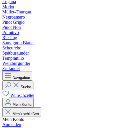
Lugana
Merlot
Müller-Thurgau
Negroamaro
Pinot Grigio
Pinot Noir
Primitivo
Riesling
Sauvignon Blanc
Scheurebe
Spätburgunder
Tempranillo
Weißburgunder
Zinfandel
Navigation
Suche
Wunschzettel
Mein Konto
Menü schließen
Mein Konto
Anmelden