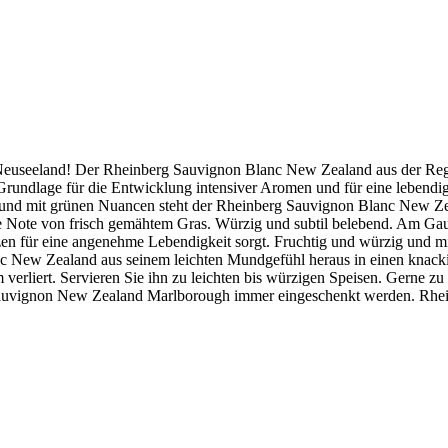
Neuseeland! Der Rheinberg Sauvignon Blanc New Zealand aus der Reg
undlage für die Entwicklung intensiver Aromen und für eine lebendig
 und mit grünen Nuancen steht der Rheinberg Sauvignon Blanc New Ze
te Note von frisch gemähtem Gras. Würzig und subtil belebend. Am G
Spitzen für eine angenehme Lebendigkeit sorgt. Fruchtig und würzig und m
nc New Zealand aus seinem leichten Mundgefühl heraus in einen knack
erliert. Servieren Sie ihn zu leichten bis würzigen Speisen. Gerne zu
Sauvignon New Zealand Marlborough immer eingeschenkt werden. Rhei