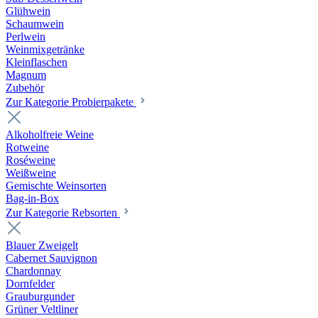
Glühwein
Schaumwein
Perlwein
Weinmixgetränke
Kleinflaschen
Magnum
Zubehör
Zur Kategorie Probierpakete
Alkoholfreie Weine
Rotweine
Roséweine
Weißweine
Gemischte Weinsorten
Bag-in-Box
Zur Kategorie Rebsorten
Blauer Zweigelt
Cabernet Sauvignon
Chardonnay
Dornfelder
Grauburgunder
Grüner Veltliner