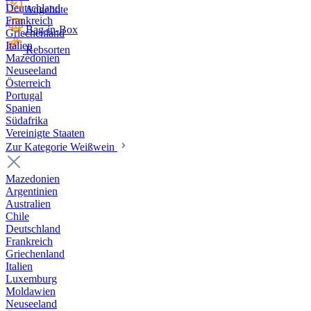
Deutschland
Angebote
Frankreich
Bag-in-Box
Griechenland
Italien
Rebsorten
Mazedonien
Neuseeland
Österreich
Portugal
Spanien
Südafrika
Vereinigte Staaten
Zur Kategorie Weißwein
Mazedonien
Argentinien
Australien
Chile
Deutschland
Frankreich
Griechenland
Italien
Luxemburg
Moldawien
Neuseeland