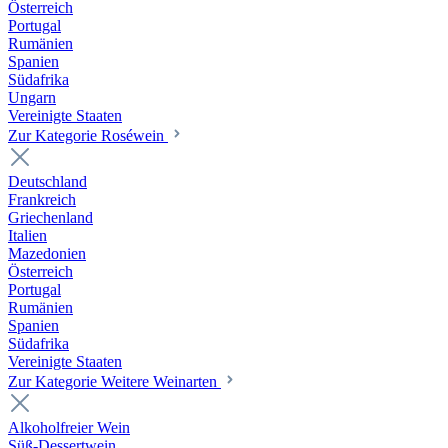
Österreich
Portugal
Rumänien
Spanien
Südafrika
Ungarn
Vereinigte Staaten
Zur Kategorie Roséwein
Deutschland
Frankreich
Griechenland
Italien
Mazedonien
Österreich
Portugal
Rumänien
Spanien
Südafrika
Vereinigte Staaten
Zur Kategorie Weitere Weinarten
Alkoholfreier Wein
Süß-Dessertwein