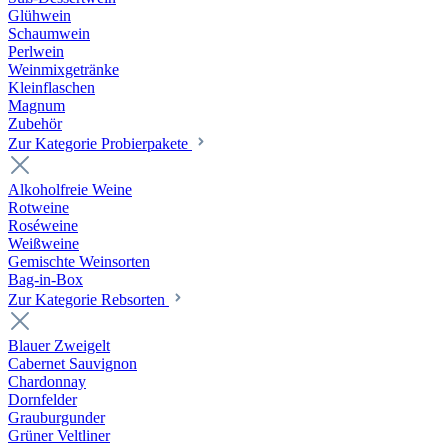
Glühwein
Schaumwein
Perlwein
Weinmixgetränke
Kleinflaschen
Magnum
Zubehör
Zur Kategorie Probierpakete
Alkoholfreie Weine
Rotweine
Roséweine
Weißweine
Gemischte Weinsorten
Bag-in-Box
Zur Kategorie Rebsorten
Blauer Zweigelt
Cabernet Sauvignon
Chardonnay
Dornfelder
Grauburgunder
Grüner Veltliner