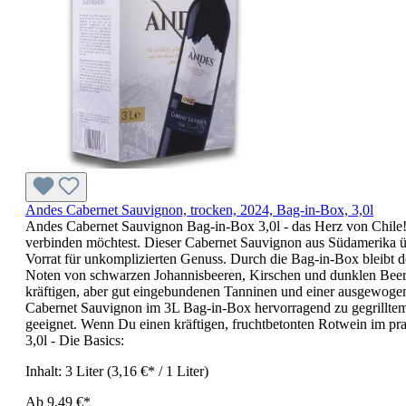
Andes Cabernet Sauvignon, trocken, 2024, Bag-in-Box, 3,0l
Andes Cabernet Sauvignon Bag-in-Box 3,0l - das Herz von Chile
verbinden möchtest. Dieser Cabernet Sauvignon aus Südamerika üb
Vorrat für unkomplizierten Genuss. Durch die Bag-in-Box bleibt d
Noten von schwarzen Johannisbeeren, Kirschen und dunklen Beere
kräftigen, aber gut eingebundenen Tanninen und einer ausgewogenen
Cabernet Sauvignon im 3L Bag-in-Box hervorragend zu gegrilltem 
geeignet. Wenn Du einen kräftigen, fruchtbetonten Rotwein im pr
3,0l - Die Basics:
Inhalt:
3 Liter
(3,16 €* / 1 Liter)
Ab
9,49 €*