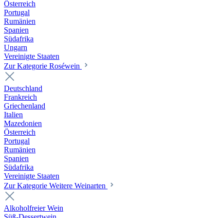
Österreich
Portugal
Rumänien
Spanien
Südafrika
Ungarn
Vereinigte Staaten
Zur Kategorie Roséwein
Deutschland
Frankreich
Griechenland
Italien
Mazedonien
Österreich
Portugal
Rumänien
Spanien
Südafrika
Vereinigte Staaten
Zur Kategorie Weitere Weinarten
Alkoholfreier Wein
Süß-Dessertwein