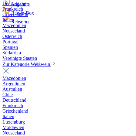
Deutschland
Angebote
Frankreich
Bag-in-Box
Griechenland
Italien
Rebsorten
Mazedonien
Neuseeland
Österreich
Portugal
Spanien
Südafrika
Vereinigte Staaten
Zur Kategorie Weißwein
Mazedonien
Argentinien
Australien
Chile
Deutschland
Frankreich
Griechenland
Italien
Luxemburg
Moldawien
Neuseeland