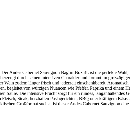
! Der Andes Cabernet Sauvignon Bag-in-Box 3L ist die perfekte Wahl
erzeugt durch seinen intensiven Charakter und kommt im großzügigen 3
er Wein zudem länger frisch und jederzeit einschenkbereit. Aromatisch
n, begleitet von würzigen Nuancen wie Pfeffer, Paprika und einem Hau
 Säure. Die intensive Frucht sorgt für ein rundes, langanhaltendes Ges
Fleisch, Steak, herzhaften Pastagerichten, BBQ oder kräftigem Käse. 
aktischen Großformat suchst, ist dieser Andes Cabernet Sauvignon ei