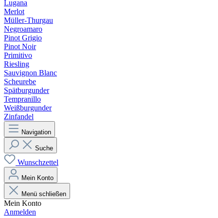
Lugana
Merlot
Müller-Thurgau
Negroamaro
Pinot Grigio
Pinot Noir
Primitivo
Riesling
Sauvignon Blanc
Scheurebe
Spätburgunder
Tempranillo
Weißburgunder
Zinfandel
Navigation
Suche
Wunschzettel
Mein Konto
Menü schließen
Mein Konto
Anmelden