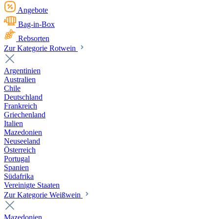
Angebote
Bag-in-Box
Rebsorten
Zur Kategorie Rotwein
Argentinien
Australien
Chile
Deutschland
Frankreich
Griechenland
Italien
Mazedonien
Neuseeland
Österreich
Portugal
Spanien
Südafrika
Vereinigte Staaten
Zur Kategorie Weißwein
Mazedonien