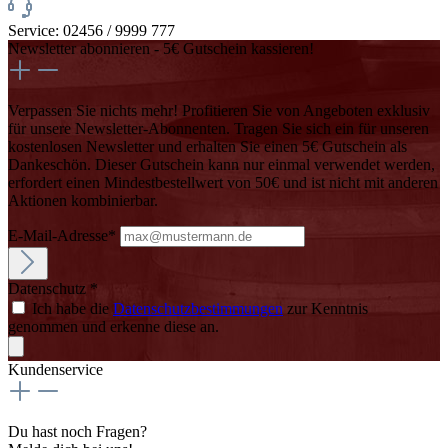
Service: 02456 / 9999 777
Newsletter abonnieren - 5€ Gutschein kassieren!
Verpassen Sie nichts mehr! Profitieren Sie von Angeboten exklusiv
für unsere Newsletter-Abonnenten. Tragen Sie sich ein für unseren
kostenlosen Newsletter und erhalten Sie einen 5€ Gutschein als
Dankeschön. Dieser Gutschein kann nur einmal verwendet werden,
erfordert einen Mindestbestellwert von 50€ und ist nicht mit anderen
Aktionen kombinierbar.
E-Mail-Adresse*
Datenschutz *
Ich habe die
Datenschutzbestimmungen
zur Kenntnis
genommen und erkenne diese an.
Kundenservice
Du hast noch Fragen?