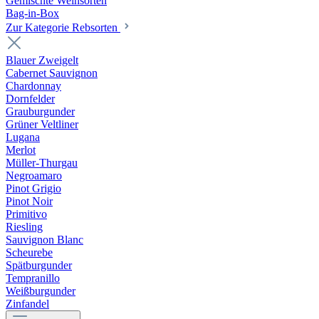
Gemischte Weinsorten
Bag-in-Box
Zur Kategorie Rebsorten
Blauer Zweigelt
Cabernet Sauvignon
Chardonnay
Dornfelder
Grauburgunder
Grüner Veltliner
Lugana
Merlot
Müller-Thurgau
Negroamaro
Pinot Grigio
Pinot Noir
Primitivo
Riesling
Sauvignon Blanc
Scheurebe
Spätburgunder
Tempranillo
Weißburgunder
Zinfandel