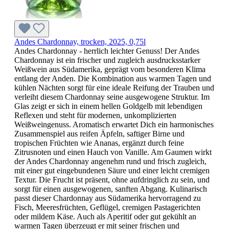
Andes Chardonnay, trocken, 2025, 0,75l
Andes Chardonnay - herrlich leichter Genuss! Der Andes
Chardonnay ist ein frischer und zugleich ausdrucksstarker
Weißwein aus Südamerika, geprägt vom besonderen Klima
entlang der Anden. Die Kombination aus warmen Tagen und
kühlen Nächten sorgt für eine ideale Reifung der Trauben und
verleiht diesem Chardonnay seine ausgewogene Struktur. Im
Glas zeigt er sich in einem hellen Goldgelb mit lebendigen
Reflexen und steht für modernen, unkomplizierten
Weißweingenuss. Aromatisch erwartet Dich ein harmonisches
Zusammenspiel aus reifen Äpfeln, saftiger Birne und
tropischen Früchten wie Ananas, ergänzt durch feine
Zitrusnoten und einen Hauch von Vanille. Am Gaumen wirkt
der Andes Chardonnay angenehm rund und frisch zugleich,
mit einer gut eingebundenen Säure und einer leicht cremigen
Textur. Die Frucht ist präsent, ohne aufdringlich zu sein, und
sorgt für einen ausgewogenen, sanften Abgang. Kulinarisch
passt dieser Chardonnay aus Südamerika hervorragend zu
Fisch, Meeresfrüchten, Geflügel, cremigen Pastagerichten
oder mildem Käse. Auch als Aperitif oder gut gekühlt an
warmen Tagen überzeugt er mit seiner frischen und