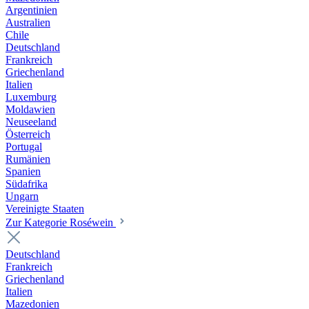
Argentinien
Australien
Chile
Deutschland
Frankreich
Griechenland
Italien
Luxemburg
Moldawien
Neuseeland
Österreich
Portugal
Rumänien
Spanien
Südafrika
Ungarn
Vereinigte Staaten
Zur Kategorie Roséwein
Deutschland
Frankreich
Griechenland
Italien
Mazedonien