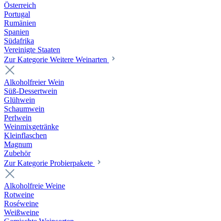
Österreich
Portugal
Rumänien
Spanien
Südafrika
Vereinigte Staaten
Zur Kategorie Weitere Weinarten
Alkoholfreier Wein
Süß-Dessertwein
Glühwein
Schaumwein
Perlwein
Weinmixgetränke
Kleinflaschen
Magnum
Zubehör
Zur Kategorie Probierpakete
Alkoholfreie Weine
Rotweine
Roséweine
Weißweine