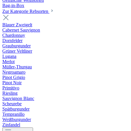
Gemischte Weinsorten
Bag-in-Box
Zur Kategorie Rebsorten
Blauer Zweigelt
Cabernet Sauvignon
Chardonnay
Dornfelder
Grauburgunder
Grüner Veltliner
Lugana
Merlot
Müller-Thurgau
Negroamaro
Pinot Grigio
Pinot Noir
Primitivo
Riesling
Sauvignon Blanc
Scheurebe
Spätburgunder
Tempranillo
Weißburgunder
Zinfandel