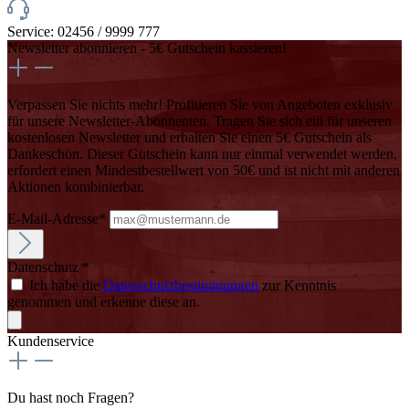
Service: 02456 / 9999 777
Newsletter abonnieren - 5€ Gutschein kassieren!
Verpassen Sie nichts mehr! Profitieren Sie von Angeboten exklusiv
für unsere Newsletter-Abonnenten. Tragen Sie sich ein für unseren
kostenlosen Newsletter und erhalten Sie einen 5€ Gutschein als
Dankeschön. Dieser Gutschein kann nur einmal verwendet werden,
erfordert einen Mindestbestellwert von 50€ und ist nicht mit anderen
Aktionen kombinierbar.
E-Mail-Adresse*
Datenschutz *
Ich habe die
Datenschutzbestimmungen
zur Kenntnis
genommen und erkenne diese an.
Kundenservice
Du hast noch Fragen?