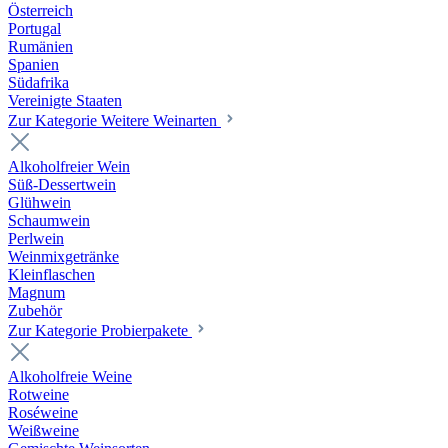
Österreich
Portugal
Rumänien
Spanien
Südafrika
Vereinigte Staaten
Zur Kategorie Weitere Weinarten
Alkoholfreier Wein
Süß-Dessertwein
Glühwein
Schaumwein
Perlwein
Weinmixgetränke
Kleinflaschen
Magnum
Zubehör
Zur Kategorie Probierpakete
Alkoholfreie Weine
Rotweine
Roséweine
Weißweine