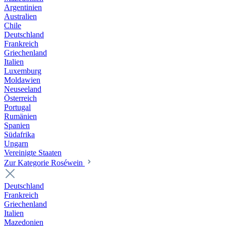
Argentinien
Australien
Chile
Deutschland
Frankreich
Griechenland
Italien
Luxemburg
Moldawien
Neuseeland
Österreich
Portugal
Rumänien
Spanien
Südafrika
Ungarn
Vereinigte Staaten
Zur Kategorie Roséwein
Deutschland
Frankreich
Griechenland
Italien
Mazedonien