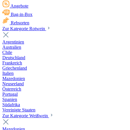
Angebote
Bag-in-Box
Rebsorten
Zur Kategorie Rotwein
Argentinien
Australien
Chile
Deutschland
Frankreich
Griechenland
Italien
Mazedonien
Neuseeland
Österreich
Portugal
Spanien
Südafrika
Vereinigte Staaten
Zur Kategorie Weißwein
Mazedonien