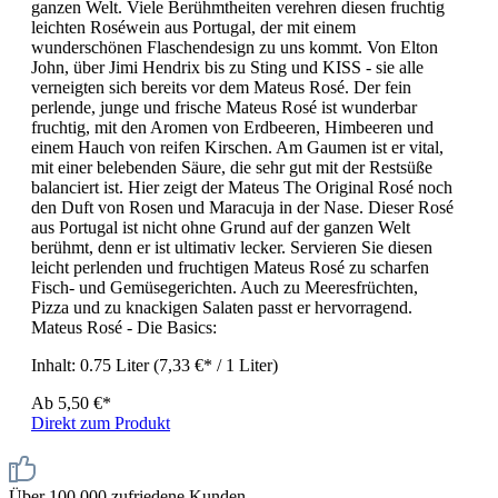
ganzen Welt. Viele Berühmtheiten verehren diesen fruchtig
leichten Roséwein aus Portugal, der mit einem
wunderschönen Flaschendesign zu uns kommt. Von Elton
John, über Jimi Hendrix bis zu Sting und KISS - sie alle
verneigten sich bereits vor dem Mateus Rosé. Der fein
perlende, junge und frische Mateus Rosé ist wunderbar
fruchtig, mit den Aromen von Erdbeeren, Himbeeren und
einem Hauch von reifen Kirschen. Am Gaumen ist er vital,
mit einer belebenden Säure, die sehr gut mit der Restsüße
balanciert ist. Hier zeigt der Mateus The Original Rosé noch
den Duft von Rosen und Maracuja in der Nase. Dieser Rosé
aus Portugal ist nicht ohne Grund auf der ganzen Welt
berühmt, denn er ist ultimativ lecker. Servieren Sie diesen
leicht perlenden und fruchtigen Mateus Rosé zu scharfen
Fisch- und Gemüsegerichten. Auch zu Meeresfrüchten,
Pizza und zu knackigen Salaten passt er hervorragend.
Mateus Rosé - Die Basics:
Inhalt:
0.75 Liter
(7,33 €* / 1 Liter)
Ab
5,50 €*
Direkt zum Produkt
Über 100.000 zufriedene Kunden.