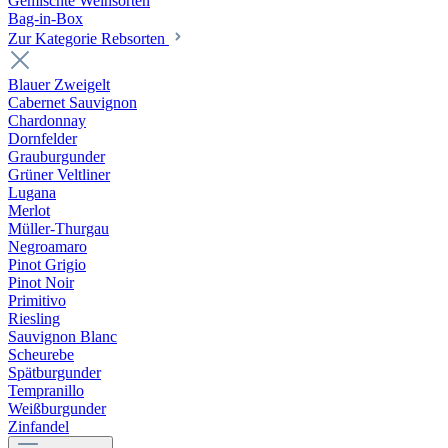
Gemischte Weinsorten
Bag-in-Box
Zur Kategorie Rebsorten
Blauer Zweigelt
Cabernet Sauvignon
Chardonnay
Dornfelder
Grauburgunder
Grüner Veltliner
Lugana
Merlot
Müller-Thurgau
Negroamaro
Pinot Grigio
Pinot Noir
Primitivo
Riesling
Sauvignon Blanc
Scheurebe
Spätburgunder
Tempranillo
Weißburgunder
Zinfandel