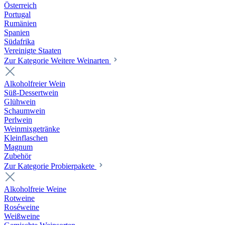
Österreich
Portugal
Rumänien
Spanien
Südafrika
Vereinigte Staaten
Zur Kategorie Weitere Weinarten
Alkoholfreier Wein
Süß-Dessertwein
Glühwein
Schaumwein
Perlwein
Weinmixgetränke
Kleinflaschen
Magnum
Zubehör
Zur Kategorie Probierpakete
Alkoholfreie Weine
Rotweine
Roséweine
Weißweine