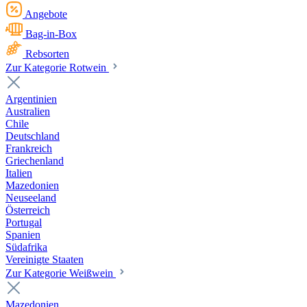
Angebote
Bag-in-Box
Rebsorten
Zur Kategorie Rotwein
Argentinien
Australien
Chile
Deutschland
Frankreich
Griechenland
Italien
Mazedonien
Neuseeland
Österreich
Portugal
Spanien
Südafrika
Vereinigte Staaten
Zur Kategorie Weißwein
Mazedonien