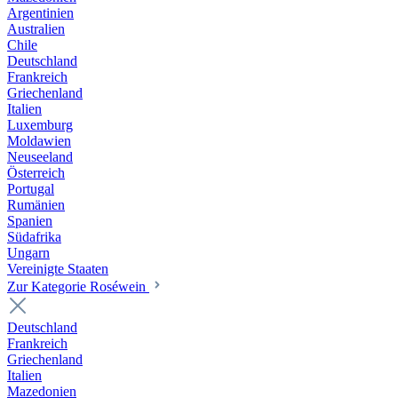
Argentinien
Australien
Chile
Deutschland
Frankreich
Griechenland
Italien
Luxemburg
Moldawien
Neuseeland
Österreich
Portugal
Rumänien
Spanien
Südafrika
Ungarn
Vereinigte Staaten
Zur Kategorie Roséwein
Deutschland
Frankreich
Griechenland
Italien
Mazedonien