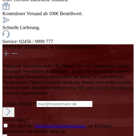
Kostenloser Versand ab 100€ Bestellwert.
Schnelle Lieferung.
Service: 02456 / 9999 777
Newsletter abonnieren - 5€ Gutschein kassieren!
Verpassen Sie nichts mehr! Profitieren Sie von Angeboten exklusiv
für unsere Newsletter-Abonnenten. Tragen Sie sich ein für unseren
kostenlosen Newsletter und erhalten Sie einen 5€ Gutschein als
Dankeschön. Dieser Gutschein kann nur einmal verwendet werden,
erfordert einen Mindestbestellwert von 50€ und ist nicht mit anderen
Aktionen kombinierbar.
E-Mail-Adresse*
Datenschutz *
Ich habe die
Datenschutzbestimmungen
zur Kenntnis
genommen und erkenne diese an.