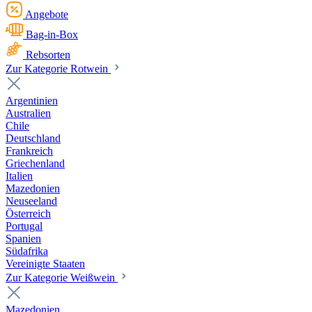
Angebote
Bag-in-Box
Rebsorten
Zur Kategorie Rotwein
Argentinien
Australien
Chile
Deutschland
Frankreich
Griechenland
Italien
Mazedonien
Neuseeland
Österreich
Portugal
Spanien
Südafrika
Vereinigte Staaten
Zur Kategorie Weißwein
Mazedonien