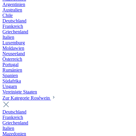
Argentinien
Australien
Chile
Deutschland
Frankreich
Griechenland
Italien
Luxemburg
Moldawien
Neuseeland
Österreich
Portugal
Rumänien
Spanien
Südafrika
Ungarn
Vereinigte Staaten
Zur Kategorie Roséwein
Deutschland
Frankreich
Griechenland
Italien
Mazedonien