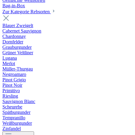
Gemischte Weinsorten
Bag-in-Box
Zur Kategorie Rebsorten
Blauer Zweigelt
Cabernet Sauvignon
Chardonnay
Dornfelder
Grauburgunder
Grüner Veltliner
Lugana
Merlot
Müller-Thurgau
Negroamaro
Pinot Grigio
Pinot Noir
Primitivo
Riesling
Sauvignon Blanc
Scheurebe
Spätburgunder
Tempranillo
Weißburgunder
Zinfandel