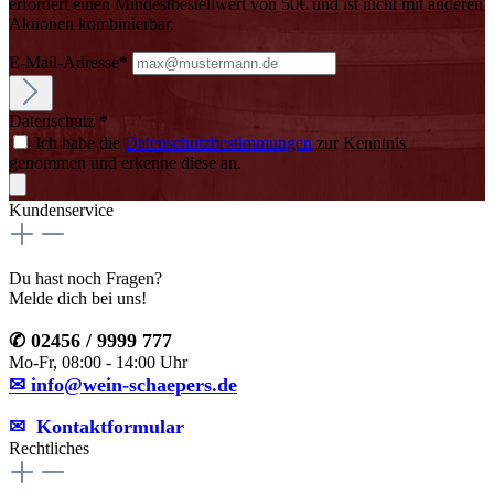
erfordert einen Mindestbestellwert von 50€ und ist nicht mit anderen
Aktionen kombinierbar.
E-Mail-Adresse*
Datenschutz *
Ich habe die
Datenschutzbestimmungen
zur Kenntnis
genommen und erkenne diese an.
Kundenservice
Du hast noch Fragen?
Melde dich bei uns!
✆ 02456 / 9999 777
Mo-Fr, 08:00 - 14:00 Uhr
✉ info@wein-schaepers.de
✉︎ Kontaktformular
Rechtliches