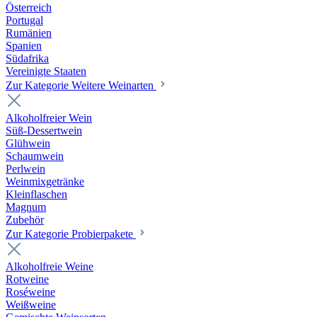
Österreich
Portugal
Rumänien
Spanien
Südafrika
Vereinigte Staaten
Zur Kategorie Weitere Weinarten
Alkoholfreier Wein
Süß-Dessertwein
Glühwein
Schaumwein
Perlwein
Weinmixgetränke
Kleinflaschen
Magnum
Zubehör
Zur Kategorie Probierpakete
Alkoholfreie Weine
Rotweine
Roséweine
Weißweine