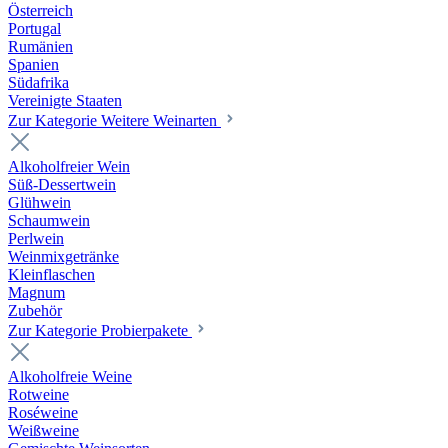
Österreich
Portugal
Rumänien
Spanien
Südafrika
Vereinigte Staaten
Zur Kategorie Weitere Weinarten
Alkoholfreier Wein
Süß-Dessertwein
Glühwein
Schaumwein
Perlwein
Weinmixgetränke
Kleinflaschen
Magnum
Zubehör
Zur Kategorie Probierpakete
Alkoholfreie Weine
Rotweine
Roséweine
Weißweine