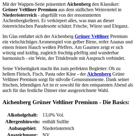
Mit der Wappen-Serie präsentiert
Aichenberg
den Klassiker:
Grüner Veltliner Premium
aus dem südlichen Weinviertel in
Niederösterreich
- abgefüllt von der renommierten
Aichenbergkellerei. Er verkörpert alles, was man an dieser
österreichischen Paradesorte schätzt: Frische, Würze und Eleganz.
Im Glas entfaltet sich der Aichenberg
Grüner Veltliner
Premium
ein vielschichtiges Aromenspiel von gelber Birne, reifer Ananas und
einem feinen Hauch weißen Pfeffers. Am Gaumen zeigt er sich
würzig und kräftig, zugleich fruchtig-pfeffrig und wunderbar
harmonisch - ein Wein, der Trinkfreude mit Anspruch verbindet.
Seine Vielseitigkeit macht ihn zum perfekten Begleiter: Ob zu
hellem Fleisch, Fisch, Pasta oder Käse - der
Aichenberg
Grüne
Veltliner Premium sorgt für stilvolle Genussmomente. Dank seiner
frischen, lebendigen Art ist er sowohl für den entspannten Abend als
auch für das festliche Dinner eine ausgezeichnete Wahl.
Aichenberg Grüner Veltliner Premium - Die Basics:
Alkoholgehalt:
13,0% Vol.
Allergenhinweis:
enthält Sulfite
Anbaugebiet:
Niederösterreich
Auszeichnung:
NV