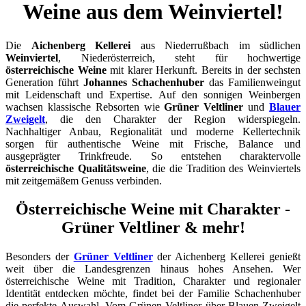
Weine aus dem Weinviertel!
Die
Aichenberg Kellerei
aus Niederrußbach im südlichen
Weinviertel
, Niederösterreich, steht für hochwertige
österreichische Weine
mit klarer Herkunft. Bereits in der sechsten
Generation führt
Johannes Schachenhuber
das Familienweingut
mit Leidenschaft und Expertise. Auf den sonnigen Weinbergen
wachsen klassische Rebsorten wie
Grüner Veltliner
und
Blauer
Zweigelt
, die den Charakter der Region widerspiegeln.
Nachhaltiger Anbau, Regionalität und moderne Kellertechnik
sorgen für authentische Weine mit Frische, Balance und
ausgeprägter Trinkfreude. So entstehen charaktervolle
österreichische Qualitätsweine
, die die Tradition des Weinviertels
mit zeitgemäßem Genuss verbinden.
Österreichische Weine mit Charakter -
Grüner Veltliner & mehr!
Besonders der
Grüner Veltliner
der Aichenberg Kellerei genießt
weit über die Landesgrenzen hinaus hohes Ansehen. Wer
österreichische Weine mit Tradition, Charakter und regionaler
Identität entdecken möchte, findet bei der Familie Schachenhuber
die perfekte Auswahl. Vom Grünen Veltliner über Blauen Zweigelt