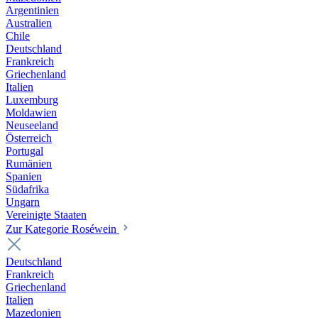
Argentinien
Australien
Chile
Deutschland
Frankreich
Griechenland
Italien
Luxemburg
Moldawien
Neuseeland
Österreich
Portugal
Rumänien
Spanien
Südafrika
Ungarn
Vereinigte Staaten
Zur Kategorie Roséwein
Deutschland
Frankreich
Griechenland
Italien
Mazedonien