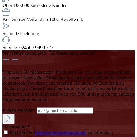
Über 100.000 zufriedene Kunden.
Kostenloser Versand ab 100€ Bestellwert.
Schnelle Lieferung.
Service: 02456 / 9999 777
Newsletter abonnieren - 5€ Gutschein kassieren!
Verpassen Sie nichts mehr! Profitieren Sie von Angeboten exklusiv
für unsere Newsletter-Abonnenten. Tragen Sie sich ein für unseren
kostenlosen Newsletter und erhalten Sie einen 5€ Gutschein als
Dankeschön. Dieser Gutschein kann nur einmal verwendet werden,
erfordert einen Mindestbestellwert von 50€ und ist nicht mit anderen
Aktionen kombinierbar.
E-Mail-Adresse*
Datenschutz *
Ich habe die
Datenschutzbestimmungen
zur Kenntnis