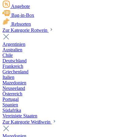
Angebote
Bag-in-Box
Rebsorten
Zur Kategorie Rotwein
Argentinien
Australien
Chile
Deutschland
Frankreich
Griechenland
Italien
Mazedonien
Neuseeland
Österreich
Portugal
Spanien
Südafrika
Vereinigte Staaten
Zur Kategorie Weißwein
Mazedonien