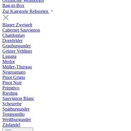
Gemischte Weinsorten
Bag-in-Box
Zur Kategorie Rebsorten
Blauer Zweigelt
Cabernet Sauvignon
Chardonnay
Dornfelder
Grauburgunder
Grüner Veltliner
Lugana
Merlot
Müller-Thurgau
Negroamaro
Pinot Grigio
Pinot Noir
Primitivo
Riesling
Sauvignon Blanc
Scheurebe
Spätburgunder
Tempranillo
Weißburgunder
Zinfandel