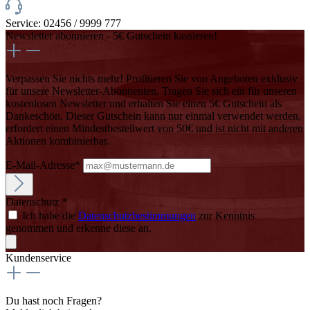
Service: 02456 / 9999 777
Newsletter abonnieren - 5€ Gutschein kassieren!
Verpassen Sie nichts mehr! Profitieren Sie von Angeboten exklusiv
für unsere Newsletter-Abonnenten. Tragen Sie sich ein für unseren
kostenlosen Newsletter und erhalten Sie einen 5€ Gutschein als
Dankeschön. Dieser Gutschein kann nur einmal verwendet werden,
erfordert einen Mindestbestellwert von 50€ und ist nicht mit anderen
Aktionen kombinierbar.
E-Mail-Adresse*
Datenschutz *
Ich habe die
Datenschutzbestimmungen
zur Kenntnis
genommen und erkenne diese an.
Kundenservice
Du hast noch Fragen?