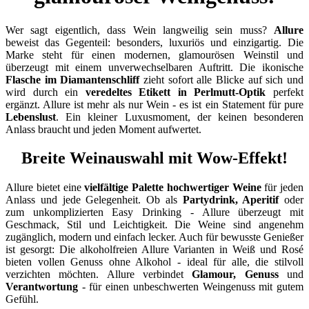
Wer sagt eigentlich, dass Wein langweilig sein muss?
Allure
beweist das Gegenteil: besonders, luxuriös und einzigartig. Die
Marke steht für einen modernen, glamourösen Weinstil und
überzeugt mit einem unverwechselbaren Auftritt. Die ikonische
Flasche im Diamantenschliff
zieht sofort alle Blicke auf sich und
wird durch ein
veredeltes Etikett in Perlmutt-Optik
perfekt
ergänzt. Allure ist mehr als nur Wein - es ist ein Statement für pure
Lebenslust
. Ein kleiner Luxusmoment, der keinen besonderen
Anlass braucht und jeden Moment aufwertet.
Breite Weinauswahl mit Wow-Effekt!
Allure bietet eine
vielfältige Palette hochwertiger Weine
für jeden
Anlass und jede Gelegenheit. Ob als
Partydrink, Aperitif
oder
zum unkomplizierten Easy Drinking - Allure überzeugt mit
Geschmack, Stil und Leichtigkeit. Die Weine sind angenehm
zugänglich, modern und einfach lecker. Auch für bewusste Genießer
ist gesorgt: Die alkoholfreien Allure Varianten in Weiß und Rosé
bieten vollen Genuss ohne Alkohol - ideal für alle, die stilvoll
verzichten möchten. Allure verbindet
Glamour, Genuss
und
Verantwortung
- für einen unbeschwerten Weingenuss mit gutem
Gefühl.