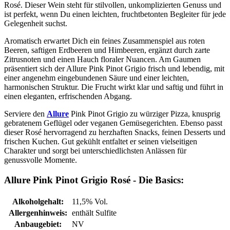
Rosé. Dieser Wein steht für stilvollen, unkomplizierten Genuss und
ist perfekt, wenn Du einen leichten, fruchtbetonten Begleiter für jede
Gelegenheit suchst.
Aromatisch erwartet Dich ein feines Zusammenspiel aus roten
Beeren, saftigen Erdbeeren und Himbeeren, ergänzt durch zarte
Zitrusnoten und einen Hauch floraler Nuancen. Am Gaumen
präsentiert sich der Allure Pink Pinot Grigio frisch und lebendig, mit
einer angenehm eingebundenen Säure und einer leichten,
harmonischen Struktur. Die Frucht wirkt klar und saftig und führt in
einen eleganten, erfrischenden Abgang.
Serviere den
Allure
Pink Pinot Grigio zu würziger Pizza, knusprig
gebratenem Geflügel oder veganen Gemüsegerichten. Ebenso passt
dieser Rosé hervorragend zu herzhaften Snacks, feinen Desserts und
frischen Kuchen. Gut gekühlt entfaltet er seinen vielseitigen
Charakter und sorgt bei unterschiedlichsten Anlässen für
genussvolle Momente.
Allure Pink Pinot Grigio Rosé - Die Basics:
Alkoholgehalt:
11,5% Vol.
Allergenhinweis:
enthält Sulfite
Anbaugebiet:
NV