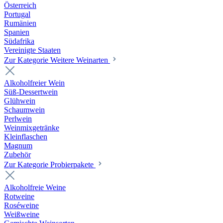
Österreich
Portugal
Rumänien
Spanien
Südafrika
Vereinigte Staaten
Zur Kategorie Weitere Weinarten
Alkoholfreier Wein
Süß-Dessertwein
Glühwein
Schaumwein
Perlwein
Weinmixgetränke
Kleinflaschen
Magnum
Zubehör
Zur Kategorie Probierpakete
Alkoholfreie Weine
Rotweine
Roséweine
Weißweine