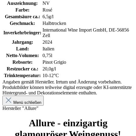
Auszeichnung:
NV
Farbe:
Rosé
Gesamtsäure ca.:
6,5g/l
Geschmack:
Halbtrocken
International Wine Import GmbH, DE-56856
Inverkehrbringer:
Zell
Jahrgang:
2024
Land:
Italien
Netto-Volumen:
0,75l
Rebsorte:
Pinot Grigio
Restzucker ca.:
20,0g/l
Trinktemperatur:
10-12°C
Angaben gemäß Hersteller. Irrtum und Änderung vorbehalten.
Produktbilder können teilweise digital erzeugte oder KI-unterstützte
Hintergrund- und Dekorationselemente enthalten.
Menü schließen
Hersteller "Allure"
Allure - einzigartig
glamouröser Weingenuss!