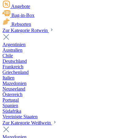
Angebote
Bag-in-Box
Rebsorten
Zur Kategorie Rotwein
Argentinien
Australien
Chile
Deutschland
Frankreich
Griechenland
Italien
Mazedonien
Neuseeland
Österreich
Portugal
Spanien
Südafrika
Vereinigte Staaten
Zur Kategorie Weißwein
Mazedonien