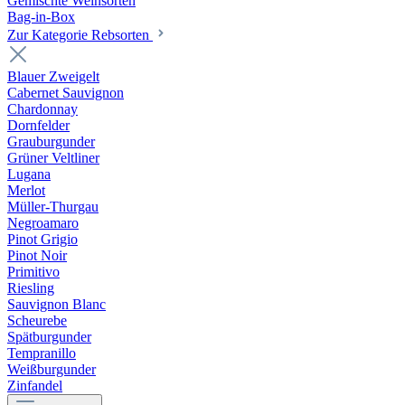
Gemischte Weinsorten
Bag-in-Box
Zur Kategorie Rebsorten
Blauer Zweigelt
Cabernet Sauvignon
Chardonnay
Dornfelder
Grauburgunder
Grüner Veltliner
Lugana
Merlot
Müller-Thurgau
Negroamaro
Pinot Grigio
Pinot Noir
Primitivo
Riesling
Sauvignon Blanc
Scheurebe
Spätburgunder
Tempranillo
Weißburgunder
Zinfandel