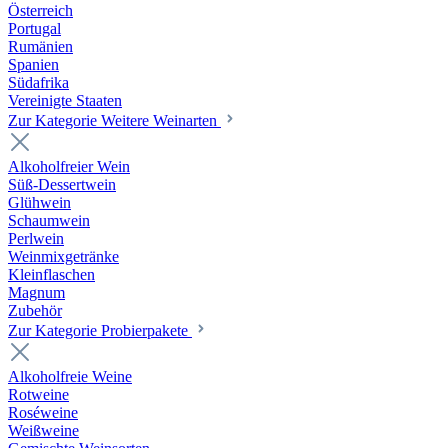
Österreich
Portugal
Rumänien
Spanien
Südafrika
Vereinigte Staaten
Zur Kategorie Weitere Weinarten
Alkoholfreier Wein
Süß-Dessertwein
Glühwein
Schaumwein
Perlwein
Weinmixgetränke
Kleinflaschen
Magnum
Zubehör
Zur Kategorie Probierpakete
Alkoholfreie Weine
Rotweine
Roséweine
Weißweine