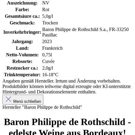
Auszeichnung:
NV
Farbe:
Rot
Gesamtsäure ca.:
5,0g/l
Geschmack:
Trocken
Baron Philippe de Rothschild S.a., FR-33250
Inverkehrbringer:
Pauillac
Jahrgang:
2023
Land:
Frankreich
Netto-Volumen:
0,75l
Rebsorte:
Cuvée
Restzucker ca.:
2,0g/l
Trinktemperatur:
16-18°C
Angaben gemäß Hersteller. Irrtum und Änderung vorbehalten.
Produktbilder können teilweise digital erzeugte oder KI-unterstützte
Hintergrund- und Dekorationselemente enthalten.
Menü schließen
Hersteller "Baron Philippe de Rothschild"
Baron Philippe de Rothschild -
edelste Weine aus Bordeaux!