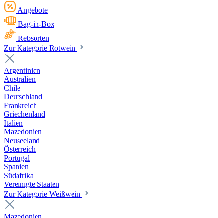
Angebote
Bag-in-Box
Rebsorten
Zur Kategorie Rotwein
Argentinien
Australien
Chile
Deutschland
Frankreich
Griechenland
Italien
Mazedonien
Neuseeland
Österreich
Portugal
Spanien
Südafrika
Vereinigte Staaten
Zur Kategorie Weißwein
Mazedonien