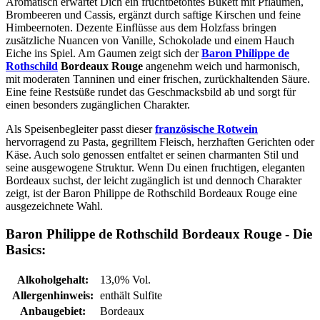
Aromatisch erwartet Dich ein fruchtbetontes Bukett mit Pflaumen,
Brombeeren und Cassis, ergänzt durch saftige Kirschen und feine
Himbeernoten. Dezente Einflüsse aus dem Holzfass bringen
zusätzliche Nuancen von Vanille, Schokolade und einem Hauch
Eiche ins Spiel. Am Gaumen zeigt sich der
Baron Philippe de
Rothschild
Bordeaux Rouge
angenehm weich und harmonisch,
mit moderaten Tanninen und einer frischen, zurückhaltenden Säure.
Eine feine Restsüße rundet das Geschmacksbild ab und sorgt für
einen besonders zugänglichen Charakter.
Als Speisenbegleiter passt dieser
französische Rotwein
hervorragend zu Pasta, gegrilltem Fleisch, herzhaften Gerichten oder
Käse. Auch solo genossen entfaltet er seinen charmanten Stil und
seine ausgewogene Struktur. Wenn Du einen fruchtigen, eleganten
Bordeaux suchst, der leicht zugänglich ist und dennoch Charakter
zeigt, ist der Baron Philippe de Rothschild Bordeaux Rouge eine
ausgezeichnete Wahl.
Baron Philippe de Rothschild Bordeaux Rouge - Die
Basics:
Alkoholgehalt:
13,0% Vol.
Allergenhinweis:
enthält Sulfite
Anbaugebiet:
Bordeaux