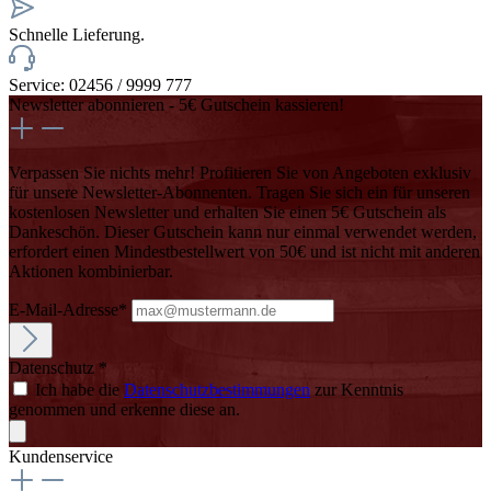
Schnelle Lieferung.
Service: 02456 / 9999 777
Newsletter abonnieren - 5€ Gutschein kassieren!
Verpassen Sie nichts mehr! Profitieren Sie von Angeboten exklusiv
für unsere Newsletter-Abonnenten. Tragen Sie sich ein für unseren
kostenlosen Newsletter und erhalten Sie einen 5€ Gutschein als
Dankeschön. Dieser Gutschein kann nur einmal verwendet werden,
erfordert einen Mindestbestellwert von 50€ und ist nicht mit anderen
Aktionen kombinierbar.
E-Mail-Adresse*
Datenschutz *
Ich habe die
Datenschutzbestimmungen
zur Kenntnis
genommen und erkenne diese an.
Kundenservice