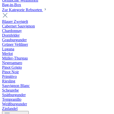
Gemischte Weinsorten
Bag-in-Box
Zur Kategorie Rebsorten
Blauer Zweigelt
Cabernet Sauvignon
Chardonnay
Dornfelder
Grauburgunder
Grüner Veltliner
Lugana
Merlot
Müller-Thurgau
Negroamaro
Pinot Grigio
Pinot Noir
Primitivo
Riesling
Sauvignon Blanc
Scheurebe
Spätburgunder
Tempranillo
Weißburgunder
Zinfandel