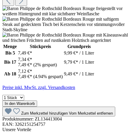
Menge
Stückpreis
Grundpreis
Bis
5
7,49 €*
9,99 €* / 1 Liter
7,34 €*
Bis
17
9,79 €* / 1 Liter
7,49 €*
(2% gespart)
7,12 €*
Ab
18
9,49 €* / 1 Liter
7,49 €*
(4.94% gespart)
Preise inkl. MwSt. zzgl. Versandkosten
In den Warenkorb
Zum Merkzettel hinzufügen
Vom Merkzettel entfernen
Produktnummer:
ZL134413004
EAN:
3262151254757
Unsere Vorteile