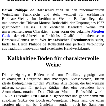
Baron Philippe de Rothschild
zählt zu den renommiertesten
Weingütern Frankreichs und steht weltweit für erstklassige
Bordeaux-Weine. Im berühmten Weinort Pauillac liegt das
traditionsreiche Château Mouton Rothschild, der Ursprung des 1922
gegründeten Hauses. Hier entstehen legendäre Weine mit
unverwechselbarem Charakter - allen voran der bekannte
Mouton
Cadet
, der seit Jahrzehnten für höchste Qualität und authentischen
Bordeaux-Genuss steht. Wer
französischen Premiumwein
sucht,
findet bei Baron Philippe de Rothschild eine perfekte Verbindung
aus Tradition, Innovation und exzellenter Handwerkskunst.
Kalkhaltige Böden für charaktervolle
Weine
Die einzigartigen Böden rund um
Pauillac
, geprägt von
kalkhaltigem Untergrund und mächtigen Kiesschichten, bieten
ideale Bedingungen für den Weinbau. Alte Reben, die tief wurzeln
müssen, sorgen für geringe Erträge, aber eine besonders hohe
Aromenkonzentration. Das Château Mouton Rothschild wurde
1973 als
Premier Cru Classé
ausgezeichnet und gehört damit zur
absoluten Spitze der Bordeaux-Weingüter. Heute sind die edlen
Tropfen nicht nur bei Genießern, sondern auch bei Sammlern