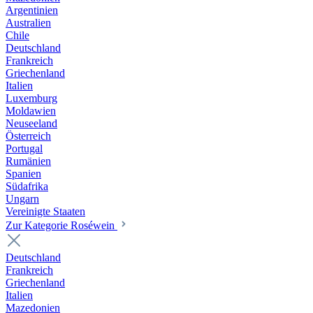
Argentinien
Australien
Chile
Deutschland
Frankreich
Griechenland
Italien
Luxemburg
Moldawien
Neuseeland
Österreich
Portugal
Rumänien
Spanien
Südafrika
Ungarn
Vereinigte Staaten
Zur Kategorie Roséwein
Deutschland
Frankreich
Griechenland
Italien
Mazedonien