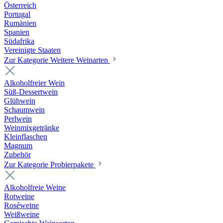
Österreich
Portugal
Rumänien
Spanien
Südafrika
Vereinigte Staaten
Zur Kategorie Weitere Weinarten
Alkoholfreier Wein
Süß-Dessertwein
Glühwein
Schaumwein
Perlwein
Weinmixgetränke
Kleinflaschen
Magnum
Zubehör
Zur Kategorie Probierpakete
Alkoholfreie Weine
Rotweine
Roséweine
Weißweine