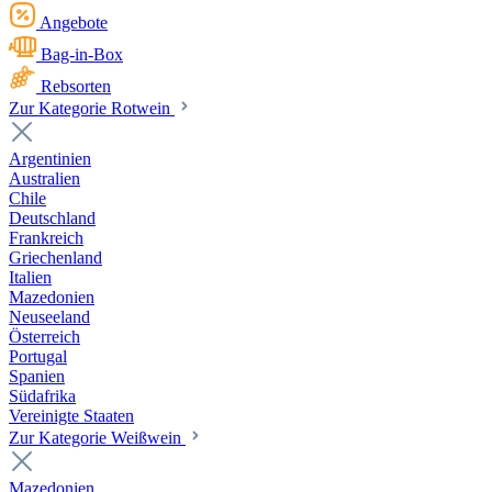
Angebote
Bag-in-Box
Rebsorten
Zur Kategorie Rotwein
Argentinien
Australien
Chile
Deutschland
Frankreich
Griechenland
Italien
Mazedonien
Neuseeland
Österreich
Portugal
Spanien
Südafrika
Vereinigte Staaten
Zur Kategorie Weißwein
Mazedonien