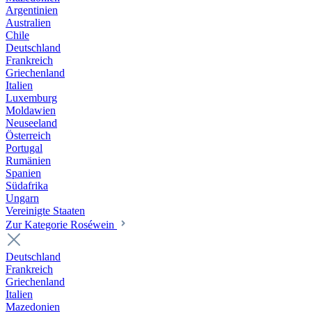
Argentinien
Australien
Chile
Deutschland
Frankreich
Griechenland
Italien
Luxemburg
Moldawien
Neuseeland
Österreich
Portugal
Rumänien
Spanien
Südafrika
Ungarn
Vereinigte Staaten
Zur Kategorie Roséwein
Deutschland
Frankreich
Griechenland
Italien
Mazedonien