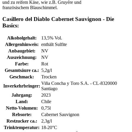
und zu reifem Käse, wie z.B. Gruyére und
französischem Blauschimmel.
Casillero del Diablo Cabernet Sauvignon - Die
Basics:
Alkoholgehalt:
13,5% Vol.
Allergenhinweis:
enthält Sulfite
Anbaugebiet:
NV
Auszeichnung:
NV
Farbe:
Rot
Gesamtsäure ca.:
5,2g/l
Geschmack:
Trocken
Viña Concha y Toro S.A. - CL-8320000
Inverkehrbringer:
Santiago
Jahrgang:
2023
Land:
Chile
Netto-Volumen:
0,75l
Rebsorte:
Cabernet Sauvignon
Restzucker ca.:
2,3g/l
Trinktemperatur:
18-20°C