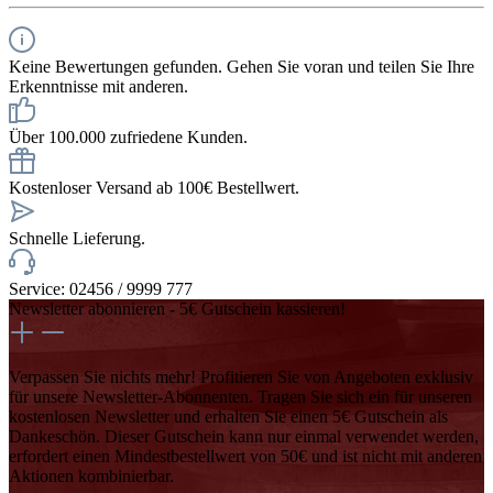
Keine Bewertungen gefunden. Gehen Sie voran und teilen Sie Ihre
Erkenntnisse mit anderen.
Über 100.000 zufriedene Kunden.
Kostenloser Versand ab 100€ Bestellwert.
Schnelle Lieferung.
Service: 02456 / 9999 777
Newsletter abonnieren - 5€ Gutschein kassieren!
Verpassen Sie nichts mehr! Profitieren Sie von Angeboten exklusiv
für unsere Newsletter-Abonnenten. Tragen Sie sich ein für unseren
kostenlosen Newsletter und erhalten Sie einen 5€ Gutschein als
Dankeschön. Dieser Gutschein kann nur einmal verwendet werden,
erfordert einen Mindestbestellwert von 50€ und ist nicht mit anderen
Aktionen kombinierbar.