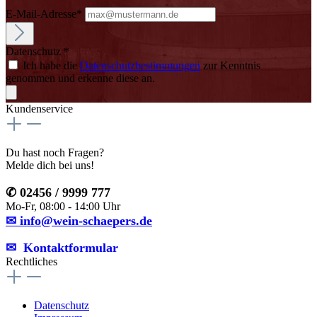
E-Mail-Adresse*
Datenschutz *
Ich habe die
Datenschutzbestimmungen
zur Kenntnis
genommen und erkenne diese an.
Kundenservice
Du hast noch Fragen?
Melde dich bei uns!
✆ 02456 / 9999 777
Mo-Fr, 08:00 - 14:00 Uhr
✉ info@wein-schaepers.de
✉︎ Kontaktformular
Rechtliches
Datenschutz