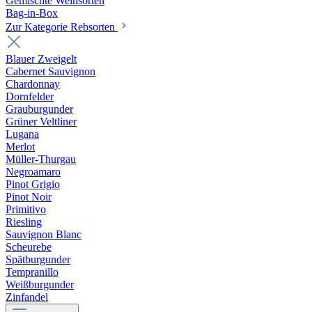
Gemischte Weinsorten
Bag-in-Box
Zur Kategorie Rebsorten
Blauer Zweigelt
Cabernet Sauvignon
Chardonnay
Dornfelder
Grauburgunder
Grüner Veltliner
Lugana
Merlot
Müller-Thurgau
Negroamaro
Pinot Grigio
Pinot Noir
Primitivo
Riesling
Sauvignon Blanc
Scheurebe
Spätburgunder
Tempranillo
Weißburgunder
Zinfandel