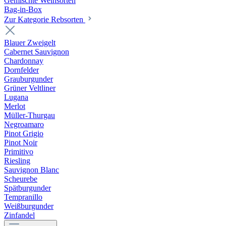
Gemischte Weinsorten
Bag-in-Box
Zur Kategorie Rebsorten
Blauer Zweigelt
Cabernet Sauvignon
Chardonnay
Dornfelder
Grauburgunder
Grüner Veltliner
Lugana
Merlot
Müller-Thurgau
Negroamaro
Pinot Grigio
Pinot Noir
Primitivo
Riesling
Sauvignon Blanc
Scheurebe
Spätburgunder
Tempranillo
Weißburgunder
Zinfandel