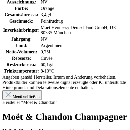
Auszeichnung:
NV
Farbe:
Orange
Gesamtsäure ca.:
3,4g/l
Geschmack:
Feinfruchtig
Moet Hennessy Deutschland GmbH, DE-
Inverkehrbringer:
80335 München
Jahrgang:
NV
Land:
Argentinien
Netto-Volumen:
0,75l
Rebsorte:
Cuvée
Restzucker ca.:
60,1g/l
Trinktemperatur:
8-10°C
Angaben gemäß Hersteller. Irrtum und Änderung vorbehalten.
Produktbilder können teilweise digital erzeugte oder KI-unterstützte
Hintergrund- und Dekorationselemente enthalten.
Menü schließen
Hersteller "Moët & Chandon"
Moët & Chandon Champagner