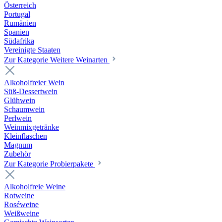
Österreich
Portugal
Rumänien
Spanien
Südafrika
Vereinigte Staaten
Zur Kategorie Weitere Weinarten
Alkoholfreier Wein
Süß-Dessertwein
Glühwein
Schaumwein
Perlwein
Weinmixgetränke
Kleinflaschen
Magnum
Zubehör
Zur Kategorie Probierpakete
Alkoholfreie Weine
Rotweine
Roséweine
Weißweine