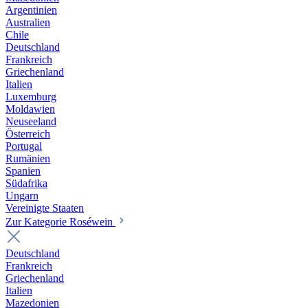
Argentinien
Australien
Chile
Deutschland
Frankreich
Griechenland
Italien
Luxemburg
Moldawien
Neuseeland
Österreich
Portugal
Rumänien
Spanien
Südafrika
Ungarn
Vereinigte Staaten
Zur Kategorie Roséwein
Deutschland
Frankreich
Griechenland
Italien
Mazedonien