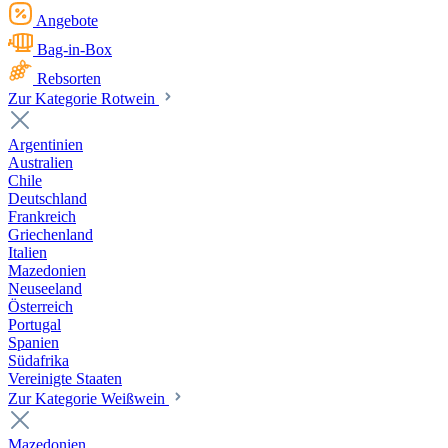
Angebote
Bag-in-Box
Rebsorten
Zur Kategorie Rotwein
Argentinien
Australien
Chile
Deutschland
Frankreich
Griechenland
Italien
Mazedonien
Neuseeland
Österreich
Portugal
Spanien
Südafrika
Vereinigte Staaten
Zur Kategorie Weißwein
Mazedonien