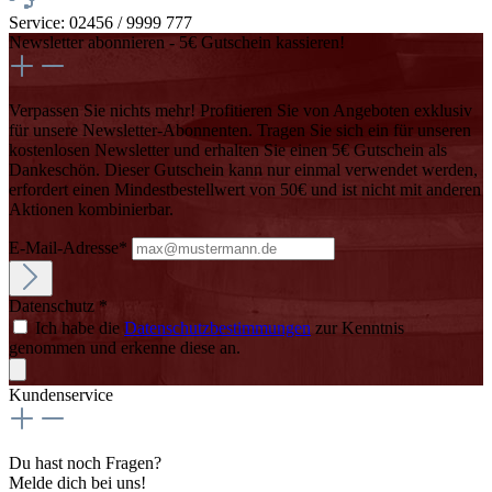
Service: 02456 / 9999 777
Newsletter abonnieren - 5€ Gutschein kassieren!
Verpassen Sie nichts mehr! Profitieren Sie von Angeboten exklusiv
für unsere Newsletter-Abonnenten. Tragen Sie sich ein für unseren
kostenlosen Newsletter und erhalten Sie einen 5€ Gutschein als
Dankeschön. Dieser Gutschein kann nur einmal verwendet werden,
erfordert einen Mindestbestellwert von 50€ und ist nicht mit anderen
Aktionen kombinierbar.
E-Mail-Adresse*
Datenschutz *
Ich habe die
Datenschutzbestimmungen
zur Kenntnis
genommen und erkenne diese an.
Kundenservice
Du hast noch Fragen?
Melde dich bei uns!