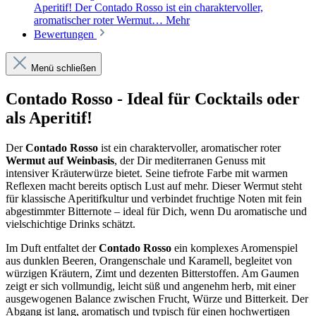
Aperitif! Der Contado Rosso ist ein charaktervoller,
aromatischer roter Wermut…
Mehr
Bewertungen
Menü schließen
Contado Rosso - Ideal für Cocktails oder
als Aperitif!
Der
Contado Rosso
ist ein charaktervoller, aromatischer roter
Wermut auf Weinbasis
, der Dir mediterranen Genuss mit
intensiver Kräuterwürze bietet. Seine tiefrote Farbe mit warmen
Reflexen macht bereits optisch Lust auf mehr. Dieser Wermut steht
für klassische Aperitifkultur und verbindet fruchtige Noten mit fein
abgestimmter Bitternote – ideal für Dich, wenn Du aromatische und
vielschichtige Drinks schätzt.
Im Duft entfaltet der
Contado Rosso
ein komplexes Aromenspiel
aus dunklen Beeren, Orangenschale und Karamell, begleitet von
würzigen Kräutern, Zimt und dezenten Bitterstoffen. Am Gaumen
zeigt er sich vollmundig, leicht süß und angenehm herb, mit einer
ausgewogenen Balance zwischen Frucht, Würze und Bitterkeit. Der
Abgang ist lang, aromatisch und typisch für einen hochwertigen