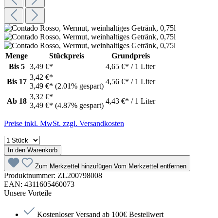
Menge
Stückpreis
Grundpreis
Bis
5
3,49 €*
4,65 €* / 1 Liter
3,42 €*
Bis
17
4,56 €* / 1 Liter
3,49 €*
(2.01% gespart)
3,32 €*
Ab
18
4,43 €* / 1 Liter
3,49 €*
(4.87% gespart)
Preise inkl. MwSt. zzgl. Versandkosten
In den Warenkorb
Zum Merkzettel hinzufügen
Vom Merkzettel entfernen
Produktnummer:
ZL200798008
EAN:
4311605460073
Unsere Vorteile
Kostenloser Versand ab 100€ Bestellwert