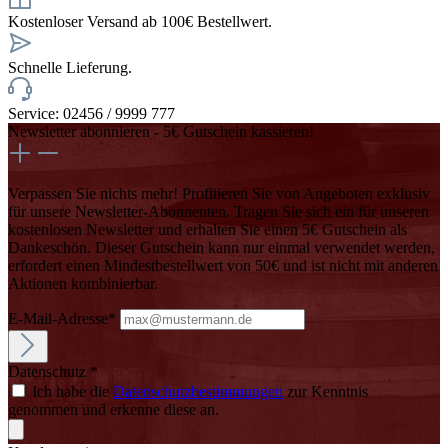
Kostenloser Versand ab 100€ Bestellwert.
Schnelle Lieferung.
Service: 02456 / 9999 777
Newsletter abonnieren - 5€ Gutschein kassieren!
Verpassen Sie nichts mehr! Profitieren Sie von Angeboten exklusiv
für unsere Newsletter-Abonnenten. Tragen Sie sich ein für unseren
kostenlosen Newsletter und erhalten Sie einen 5€ Gutschein als
Dankeschön. Dieser Gutschein kann nur einmal verwendet werden,
erfordert einen Mindestbestellwert von 50€ und ist nicht mit anderen
Aktionen kombinierbar.
E-Mail-Adresse*
Datenschutz *
Ich habe die
Datenschutzbestimmungen
zur Kenntnis
genommen und erkenne diese an.