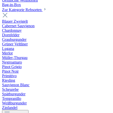
Gemischte Weinsorten
Bag-in-Box
Zur Kategorie Rebsorten
Blauer Zweigelt
Cabernet Sauvignon
Chardonnay
Dornfelder
Grauburgunder
Grüner Veltliner
Lugana
Merlot
Müller-Thurgau
Negroamaro
Pinot Grigio
Pinot Noir
Primitivo
Riesling
Sauvignon Blanc
Scheurebe
Spätburgunder
Tempranillo
Weißburgunder
Zinfandel