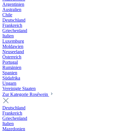
Argentinien
Australien
Chile
Deutschland
Frankreich
Griechenland
Italien
Luxemburg
Moldawien
Neuseeland
Österreich
Portugal
Rumänien
Spanien
Südafrika
Ungarn
Vereinigte Staaten
Zur Kategorie Roséwein
Deutschland
Frankreich
Griechenland
Italien
Mazedonien