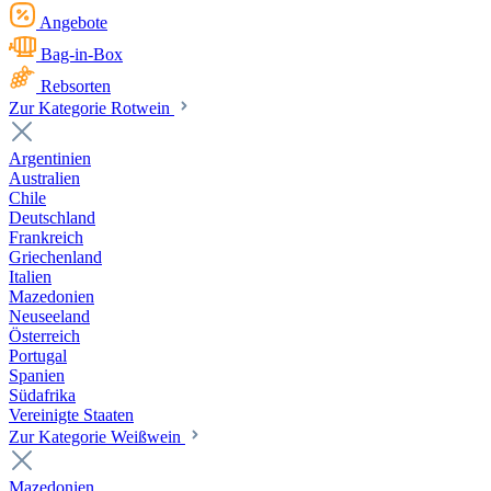
Angebote
Bag-in-Box
Rebsorten
Zur Kategorie Rotwein
Argentinien
Australien
Chile
Deutschland
Frankreich
Griechenland
Italien
Mazedonien
Neuseeland
Österreich
Portugal
Spanien
Südafrika
Vereinigte Staaten
Zur Kategorie Weißwein
Mazedonien