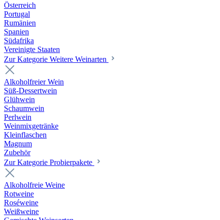
Österreich
Portugal
Rumänien
Spanien
Südafrika
Vereinigte Staaten
Zur Kategorie Weitere Weinarten
Alkoholfreier Wein
Süß-Dessertwein
Glühwein
Schaumwein
Perlwein
Weinmixgetränke
Kleinflaschen
Magnum
Zubehör
Zur Kategorie Probierpakete
Alkoholfreie Weine
Rotweine
Roséweine
Weißweine