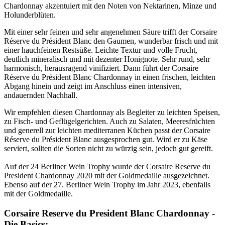
Chardonnay akzentuiert mit den Noten von Nektarinen, Minze und
Holunderblüten.
Mit einer sehr feinen und sehr angenehmen Säure trifft der Corsaire
Réserve du Président Blanc den Gaumen, wunderbar frisch und mit
einer hauchfeinen Restsüße. Leichte Textur und volle Frucht,
deutlich mineralisch und mit dezenter Honignote. Sehr rund, sehr
harmonisch, herausragend vinifiziert. Dann führt der Corsaire
Réserve du Président Blanc Chardonnay in einen frischen, leichten
Abgang hinein und zeigt im Anschluss einen intensiven,
andauernden Nachhall.
Wir empfehlen diesen Chardonnay als Begleiter zu leichten Speisen,
zu Fisch- und Geflügelgerichten. Auch zu Salaten, Meeresfrüchten
und generell zur leichten mediterranen Küchen passt der Corsaire
Réserve du Président Blanc ausgesprochen gut. Wird er zu Käse
serviert, sollten die Sorten nicht zu würzig sein, jedoch gut gereift.
Auf der 24 Berliner Wein Trophy wurde der Corsaire Reserve du
President Chardonnay 2020 mit der Goldmedaille ausgezeichnet.
Ebenso auf der 27. Berliner Wein Trophy im Jahr 2023, ebenfalls
mit der Goldmedaille.
Corsaire Reserve du President Blanc Chardonnay -
Die Basics: