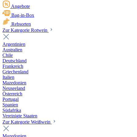
Angebote
Bag-in-Box
Rebsorten
Zur Kategorie Rotwein
Argentinien
Australien
Chile
Deutschland
Frankreich
Griechenland
Italien
Mazedonien
Neuseeland
Österreich
Portugal
Spanien
Südafrika
Vereinigte Staaten
Zur Kategorie Weißwein
Mazedonien