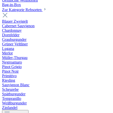
Gemischte Weinsorten
Bag-in-Box
Zur Kategorie Rebsorten
Blauer Zweigelt
Cabernet Sauvignon
Chardonnay
Dornfelder
Grauburgunder
Grüner Veltliner
Lugana
Merlot
Müller-Thurgau
Negroamaro
Pinot Grigio
Pinot Noir
Primitivo
Riesling
Sauvignon Blanc
Scheurebe
Spätburgunder
Tempranillo
Weißburgunder
Zinfandel