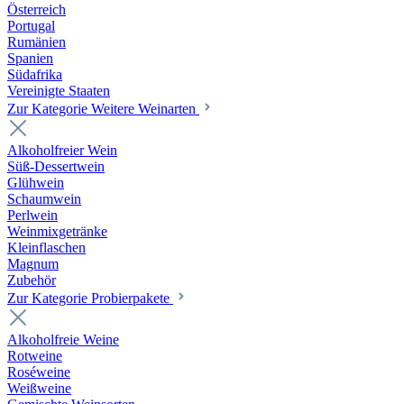
Österreich
Portugal
Rumänien
Spanien
Südafrika
Vereinigte Staaten
Zur Kategorie Weitere Weinarten
Alkoholfreier Wein
Süß-Dessertwein
Glühwein
Schaumwein
Perlwein
Weinmixgetränke
Kleinflaschen
Magnum
Zubehör
Zur Kategorie Probierpakete
Alkoholfreie Weine
Rotweine
Roséweine
Weißweine