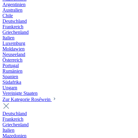
Argentinien
Australien
Chile
Deutschland
Frankreich
Griechenland
Italien
Luxemburg
Moldawien
Neuseeland
Österreich
Portugal
Rumänien
Spanien
Südafrika
Ungarn
Vereinigte Staaten
Zur Kategorie Roséwein
Deutschland
Frankreich
Griechenland
Italien
Mazedonien