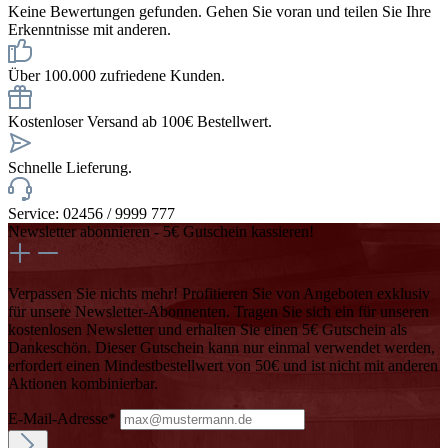
Keine Bewertungen gefunden. Gehen Sie voran und teilen Sie Ihre
Erkenntnisse mit anderen.
Über 100.000 zufriedene Kunden.
Kostenloser Versand ab 100€ Bestellwert.
Schnelle Lieferung.
Service: 02456 / 9999 777
Newsletter abonnieren - 5€ Gutschein kassieren!
Verpassen Sie nichts mehr! Profitieren Sie von Angeboten exklusiv
für unsere Newsletter-Abonnenten. Tragen Sie sich ein für unseren
kostenlosen Newsletter und erhalten Sie einen 5€ Gutschein als
Dankeschön. Dieser Gutschein kann nur einmal verwendet werden,
erfordert einen Mindestbestellwert von 50€ und ist nicht mit anderen
Aktionen kombinierbar.
E-Mail-Adresse*