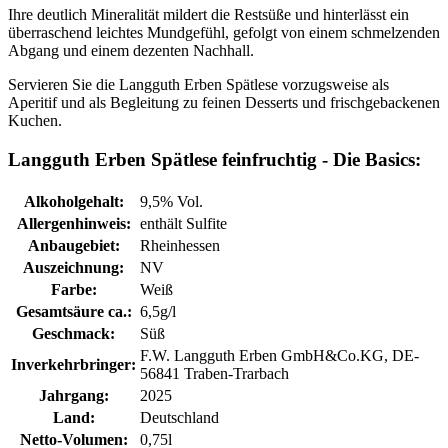
Ihre deutlich Mineralität mildert die Restsüße und hinterlässt ein
überraschend leichtes Mundgefühl, gefolgt von einem schmelzenden
Abgang und einem dezenten Nachhall.
Servieren Sie die Langguth Erben Spätlese vorzugsweise als
Aperitif und als Begleitung zu feinen Desserts und frischgebackenen
Kuchen.
Langguth Erben Spätlese feinfruchtig - Die Basics:
Alkoholgehalt:
9,5% Vol.
Allergenhinweis:
enthält Sulfite
Anbaugebiet:
Rheinhessen
Auszeichnung:
NV
Farbe:
Weiß
Gesamtsäure ca.:
6,5g/l
Geschmack:
Süß
F.W. Langguth Erben GmbH&Co.KG, DE-
Inverkehrbringer:
56841 Traben-Trarbach
Jahrgang:
2025
Land:
Deutschland
Netto-Volumen:
0,75l