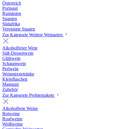
Österreich
Portugal
Rumänien
Spanien
Südafrika
Vereinigte Staaten
Zur Kategorie Weitere Weinarten
Alkoholfreier Wein
Süß-Dessertwein
Glühwein
Schaumwein
Perlwein
Weinmixgetränke
Kleinflaschen
Magnum
Zubehör
Zur Kategorie Probierpakete
Alkoholfreie Weine
Rotweine
Roséweine
Weißweine