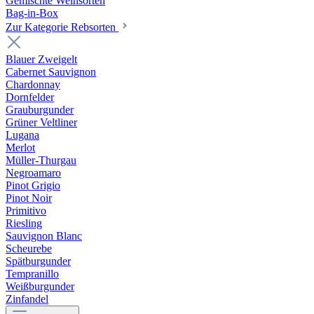
Gemischte Weinsorten
Bag-in-Box
Zur Kategorie Rebsorten
Blauer Zweigelt
Cabernet Sauvignon
Chardonnay
Dornfelder
Grauburgunder
Grüner Veltliner
Lugana
Merlot
Müller-Thurgau
Negroamaro
Pinot Grigio
Pinot Noir
Primitivo
Riesling
Sauvignon Blanc
Scheurebe
Spätburgunder
Tempranillo
Weißburgunder
Zinfandel