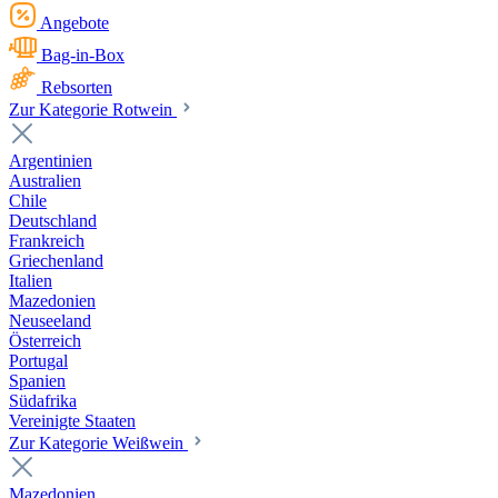
Angebote
Bag-in-Box
Rebsorten
Zur Kategorie Rotwein
Argentinien
Australien
Chile
Deutschland
Frankreich
Griechenland
Italien
Mazedonien
Neuseeland
Österreich
Portugal
Spanien
Südafrika
Vereinigte Staaten
Zur Kategorie Weißwein
Mazedonien