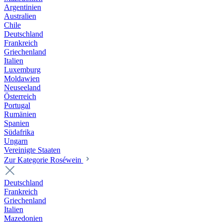
Argentinien
Australien
Chile
Deutschland
Frankreich
Griechenland
Italien
Luxemburg
Moldawien
Neuseeland
Österreich
Portugal
Rumänien
Spanien
Südafrika
Ungarn
Vereinigte Staaten
Zur Kategorie Roséwein
Deutschland
Frankreich
Griechenland
Italien
Mazedonien