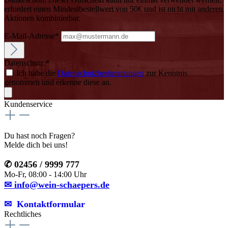
erfordert einen Mindestbestellwert von 50€ und ist nicht mit anderen
Aktionen kombinierbar.
E-Mail-Adresse*
Datenschutz *
Ich habe die
Datenschutzbestimmungen
zur Kenntnis
genommen und erkenne diese an.
Kundenservice
Du hast noch Fragen?
Melde dich bei uns!
✆ 02456 / 9999 777
Mo-Fr, 08:00 - 14:00 Uhr
✉ info@wein-schaepers.de
✉︎ Kontaktformular
Rechtliches