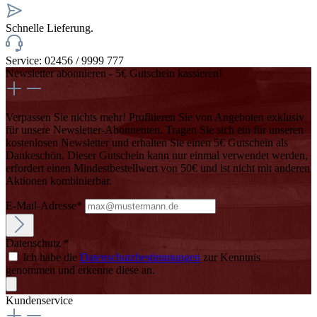
Schnelle Lieferung.
Service: 02456 / 9999 777
Newsletter abonnieren - 5€ Gutschein kassieren!
Verpassen Sie nichts mehr! Profitieren Sie von Angeboten exklusiv
für unsere Newsletter-Abonnenten. Tragen Sie sich ein für unseren
kostenlosen Newsletter und erhalten Sie einen 5€ Gutschein als
Dankeschön. Dieser Gutschein kann nur einmal verwendet werden,
erfordert einen Mindestbestellwert von 50€ und ist nicht mit anderen
Aktionen kombinierbar.
E-Mail-Adresse*
Datenschutz *
Ich habe die
Datenschutzbestimmungen
zur Kenntnis
genommen und erkenne diese an.
Kundenservice