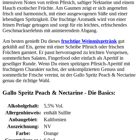
intensiven Noten von reifem Pfirsich, saftiger Nektarine und einem
Hauch exotischer Früchte. Am Gaumen zeigt er sich angenehm
frisch und harmonisch, mit einer ausgewogenen Süße und einer
lebendigen Spritzigkeit. Die fruchtige Aromatik wird von einer
feinen Perlage getragen und sorgt für ein leichtes, erfrischendes
Geschmackserlebnis mit animierendem Abgang.
Am besten genießt Du dieses
fruchtige Weinmixgetränk
gut
gekühlt auf Eis, gerne mit einer Scheibe Pfirsich oder frischen
Früchten garniert. Er passt hervorragend zu leichten Vorspeisen,
sommerlichen Salaten, Fingerfood oder einfach als Aperitif in
geselliger Runde. Wenn Du einen spritzigen Pfirsich-Aperitif mit
fruchtigem Charakter suchst, der unkomplizierten Genuss und
sommerliche Frische vereint, ist der Gallo Spritz Peach & Nectarine
genau die richtige Wahl.
Gallo Spritz Peach & Nectarine - Die Basics:
Alkoholgehalt:
5,5% Vol.
Allergenhinweis:
enthält Sulfite
Anbaugebiet:
Kalifornien
Auszeichnung:
NV
Farbe:
Orange