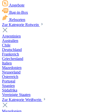
Angebote
Bag-in-Box
Rebsorten
Zur Kategorie Rotwein
Argentinien
Australien
Chile
Deutschland
Frankreich
Griechenland
Italien
Mazedonien
Neuseeland
Österreich
Portugal
Spanien
Südafrika
Vereinigte Staaten
Zur Kategorie Weißwein
Mazedonien