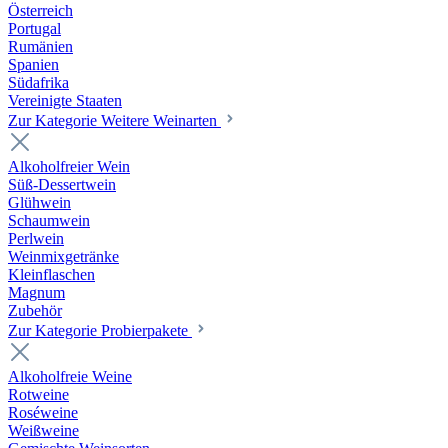
Österreich
Portugal
Rumänien
Spanien
Südafrika
Vereinigte Staaten
Zur Kategorie Weitere Weinarten
Alkoholfreier Wein
Süß-Dessertwein
Glühwein
Schaumwein
Perlwein
Weinmixgetränke
Kleinflaschen
Magnum
Zubehör
Zur Kategorie Probierpakete
Alkoholfreie Weine
Rotweine
Roséweine
Weißweine