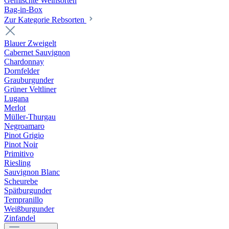
Gemischte Weinsorten
Bag-in-Box
Zur Kategorie Rebsorten
Blauer Zweigelt
Cabernet Sauvignon
Chardonnay
Dornfelder
Grauburgunder
Grüner Veltliner
Lugana
Merlot
Müller-Thurgau
Negroamaro
Pinot Grigio
Pinot Noir
Primitivo
Riesling
Sauvignon Blanc
Scheurebe
Spätburgunder
Tempranillo
Weißburgunder
Zinfandel