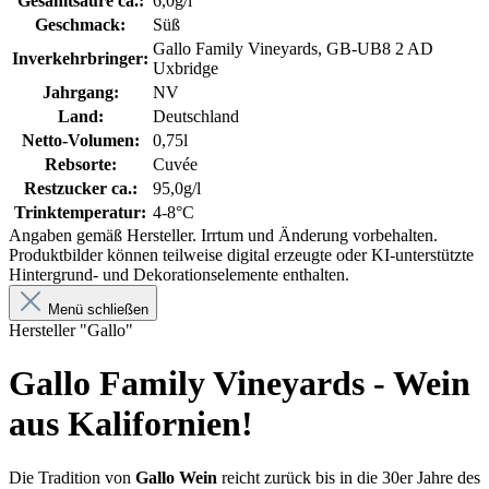
Gesamtsäure ca.:
6,0g/l
Geschmack:
Süß
Gallo Family Vineyards, GB-UB8 2 AD
Inverkehrbringer:
Uxbridge
Jahrgang:
NV
Land:
Deutschland
Netto-Volumen:
0,75l
Rebsorte:
Cuvée
Restzucker ca.:
95,0g/l
Trinktemperatur:
4-8°C
Angaben gemäß Hersteller. Irrtum und Änderung vorbehalten.
Produktbilder können teilweise digital erzeugte oder KI-unterstützte
Hintergrund- und Dekorationselemente enthalten.
Menü schließen
Hersteller "Gallo"
Gallo Family Vineyards - Wein
aus Kalifornien!
Die Tradition von
Gallo Wein
reicht zurück bis in die 30er Jahre des