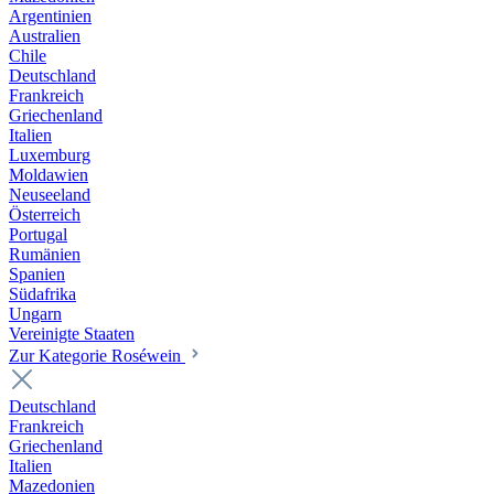
Argentinien
Australien
Chile
Deutschland
Frankreich
Griechenland
Italien
Luxemburg
Moldawien
Neuseeland
Österreich
Portugal
Rumänien
Spanien
Südafrika
Ungarn
Vereinigte Staaten
Zur Kategorie Roséwein
Deutschland
Frankreich
Griechenland
Italien
Mazedonien