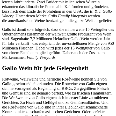
letzten Jahrhunderts. Zwei Brüder mit italienischen Wurzeln
erkannten das klimatische Potential in Kalifornien und gründeten,
kurz nach dem Ende der Prohibition in den USA, die
E. & J. Gallo
Winery
. Unter deren Marke
Gallo Family Vineyards
werden
die amerikanischen Weine heutzutage in die ganze Welt ausgeliefert.
Gallo ist damit so erfolgreich, dass die mittlerweile 15 Weingüter des
Unternehmens zusammen der weltweit größte Produzent von Wein
sind. Sagenhafte 7,2 Millionen Hektoliter Gallo Wein werden Jahr
für Jahr verkauft - das entspricht der unvorstellbaren Menge von 950
Millionen Flaschen. Dabei wird jedes der 15 Weingüter von Gallo
von einem Familienmitglied geführt. Daher auch der Zusatz im
Markennamen
Family Vineyards
.
Gallo Wein für jede Gelegenheit
Rotweine, Weißweine und herrliche Roséweine können Sie von
Gallo
geschmacklich erkunden. Die Rotweine von Gallo eignen
sich hervorragend als Begleitung zu BBQs. Zu gegrilltem Fleisch
und Gemüse sind sie genauso perfekt, wie zu frischen Hamburgern.
Die Weißweine von Gallo eignen sich in erster Linie zu milderen
Gerichten. Zu Fisch und Geflügel und zu Gemüseaufläufen. Und
die Roséweine von Gallo sind in ihrer Lieblichkeit schmackhafte
Kontrapunkte zu scharfen asiatischen Gerichten. Oder perfekte