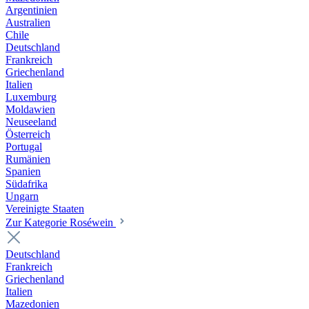
Argentinien
Australien
Chile
Deutschland
Frankreich
Griechenland
Italien
Luxemburg
Moldawien
Neuseeland
Österreich
Portugal
Rumänien
Spanien
Südafrika
Ungarn
Vereinigte Staaten
Zur Kategorie Roséwein
Deutschland
Frankreich
Griechenland
Italien
Mazedonien