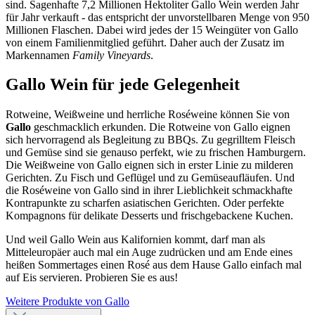
sind. Sagenhafte 7,2 Millionen Hektoliter Gallo Wein werden Jahr
für Jahr verkauft - das entspricht der unvorstellbaren Menge von 950
Millionen Flaschen. Dabei wird jedes der 15 Weingüter von Gallo
von einem Familienmitglied geführt. Daher auch der Zusatz im
Markennamen
Family Vineyards
.
Gallo Wein für jede Gelegenheit
Rotweine, Weißweine und herrliche Roséweine können Sie von
Gallo
geschmacklich erkunden. Die Rotweine von Gallo eignen
sich hervorragend als Begleitung zu BBQs. Zu gegrilltem Fleisch
und Gemüse sind sie genauso perfekt, wie zu frischen Hamburgern.
Die Weißweine von Gallo eignen sich in erster Linie zu milderen
Gerichten. Zu Fisch und Geflügel und zu Gemüseaufläufen. Und
die Roséweine von Gallo sind in ihrer Lieblichkeit schmackhafte
Kontrapunkte zu scharfen asiatischen Gerichten. Oder perfekte
Kompagnons für delikate Desserts und frischgebackene Kuchen.
Und weil Gallo Wein aus Kalifornien kommt, darf man als
Mitteleuropäer auch mal ein Auge zudrücken und am Ende eines
heißen Sommertages einen Rosé aus dem Hause Gallo einfach mal
auf Eis servieren. Probieren Sie es aus!
Weitere Produkte von Gallo