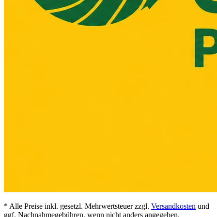
* Alle Preise inkl. gesetzl. Mehrwertsteuer zzgl.
Versandkosten
und
ggf. Nachnahmegebühren, wenn nicht anders angegeben.