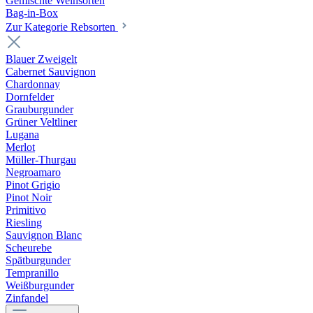
Gemischte Weinsorten
Bag-in-Box
Zur Kategorie Rebsorten
Blauer Zweigelt
Cabernet Sauvignon
Chardonnay
Dornfelder
Grauburgunder
Grüner Veltliner
Lugana
Merlot
Müller-Thurgau
Negroamaro
Pinot Grigio
Pinot Noir
Primitivo
Riesling
Sauvignon Blanc
Scheurebe
Spätburgunder
Tempranillo
Weißburgunder
Zinfandel