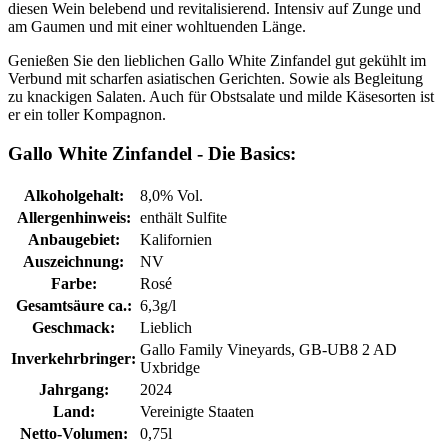
diesen Wein belebend und revitalisierend. Intensiv auf Zunge und
am Gaumen und mit einer wohltuenden Länge.
Genießen Sie den lieblichen Gallo White Zinfandel gut gekühlt im
Verbund mit scharfen asiatischen Gerichten. Sowie als Begleitung
zu knackigen Salaten. Auch für Obstsalate und milde Käsesorten ist
er ein toller Kompagnon.
Gallo White Zinfandel - Die Basics:
Alkoholgehalt:
8,0% Vol.
Allergenhinweis:
enthält Sulfite
Anbaugebiet:
Kalifornien
Auszeichnung:
NV
Farbe:
Rosé
Gesamtsäure ca.:
6,3g/l
Geschmack:
Lieblich
Gallo Family Vineyards, GB-UB8 2 AD
Inverkehrbringer:
Uxbridge
Jahrgang:
2024
Land:
Vereinigte Staaten
Netto-Volumen:
0,75l