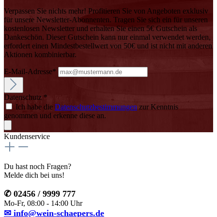
Verpassen Sie nichts mehr! Profitieren Sie von Angeboten exklusiv
für unsere Newsletter-Abonnenten. Tragen Sie sich ein für unseren
kostenlosen Newsletter und erhalten Sie einen 5€ Gutschein als
Dankeschön. Dieser Gutschein kann nur einmal verwendet werden,
erfordert einen Mindestbestellwert von 50€ und ist nicht mit anderen
Aktionen kombinierbar.
E-Mail-Adresse*
Datenschutz *
Ich habe die
Datenschutzbestimmungen
zur Kenntnis
genommen und erkenne diese an.
Kundenservice
Du hast noch Fragen?
Melde dich bei uns!
✆ 02456 / 9999 777
Mo-Fr, 08:00 - 14:00 Uhr
✉ info@wein-schaepers.de