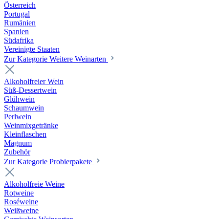
Österreich
Portugal
Rumänien
Spanien
Südafrika
Vereinigte Staaten
Zur Kategorie Weitere Weinarten
Alkoholfreier Wein
Süß-Dessertwein
Glühwein
Schaumwein
Perlwein
Weinmixgetränke
Kleinflaschen
Magnum
Zubehör
Zur Kategorie Probierpakete
Alkoholfreie Weine
Rotweine
Roséweine
Weißweine