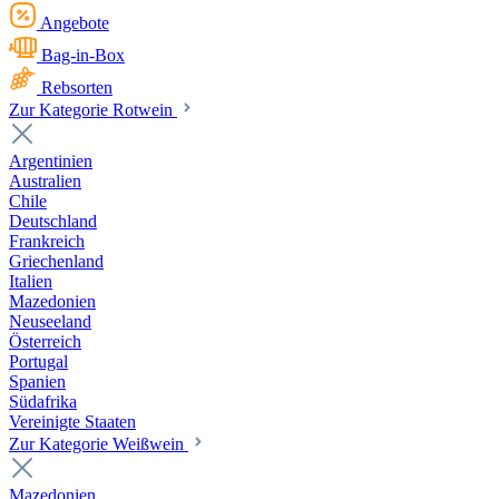
Angebote
Bag-in-Box
Rebsorten
Zur Kategorie Rotwein
Argentinien
Australien
Chile
Deutschland
Frankreich
Griechenland
Italien
Mazedonien
Neuseeland
Österreich
Portugal
Spanien
Südafrika
Vereinigte Staaten
Zur Kategorie Weißwein
Mazedonien