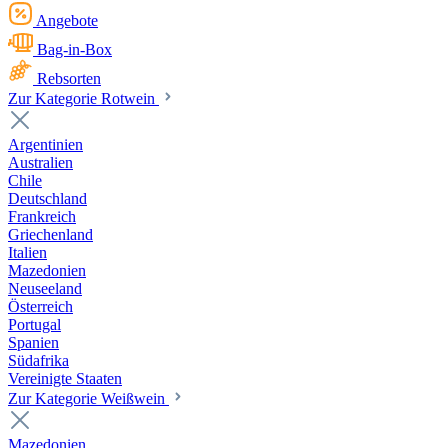
Angebote
Bag-in-Box
Rebsorten
Zur Kategorie Rotwein
Argentinien
Australien
Chile
Deutschland
Frankreich
Griechenland
Italien
Mazedonien
Neuseeland
Österreich
Portugal
Spanien
Südafrika
Vereinigte Staaten
Zur Kategorie Weißwein
Mazedonien