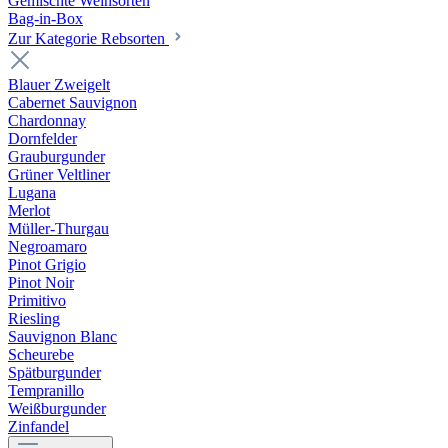
Gemischte Weinsorten
Bag-in-Box
Zur Kategorie Rebsorten
Blauer Zweigelt
Cabernet Sauvignon
Chardonnay
Dornfelder
Grauburgunder
Grüner Veltliner
Lugana
Merlot
Müller-Thurgau
Negroamaro
Pinot Grigio
Pinot Noir
Primitivo
Riesling
Sauvignon Blanc
Scheurebe
Spätburgunder
Tempranillo
Weißburgunder
Zinfandel