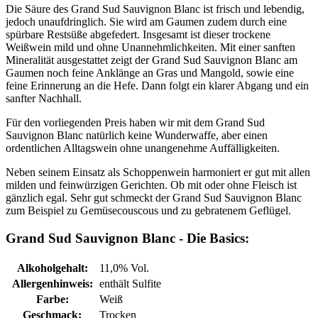
Die Säure des Grand Sud Sauvignon Blanc ist frisch und lebendig,
jedoch unaufdringlich. Sie wird am Gaumen zudem durch eine
spürbare Restsüße abgefedert. Insgesamt ist dieser trockene
Weißwein mild und ohne Unannehmlichkeiten. Mit einer sanften
Mineralität ausgestattet zeigt der Grand Sud Sauvignon Blanc am
Gaumen noch feine Anklänge an Gras und Mangold, sowie eine
feine Erinnerung an die Hefe. Dann folgt ein klarer Abgang und ein
sanfter Nachhall.
Für den vorliegenden Preis haben wir mit dem Grand Sud
Sauvignon Blanc natürlich keine Wunderwaffe, aber einen
ordentlichen Alltagswein ohne unangenehme Auffälligkeiten.
Neben seinem Einsatz als Schoppenwein harmoniert er gut mit allen
milden und feinwürzigen Gerichten. Ob mit oder ohne Fleisch ist
gänzlich egal. Sehr gut schmeckt der Grand Sud Sauvignon Blanc
zum Beispiel zu Gemüsecouscous und zu gebratenem Geflügel.
Grand Sud Sauvignon Blanc - Die Basics:
Alkoholgehalt:
11,0% Vol.
Allergenhinweis:
enthält Sulfite
Farbe:
Weiß
Geschmack:
Trocken