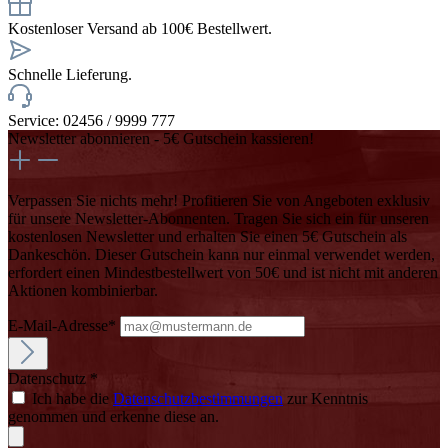
Kostenloser Versand ab 100€ Bestellwert.
Schnelle Lieferung.
Service: 02456 / 9999 777
Newsletter abonnieren - 5€ Gutschein kassieren!
Verpassen Sie nichts mehr! Profitieren Sie von Angeboten exklusiv
für unsere Newsletter-Abonnenten. Tragen Sie sich ein für unseren
kostenlosen Newsletter und erhalten Sie einen 5€ Gutschein als
Dankeschön. Dieser Gutschein kann nur einmal verwendet werden,
erfordert einen Mindestbestellwert von 50€ und ist nicht mit anderen
Aktionen kombinierbar.
E-Mail-Adresse*
Datenschutz *
Ich habe die
Datenschutzbestimmungen
zur Kenntnis
genommen und erkenne diese an.