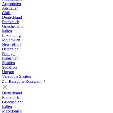
Argentinien
Australien
Chile
Deutschland
Frankreich
Griechenland
Italien
Luxemburg
Moldawien
Neuseeland
Österreich
Portugal
Rumänien
Spanien
Südafrika
Ungarn
Vereinigte Staaten
Zur Kategorie Roséwein
Deutschland
Frankreich
Griechenland
Italien
Mazedonien