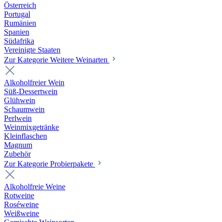
Österreich
Portugal
Rumänien
Spanien
Südafrika
Vereinigte Staaten
Zur Kategorie Weitere Weinarten
Alkoholfreier Wein
Süß-Dessertwein
Glühwein
Schaumwein
Perlwein
Weinmixgetränke
Kleinflaschen
Magnum
Zubehör
Zur Kategorie Probierpakete
Alkoholfreie Weine
Rotweine
Roséweine
Weißweine