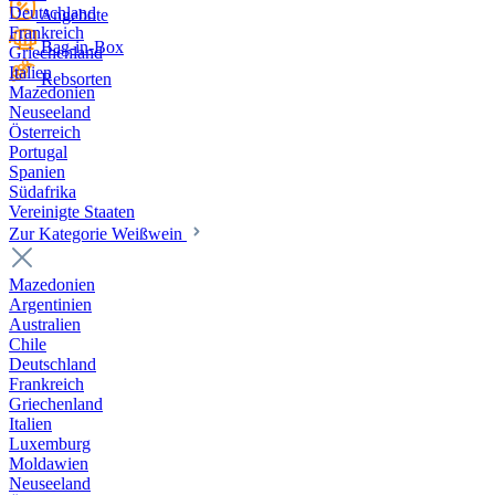
Deutschland
Angebote
Frankreich
Bag-in-Box
Griechenland
Italien
Rebsorten
Mazedonien
Neuseeland
Österreich
Portugal
Spanien
Südafrika
Vereinigte Staaten
Zur Kategorie Weißwein
Mazedonien
Argentinien
Australien
Chile
Deutschland
Frankreich
Griechenland
Italien
Luxemburg
Moldawien
Neuseeland