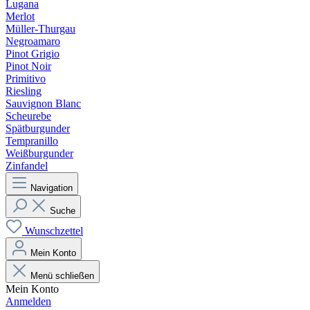
Lugana
Merlot
Müller-Thurgau
Negroamaro
Pinot Grigio
Pinot Noir
Primitivo
Riesling
Sauvignon Blanc
Scheurebe
Spätburgunder
Tempranillo
Weißburgunder
Zinfandel
Navigation
Suche
Wunschzettel
Mein Konto
Menü schließen
Mein Konto
Anmelden