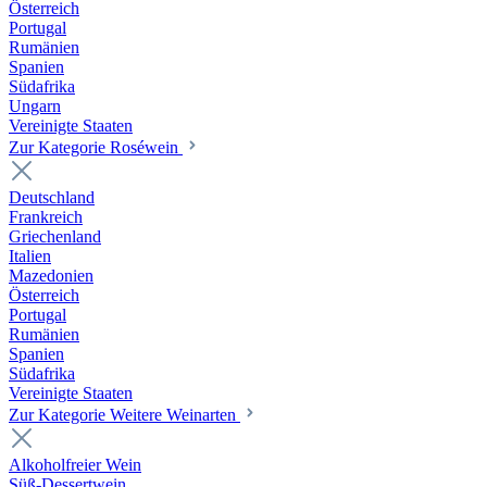
Österreich
Portugal
Rumänien
Spanien
Südafrika
Ungarn
Vereinigte Staaten
Zur Kategorie Roséwein
Deutschland
Frankreich
Griechenland
Italien
Mazedonien
Österreich
Portugal
Rumänien
Spanien
Südafrika
Vereinigte Staaten
Zur Kategorie Weitere Weinarten
Alkoholfreier Wein
Süß-Dessertwein