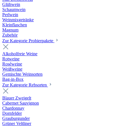
Glühwein
Schaumwein
Perlwein
Weinmixgetränke
Kleinflaschen
Magnum
Zubehör
Zur Kategorie Probierpakete
Alkoholfreie Weine
Rotweine
Roséweine
Weißweine
Gemischte Weinsorten
Bag-in-Box
Zur Kategorie Rebsorten
Blauer Zweigelt
Cabernet Sauvignon
Chardonnay
Dornfelder
Grauburgunder
Grüner Veltliner