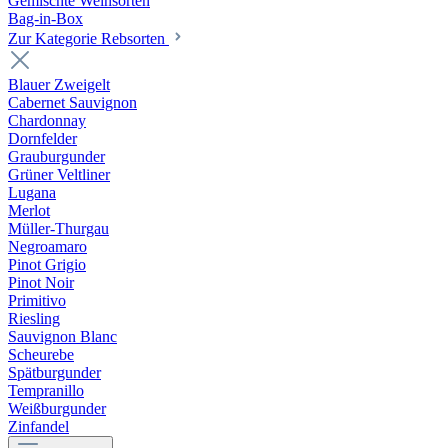
Gemischte Weinsorten
Bag-in-Box
Zur Kategorie Rebsorten
Blauer Zweigelt
Cabernet Sauvignon
Chardonnay
Dornfelder
Grauburgunder
Grüner Veltliner
Lugana
Merlot
Müller-Thurgau
Negroamaro
Pinot Grigio
Pinot Noir
Primitivo
Riesling
Sauvignon Blanc
Scheurebe
Spätburgunder
Tempranillo
Weißburgunder
Zinfandel