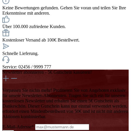
Keine Bewertungen gefunden. Gehen Sie voran und teilen Sie Ihre
Erkenntnisse mit anderen.
Über 100.000 zufriedene Kunden.
Kostenloser Versand ab 100€ Bestellwert.
Schnelle Lieferung.
Service: 02456 / 9999 777
Newsletter abonnieren - 5€ Gutschein kassieren!
Verpassen Sie nichts mehr! Profitieren Sie von Angeboten exklusiv
für unsere Newsletter-Abonnenten. Tragen Sie sich ein für unseren
kostenlosen Newsletter und erhalten Sie einen 5€ Gutschein als
Dankeschön. Dieser Gutschein kann nur einmal verwendet werden,
erfordert einen Mindestbestellwert von 50€ und ist nicht mit anderen
Aktionen kombinierbar.
E-Mail-Adresse*