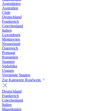
Argentinien
Australien
Chile
Deutschland
Frankreich
Griechenland
Italien
Luxemburg
Moldawien
Neuseeland
Österreich
Portugal
Rumänien
Spanien
Südafrika
Ungarn
Vereinigte Staaten
Zur Kategorie Roséwein
Deutschland
Frankreich
Griechenland
Italien
Mazedonien