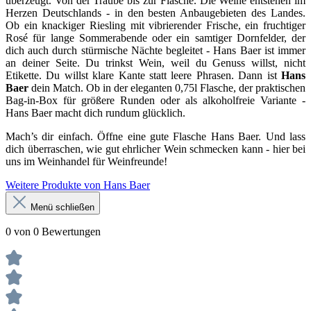
überzeugt. Von der Traube bis zur Flasche. Die Weine entstehen im
Herzen Deutschlands - in den besten Anbaugebieten des Landes.
Ob ein knackiger Riesling mit vibrierender Frische, ein fruchtiger
Rosé für lange Sommerabende oder ein samtiger Dornfelder, der
dich auch durch stürmische Nächte begleitet - Hans Baer ist immer
an deiner Seite. Du trinkst Wein, weil du Genuss willst, nicht
Etikette. Du willst klare Kante statt leere Phrasen. Dann ist
Hans
Baer
dein Match. Ob in der eleganten 0,75l Flasche, der praktischen
Bag-in-Box für größere Runden oder als alkoholfreie Variante -
Hans Baer macht dich rundum glücklich.
Mach’s dir einfach. Öffne eine gute Flasche Hans Baer. Und lass
dich überraschen, wie gut ehrlicher Wein schmecken kann - hier bei
uns im Weinhandel für Weinfreunde!
Weitere Produkte von Hans Baer
Menü schließen
0 von 0 Bewertungen