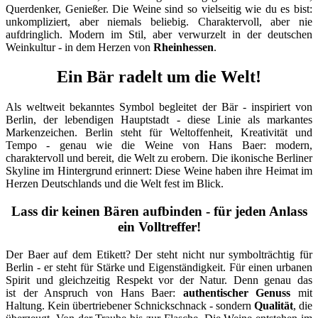
Querdenker, Genießer. Die Weine sind so vielseitig wie du es bist:
unkompliziert, aber niemals beliebig. Charaktervoll, aber nie
aufdringlich. Modern im Stil, aber verwurzelt in der deutschen
Weinkultur - in dem Herzen von
Rheinhessen
.
Ein Bär radelt um die Welt!
Als weltweit bekanntes Symbol begleitet der Bär - inspiriert von
Berlin, der lebendigen Hauptstadt - diese Linie als markantes
Markenzeichen. Berlin steht für Weltoffenheit, Kreativität und
Tempo - genau wie die Weine von Hans Baer: modern,
charaktervoll und bereit, die Welt zu erobern. Die ikonische Berliner
Skyline im Hintergrund erinnert: Diese Weine haben ihre Heimat im
Herzen Deutschlands und die Welt fest im Blick.
Lass dir keinen Bären aufbinden - für jeden Anlass
ein Volltreffer!
Der Baer auf dem Etikett? Der steht nicht nur symbolträchtig für
Berlin - er steht für Stärke und Eigenständigkeit. Für einen urbanen
Spirit und gleichzeitig Respekt vor der Natur. Denn genau das
ist der Anspruch von Hans Baer:
authentischer Genuss
mit
Haltung. Kein übertriebener Schnickschnack - sondern
Qualität
, die