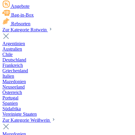
Angebote
Bag-in-Box
Rebsorten
Zur Kategorie Rotwein
Argentinien
Australien
Chile
Deutschland
Frankreich
Griechenland
Italien
Mazedonien
Neuseeland
Österreich
Portugal
Spanien
Südafrika
Vereinigte Staaten
Zur Kategorie Weißwein
Mazedonien