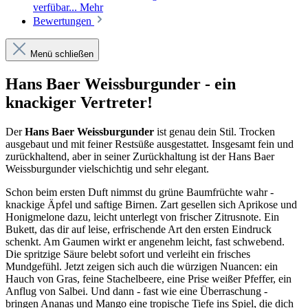
verfübar...
Mehr
Bewertungen
Menü schließen
Hans Baer Weissburgunder - ein
knackiger Vertreter!
Der
Hans Baer Weissburgunder
ist genau dein Stil. Trocken
ausgebaut und mit feiner Restsüße ausgestattet. Insgesamt fein und
zurückhaltend, aber in seiner Zurückhaltung ist der Hans Baer
Weissburgunder vielschichtig und sehr elegant.
Schon beim ersten Duft nimmst du grüne Baumfrüchte wahr -
knackige Äpfel und saftige Birnen. Zart gesellen sich Aprikose und
Honigmelone dazu, leicht unterlegt von frischer Zitrusnote. Ein
Bukett, das dir auf leise, erfrischende Art den ersten Eindruck
schenkt. Am Gaumen wirkt er angenehm leicht, fast schwebend.
Die spritzige Säure belebt sofort und verleiht ein frisches
Mundgefühl. Jetzt zeigen sich auch die würzigen Nuancen: ein
Hauch von Gras, feine Stachelbeere, eine Prise weißer Pfeffer, ein
Anflug von Salbei. Und dann - fast wie eine Überraschung -
bringen Ananas und Mango eine tropische Tiefe ins Spiel, die dich