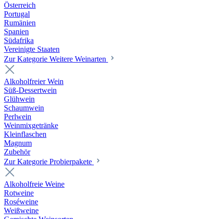
Österreich
Portugal
Rumänien
Spanien
Südafrika
Vereinigte Staaten
Zur Kategorie Weitere Weinarten
Alkoholfreier Wein
Süß-Dessertwein
Glühwein
Schaumwein
Perlwein
Weinmixgetränke
Kleinflaschen
Magnum
Zubehör
Zur Kategorie Probierpakete
Alkoholfreie Weine
Rotweine
Roséweine
Weißweine