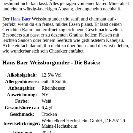
bestimmt nicht kalt lässt. Alles getragen von einer klaren Mineralität
und einem würzig-knackigen Abgang, der angenehm nachhallt.
Der
Hans Baer
Weissburgunder tritt sanft und charmant auf -
perfekt, wenn du ein feines, mildes Essen planst. Er lässt deinen
Gerichten Raum und eröffnet zugleich neue Geschmackswelten.
Besonders gut passt er zu dezenten Gratins, hellem Fleisch mit
leichten Saucen oder feinem Seefisch wie gedünstetem Kabeljau.
Achte einfach darauf, ihn nicht zu übertönen - und du wirst erleben,
wie wunderbar sich sein Charakter entfaltet.
Hans Baer Weissburgunder - Die Basics:
Alkoholgehalt:
12,5% Vol.
Allergenhinweis:
enthält Sulfite
Anbaugebiet:
Rheinhessen
Auszeichnung:
NV
Farbe:
Weiß
Gesamtsäure ca.:
6,4g/l
Geschmack:
Trocken
Weinkellerei Hechtsheim GmbH, DE-55129
Inverkehrbringer:
Mainz-Hechtsheim
Jahrgang:
2022