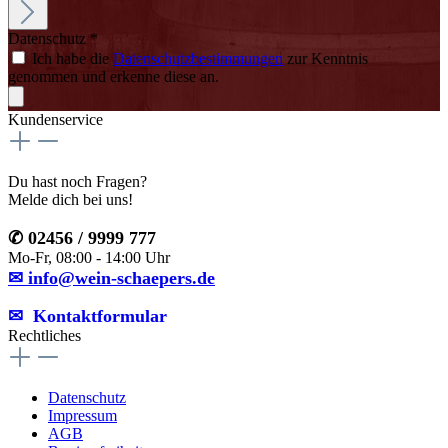
Datenschutz *
Ich habe die
Datenschutzbestimmungen
zur Kenntnis
genommen und erkenne diese an.
Kundenservice
Du hast noch Fragen?
Melde dich bei uns!
✆ 02456 / 9999 777
Mo-Fr, 08:00 - 14:00 Uhr
✉ info@wein-schaepers.de
✉︎ Kontaktformular
Rechtliches
Datenschutz
Impressum
AGB