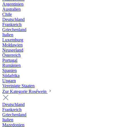
Argentinien
Australien
Chile
Deutschland
Frankreich
Griechenland
Italien
Luxemburg
Moldawien
Neuseeland
Österreich
Portugal
Rumänien
Spanien
Südafrika
Ungarn
Vereinigte Staaten
Zur Kategorie Roséwein
Deutschland
Frankreich
Griechenland
Italien
Mazedonien