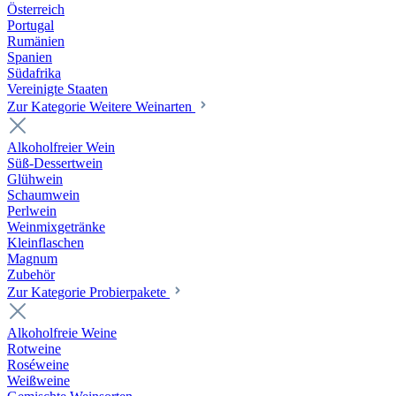
Österreich
Portugal
Rumänien
Spanien
Südafrika
Vereinigte Staaten
Zur Kategorie Weitere Weinarten
Alkoholfreier Wein
Süß-Dessertwein
Glühwein
Schaumwein
Perlwein
Weinmixgetränke
Kleinflaschen
Magnum
Zubehör
Zur Kategorie Probierpakete
Alkoholfreie Weine
Rotweine
Roséweine
Weißweine