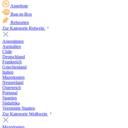
Angebote
Bag-in-Box
Rebsorten
Zur Kategorie Rotwein
Argentinien
Australien
Chile
Deutschland
Frankreich
Griechenland
Italien
Mazedonien
Neuseeland
Österreich
Portugal
Spanien
Südafrika
Vereinigte Staaten
Zur Kategorie Weißwein
Mazedonien