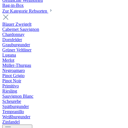
Gemischte Weinsorten
Bag-in-Box
Zur Kategorie Rebsorten
Blauer Zweigelt
Cabernet Sauvignon
Chardonnay
Dornfelder
Grauburgunder
Grüner Veltliner
Lugana
Merlot
Müller-Thurgau
Negroamaro
Pinot Grigio
Pinot Noir
Primitivo
Riesling
Sauvignon Blanc
Scheurebe
Spätburgunder
Tempranillo
Weißburgunder
Zinfandel