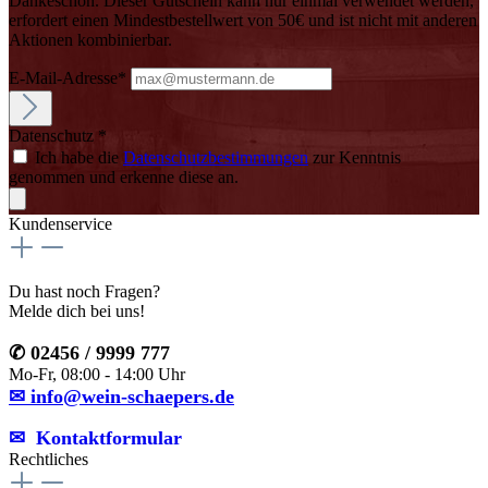
Dankeschön. Dieser Gutschein kann nur einmal verwendet werden,
erfordert einen Mindestbestellwert von 50€ und ist nicht mit anderen
Aktionen kombinierbar.
E-Mail-Adresse*
Datenschutz *
Ich habe die
Datenschutzbestimmungen
zur Kenntnis
genommen und erkenne diese an.
Kundenservice
Du hast noch Fragen?
Melde dich bei uns!
✆ 02456 / 9999 777
Mo-Fr, 08:00 - 14:00 Uhr
✉ info@wein-schaepers.de
✉︎ Kontaktformular
Rechtliches