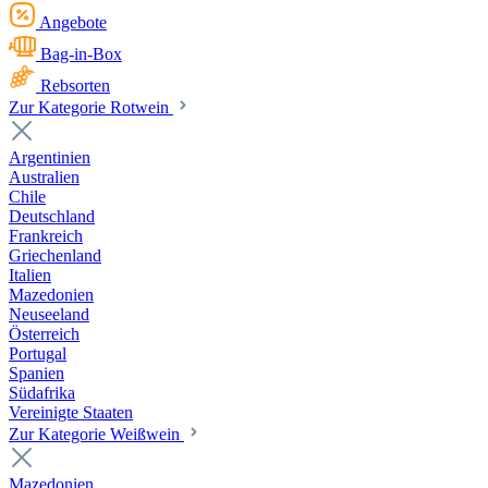
Angebote
Bag-in-Box
Rebsorten
Zur Kategorie Rotwein
Argentinien
Australien
Chile
Deutschland
Frankreich
Griechenland
Italien
Mazedonien
Neuseeland
Österreich
Portugal
Spanien
Südafrika
Vereinigte Staaten
Zur Kategorie Weißwein
Mazedonien