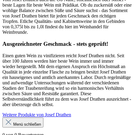
beste Lagen für beste Wein mit Prädikat. Ob du zuckersüß oder eine
wohlige Balance zwischen Süße und Säure suchst - das Sortiment
von Josef Drathen bietet für jeden Geschmack den richtigen
Tropfen. Etliche Qualitäts- und Kabinettsweine in den Gebinden
von 0,375l bis zu 1,0l findest du hier im Weinhandel für
Weinfreunde.
Ausgezeichneter Geschmack - stets geprüft!
Einen guten Wein zu vinifizieren reicht Josef Drathen nicht. Seit
über 100 Jahren werden hier beste Wein immer und immer
wieder hergestellt. Mit dem eigenen Anspruch ein Höchstmaß an
Qualität in jede einzelne Flasche zu bringen besitzt Josef Drathen
ein hauseigenes und amtlich anerkanntes Labor. Durch regelmäßige
und aufwendige Untersuchungen während der verschiedenen
Stadien der Traubenreifung wird so ein harmonisches Verhältnis
zwischen Säure und Restsüße garantiert. Diese
Selbstverständlichkeit führt zu dem was Josef Drathen auszeichnet -
aber überzeuge dich selbst.
Weitere Produkte von Josef Drathen
Menü schließen
0 von 0 Bewertungen