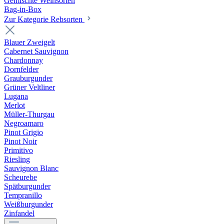
Gemischte Weinsorten
Bag-in-Box
Zur Kategorie Rebsorten
Blauer Zweigelt
Cabernet Sauvignon
Chardonnay
Dornfelder
Grauburgunder
Grüner Veltliner
Lugana
Merlot
Müller-Thurgau
Negroamaro
Pinot Grigio
Pinot Noir
Primitivo
Riesling
Sauvignon Blanc
Scheurebe
Spätburgunder
Tempranillo
Weißburgunder
Zinfandel