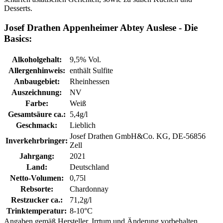
Desserts.
Josef Drathen Appenheimer Abtey Auslese - Die
Basics:
Alkoholgehalt:
9,5% Vol.
Allergenhinweis:
enthält Sulfite
Anbaugebiet:
Rheinhessen
Auszeichnung:
NV
Farbe:
Weiß
Gesamtsäure ca.:
5,4g/l
Geschmack:
Lieblich
Josef Drathen GmbH&Co. KG, DE-56856
Inverkehrbringer:
Zell
Jahrgang:
2021
Land:
Deutschland
Netto-Volumen:
0,75l
Rebsorte:
Chardonnay
Restzucker ca.:
71,2g/l
Trinktemperatur:
8-10°C
Angaben gemäß Hersteller. Irrtum und Änderung vorbehalten.