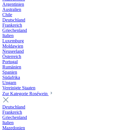
Argentinien
Australien
Chile
Deutschland
Frankreich
Griechenland
Italien
Luxemburg
Moldawien
Neuseeland
Österreich
Portugal
Rumänien
Spanien
Südafrika
Ungarn
Vereinigte Staaten
Zur Kategorie Roséwein
Deutschland
Frankreich
Griechenland
Italien
Mazedonien