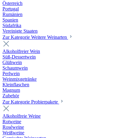
Österreich
Portugal
Rumänien
Spanien
Südafrika
Vereinigte Staaten
Zur Kategorie Weitere Weinarten
Alkoholfreier Wein
Süß-Dessertwein
Glühwein
Schaumwein
Perlwein
Weinmixgetränke
Kleinflaschen
Magnum
Zubehör
Zur Kategorie Probierpakete
Alkoholfreie Weine
Rotweine
Roséweine
Weißweine