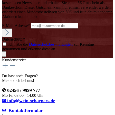
kostenlosen Newsletter und erhalten Sie einen 5€ Gutschein als
Dankeschön. Dieser Gutschein kann nur einmal verwendet werden,
erfordert einen Mindestbestellwert von 50€ und ist nicht mit anderen
Aktionen kombinierbar.
E-Mail-Adresse*
Datenschutz *
Ich habe die
Datenschutzbestimmungen
zur Kenntnis
genommen und erkenne diese an.
Kundenservice
Du hast noch Fragen?
Melde dich bei uns!
✆ 02456 / 9999 777
Mo-Fr, 08:00 - 14:00 Uhr
✉ info@wein-schaepers.de
✉︎ Kontaktformular