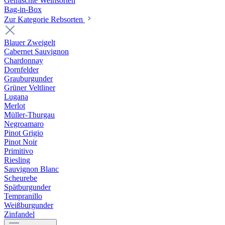
Gemischte Weinsorten
Bag-in-Box
Zur Kategorie Rebsorten
Blauer Zweigelt
Cabernet Sauvignon
Chardonnay
Dornfelder
Grauburgunder
Grüner Veltliner
Lugana
Merlot
Müller-Thurgau
Negroamaro
Pinot Grigio
Pinot Noir
Primitivo
Riesling
Sauvignon Blanc
Scheurebe
Spätburgunder
Tempranillo
Weißburgunder
Zinfandel