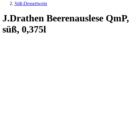
Süß-Dessertwein
J.Drathen Beerenauslese QmP,
süß, 0,375l