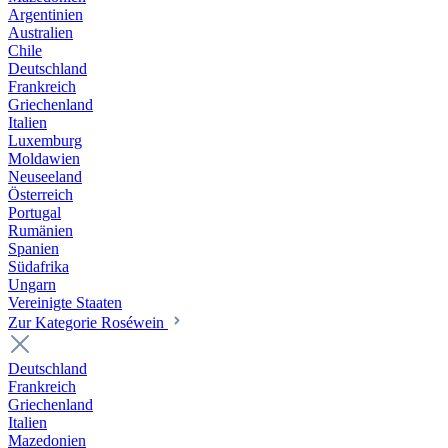
Argentinien
Australien
Chile
Deutschland
Frankreich
Griechenland
Italien
Luxemburg
Moldawien
Neuseeland
Österreich
Portugal
Rumänien
Spanien
Südafrika
Ungarn
Vereinigte Staaten
Zur Kategorie Roséwein
Deutschland
Frankreich
Griechenland
Italien
Mazedonien