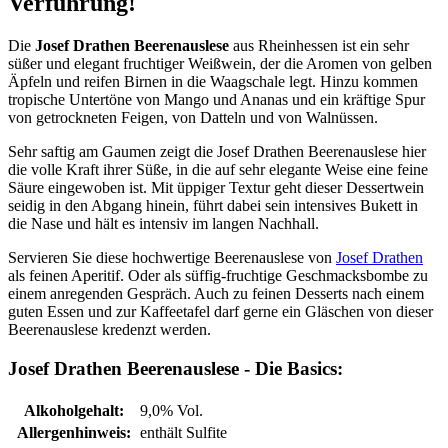
Verführung!
Die
Josef Drathen Beerenauslese
aus Rheinhessen ist ein sehr
süßer und elegant fruchtiger Weißwein, der die Aromen von gelben
Äpfeln und reifen Birnen in die Waagschale legt. Hinzu kommen
tropische Untertöne von Mango und Ananas und ein kräftige Spur
von getrockneten Feigen, von Datteln und von Walnüssen.
Sehr saftig am Gaumen zeigt die Josef Drathen Beerenauslese hier
die volle Kraft ihrer Süße, in die auf sehr elegante Weise eine feine
Säure eingewoben ist. Mit üppiger Textur geht dieser Dessertwein
seidig in den Abgang hinein, führt dabei sein intensives Bukett in
die Nase und hält es intensiv im langen Nachhall.
Servieren Sie diese hochwertige Beerenauslese von
Josef Drathen
als feinen Aperitif. Oder als süffig-fruchtige Geschmacksbombe zu
einem anregenden Gespräch. Auch zu feinen Desserts nach einem
guten Essen und zur Kaffeetafel darf gerne ein Gläschen von dieser
Beerenauslese kredenzt werden.
Josef Drathen Beerenauslese - Die Basics:
Alkoholgehalt:
9,0% Vol.
Allergenhinweis:
enthält Sulfite