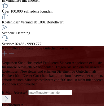
Erkenntnisse mit anderen.
Über 100.000 zufriedene Kunden.
Kostenloser Versand ab 100€ Bestellwert.
Schnelle Lieferung.
Service: 02456 / 9999 777
Newsletter abonnieren - 5€ Gutschein kassieren!
Verpassen Sie nichts mehr! Profitieren Sie von Angeboten exklusiv
für unsere Newsletter-Abonnenten. Tragen Sie sich ein für unseren
kostenlosen Newsletter und erhalten Sie einen 5€ Gutschein als
Dankeschön. Dieser Gutschein kann nur einmal verwendet werden,
erfordert einen Mindestbestellwert von 50€ und ist nicht mit anderen
Aktionen kombinierbar.
E-Mail-Adresse*
Datenschutz *