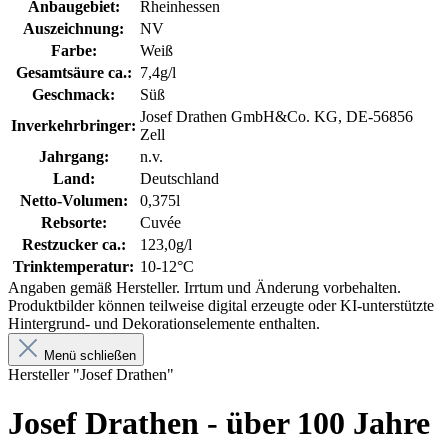
Anbaugebiet:
Rheinhessen
Auszeichnung:
NV
Farbe:
Weiß
Gesamtsäure ca.:
7,4g/l
Geschmack:
Süß
Josef Drathen GmbH&Co. KG, DE-56856
Inverkehrbringer:
Zell
Jahrgang:
n.v.
Land:
Deutschland
Netto-Volumen:
0,375l
Rebsorte:
Cuvée
Restzucker ca.:
123,0g/l
Trinktemperatur:
10-12°C
Angaben gemäß Hersteller. Irrtum und Änderung vorbehalten.
Produktbilder können teilweise digital erzeugte oder KI-unterstützte
Hintergrund- und Dekorationselemente enthalten.
Menü schließen
Hersteller "Josef Drathen"
Josef Drathen - über 100 Jahre