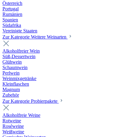
Österreich
Portugal
Rumänien
Spanien
Südafrika
Vereinigte Staaten
Zur Kategorie Weitere Weinarten
Alkoholfreier Wein
Süß-Dessertwein
Glühwein
Schaumwein
Perlwein
Weinmixgetränke
Kleinflaschen
Magnum
Zubehör
Zur Kategorie Probierpakete
Alkoholfreie Weine
Rotweine
Roséweine
Weißweine