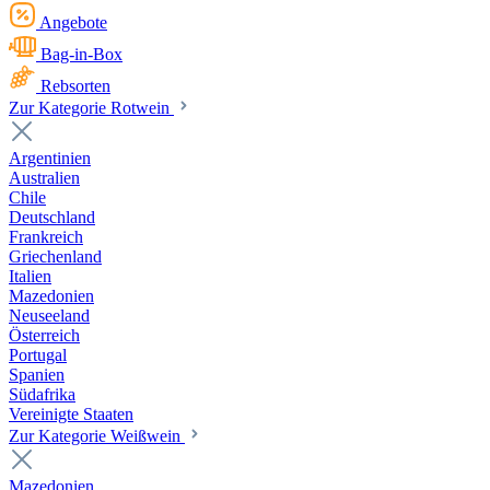
Angebote
Bag-in-Box
Rebsorten
Zur Kategorie Rotwein
Argentinien
Australien
Chile
Deutschland
Frankreich
Griechenland
Italien
Mazedonien
Neuseeland
Österreich
Portugal
Spanien
Südafrika
Vereinigte Staaten
Zur Kategorie Weißwein
Mazedonien