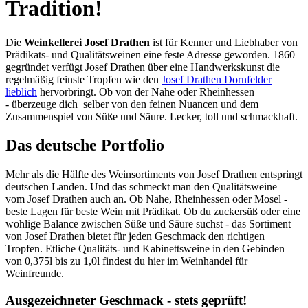
Tradition!
Die
Weinkellerei Josef Drathen
ist für Kenner und Liebhaber von
Prädikats- und Qualitätsweinen eine feste Adresse geworden. 1860
gegründet verfügt Josef Drathen über eine Handwerkskunst die
regelmäßig feinste Tropfen wie den
Josef Drathen Dornfelder
lieblich
hervorbringt. Ob von der Nahe oder Rheinhessen
- überzeuge dich selber von den feinen Nuancen und dem
Zusammenspiel von Süße und Säure. Lecker, toll und schmackhaft.
Das deutsche Portfolio
Mehr als die Hälfte des Weinsortiments von Josef Drathen entspringt
deutschen Landen. Und das schmeckt man den Qualitätsweine
vom Josef Drathen auch an. Ob Nahe, Rheinhessen oder Mosel -
beste Lagen für beste Wein mit Prädikat. Ob du zuckersüß oder eine
wohlige Balance zwischen Süße und Säure suchst - das Sortiment
von Josef Drathen bietet für jeden Geschmack den richtigen
Tropfen. Etliche Qualitäts- und Kabinettsweine in den Gebinden
von 0,375l bis zu 1,0l findest du hier im Weinhandel für
Weinfreunde.
Ausgezeichneter Geschmack - stets geprüft!