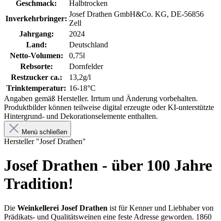
Geschmack:
Halbtrocken
Josef Drathen GmbH&Co. KG, DE-56856
Inverkehrbringer:
Zell
Jahrgang:
2024
Land:
Deutschland
Netto-Volumen:
0,75l
Rebsorte:
Dornfelder
Restzucker ca.:
13,2g/l
Trinktemperatur:
16-18°C
Angaben gemäß Hersteller. Irrtum und Änderung vorbehalten.
Produktbilder können teilweise digital erzeugte oder KI-unterstützte
Hintergrund- und Dekorationselemente enthalten.
Menü schließen
Hersteller "Josef Drathen"
Josef Drathen - über 100 Jahre
Tradition!
Die
Weinkellerei Josef Drathen
ist für Kenner und Liebhaber von
Prädikats- und Qualitätsweinen eine feste Adresse geworden. 1860