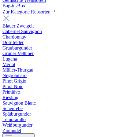
Gemischte Weinsorten
Bag-in-Box
Zur Kategorie Rebsorten
Blauer Zweigelt
Cabernet Sauvignon
Chardonnay
Dornfelder
Grauburgunder
Grüner Veltliner
Lugana
Merlot
Müller-Thurgau
Negroamaro
Pinot Grigio
Pinot Noir
Primitivo
Riesling
Sauvignon Blanc
Scheurebe
Spätburgunder
Tempranillo
Weißburgunder
Zinfandel