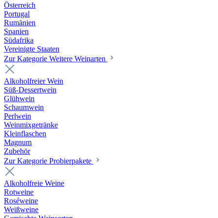
Österreich
Portugal
Rumänien
Spanien
Südafrika
Vereinigte Staaten
Zur Kategorie Weitere Weinarten
Alkoholfreier Wein
Süß-Dessertwein
Glühwein
Schaumwein
Perlwein
Weinmixgetränke
Kleinflaschen
Magnum
Zubehör
Zur Kategorie Probierpakete
Alkoholfreie Weine
Rotweine
Roséweine
Weißweine