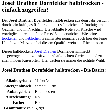
Josef Drathen Dornfelder halbtrocken -
einfach zugreifen!
Der
Josef Drathen Dornfelder halbtrocken
aus dem Jahr besticht
durch sein kräftiges Rubinrot und ist schmeichelhaft fruchtig am
Gaumen und im Nachhall. Die lebhafte Note von Kirsche wird
vorzüglich durch die feine Restsüße unterstrichen. Wie seine
trockenen
und
lieblichen
Geschwister nuanciert auch hier der feine
Hauch von Marzipan bei diesem Qualitätswein aus Rheinhessen.
Dieser halbtrockene
Josef Drathen
Dornfelder schmeckt
ausgewogen und exquisit zu herzhaft-leichten Gerichten und zu
allen milden Käsesorten. Hier treffen sie immer die richtige Wahl.
Josef Drathen Dornfelder halbtrocken - Die Basics:
Alkoholgehalt:
11,5% Vol.
Allergenhinweis:
enthält Sulfite
Anbaugebiet:
Rheinhessen
Auszeichnung:
NV
Farbe:
Rot
Gesamtsäure ca.:
5,2g/l