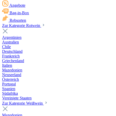
Angebote
Bag-in-Box
Rebsorten
Zur Kategorie Rotwein
Argentinien
Australien
Chile
Deutschland
Frankreich
Griechenland
Italien
Mazedonien
Neuseeland
Österreich
Portugal
Spanien
Südafrika
Vereinigte Staaten
Zur Kategorie Weißwein
Mazedonien