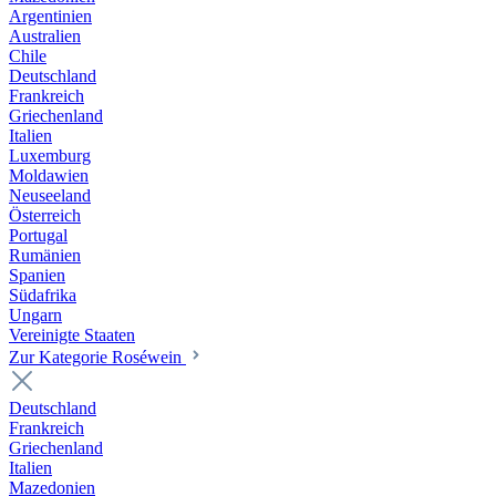
Argentinien
Australien
Chile
Deutschland
Frankreich
Griechenland
Italien
Luxemburg
Moldawien
Neuseeland
Österreich
Portugal
Rumänien
Spanien
Südafrika
Ungarn
Vereinigte Staaten
Zur Kategorie Roséwein
Deutschland
Frankreich
Griechenland
Italien
Mazedonien