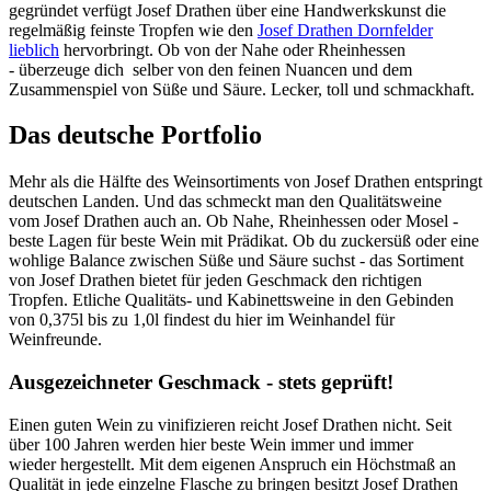
gegründet verfügt Josef Drathen über eine Handwerkskunst die
regelmäßig feinste Tropfen wie den
Josef Drathen Dornfelder
lieblich
hervorbringt. Ob von der Nahe oder Rheinhessen
- überzeuge dich selber von den feinen Nuancen und dem
Zusammenspiel von Süße und Säure. Lecker, toll und schmackhaft.
Das deutsche Portfolio
Mehr als die Hälfte des Weinsortiments von Josef Drathen entspringt
deutschen Landen. Und das schmeckt man den Qualitätsweine
vom Josef Drathen auch an. Ob Nahe, Rheinhessen oder Mosel -
beste Lagen für beste Wein mit Prädikat. Ob du zuckersüß oder eine
wohlige Balance zwischen Süße und Säure suchst - das Sortiment
von Josef Drathen bietet für jeden Geschmack den richtigen
Tropfen. Etliche Qualitäts- und Kabinettsweine in den Gebinden
von 0,375l bis zu 1,0l findest du hier im Weinhandel für
Weinfreunde.
Ausgezeichneter Geschmack - stets geprüft!
Einen guten Wein zu vinifizieren reicht Josef Drathen nicht. Seit
über 100 Jahren werden hier beste Wein immer und immer
wieder hergestellt. Mit dem eigenen Anspruch ein Höchstmaß an
Qualität in jede einzelne Flasche zu bringen besitzt Josef Drathen