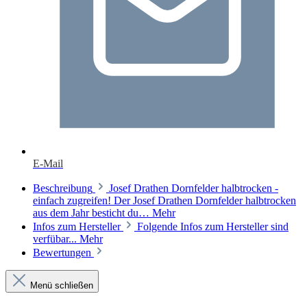
E-Mail
Beschreibung
Josef Drathen Dornfelder halbtrocken -
einfach zugreifen! Der Josef Drathen Dornfelder halbtrocken
aus dem Jahr besticht du…
Mehr
Infos zum Hersteller
Folgende Infos zum Hersteller sind
verfübar...
Mehr
Bewertungen
Menü schließen