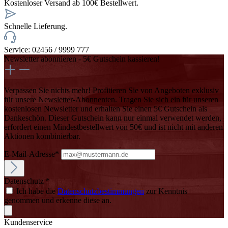
Kostenloser Versand ab 100€ Bestellwert.
Schnelle Lieferung.
Service: 02456 / 9999 777
Newsletter abonnieren - 5€ Gutschein kassieren!
Verpassen Sie nichts mehr! Profitieren Sie von Angeboten exklusiv
für unsere Newsletter-Abonnenten. Tragen Sie sich ein für unseren
kostenlosen Newsletter und erhalten Sie einen 5€ Gutschein als
Dankeschön. Dieser Gutschein kann nur einmal verwendet werden,
erfordert einen Mindestbestellwert von 50€ und ist nicht mit anderen
Aktionen kombinierbar.
E-Mail-Adresse*
Datenschutz *
Ich habe die
Datenschutzbestimmungen
zur Kenntnis
genommen und erkenne diese an.
Kundenservice