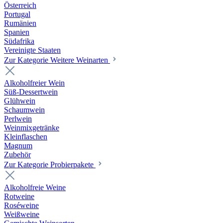
Österreich
Portugal
Rumänien
Spanien
Südafrika
Vereinigte Staaten
Zur Kategorie Weitere Weinarten
Alkoholfreier Wein
Süß-Dessertwein
Glühwein
Schaumwein
Perlwein
Weinmixgetränke
Kleinflaschen
Magnum
Zubehör
Zur Kategorie Probierpakete
Alkoholfreie Weine
Rotweine
Roséweine
Weißweine