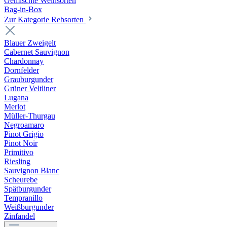
Gemischte Weinsorten
Bag-in-Box
Zur Kategorie Rebsorten
Blauer Zweigelt
Cabernet Sauvignon
Chardonnay
Dornfelder
Grauburgunder
Grüner Veltliner
Lugana
Merlot
Müller-Thurgau
Negroamaro
Pinot Grigio
Pinot Noir
Primitivo
Riesling
Sauvignon Blanc
Scheurebe
Spätburgunder
Tempranillo
Weißburgunder
Zinfandel