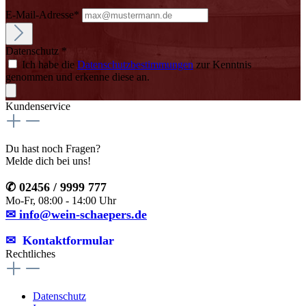
E-Mail-Adresse*
Datenschutz *
Ich habe die
Datenschutzbestimmungen
zur Kenntnis
genommen und erkenne diese an.
Kundenservice
Du hast noch Fragen?
Melde dich bei uns!
✆ 02456 / 9999 777
Mo-Fr, 08:00 - 14:00 Uhr
✉ info@wein-schaepers.de
✉︎ Kontaktformular
Rechtliches
Datenschutz