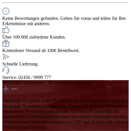
Keine Bewertungen gefunden. Gehen Sie voran und teilen Sie Ihre
Erkenntnisse mit anderen.
Über 100.000 zufriedene Kunden.
Kostenloser Versand ab 100€ Bestellwert.
Schnelle Lieferung.
Service: 02456 / 9999 777
Newsletter abonnieren - 5€ Gutschein kassieren!
Verpassen Sie nichts mehr! Profitieren Sie von Angeboten exklusiv
für unsere Newsletter-Abonnenten. Tragen Sie sich ein für unseren
kostenlosen Newsletter und erhalten Sie einen 5€ Gutschein als
Dankeschön. Dieser Gutschein kann nur einmal verwendet werden,
erfordert einen Mindestbestellwert von 50€ und ist nicht mit anderen
Aktionen kombinierbar.