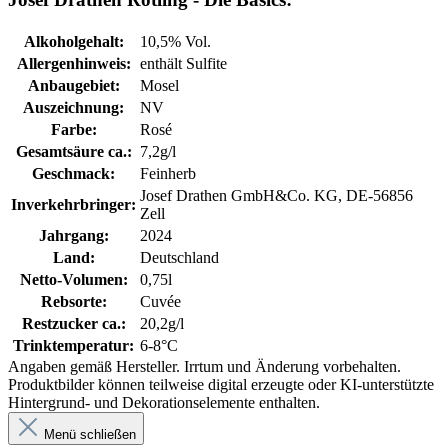
Alkoholgehalt:
10,5% Vol.
Allergenhinweis:
enthält Sulfite
Anbaugebiet:
Mosel
Auszeichnung:
NV
Farbe:
Rosé
Gesamtsäure ca.:
7,2g/l
Geschmack:
Feinherb
Josef Drathen GmbH&Co. KG, DE-56856
Inverkehrbringer:
Zell
Jahrgang:
2024
Land:
Deutschland
Netto-Volumen:
0,75l
Rebsorte:
Cuvée
Restzucker ca.:
20,2g/l
Trinktemperatur:
6-8°C
Angaben gemäß Hersteller. Irrtum und Änderung vorbehalten.
Produktbilder können teilweise digital erzeugte oder KI-unterstützte
Hintergrund- und Dekorationselemente enthalten.
Menü schließen