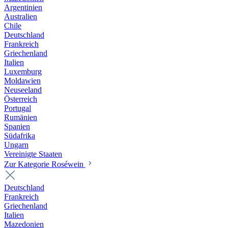
Argentinien
Australien
Chile
Deutschland
Frankreich
Griechenland
Italien
Luxemburg
Moldawien
Neuseeland
Österreich
Portugal
Rumänien
Spanien
Südafrika
Ungarn
Vereinigte Staaten
Zur Kategorie Roséwein
Deutschland
Frankreich
Griechenland
Italien
Mazedonien