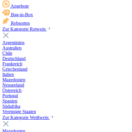
Angebote
Bag-in-Box
Rebsorten
Zur Kategorie Rotwein
Argentinien
Australien
Chile
Deutschland
Frankreich
Griechenland
Italien
Mazedonien
Neuseeland
Österreich
Portugal
Spanien
Südafrika
Vereinigte Staaten
Zur Kategorie Weißwein
Mazedonien