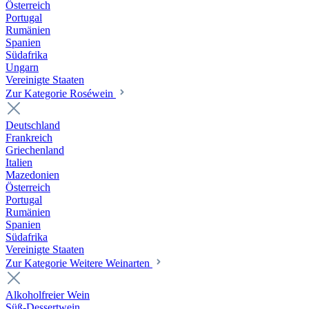
Österreich
Portugal
Rumänien
Spanien
Südafrika
Ungarn
Vereinigte Staaten
Zur Kategorie Roséwein
Deutschland
Frankreich
Griechenland
Italien
Mazedonien
Österreich
Portugal
Rumänien
Spanien
Südafrika
Vereinigte Staaten
Zur Kategorie Weitere Weinarten
Alkoholfreier Wein
Süß-Dessertwein