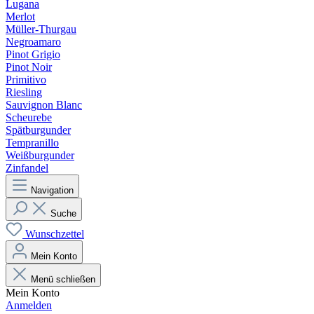
Lugana
Merlot
Müller-Thurgau
Negroamaro
Pinot Grigio
Pinot Noir
Primitivo
Riesling
Sauvignon Blanc
Scheurebe
Spätburgunder
Tempranillo
Weißburgunder
Zinfandel
Navigation
Suche
Wunschzettel
Mein Konto
Menü schließen
Mein Konto
Anmelden