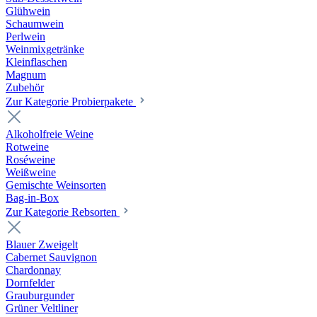
Glühwein
Schaumwein
Perlwein
Weinmixgetränke
Kleinflaschen
Magnum
Zubehör
Zur Kategorie Probierpakete
Alkoholfreie Weine
Rotweine
Roséweine
Weißweine
Gemischte Weinsorten
Bag-in-Box
Zur Kategorie Rebsorten
Blauer Zweigelt
Cabernet Sauvignon
Chardonnay
Dornfelder
Grauburgunder
Grüner Veltliner