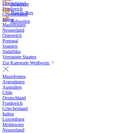
Deutschland
Angebote
Frankreich
Bag-in-Box
Griechenland
Italien
Rebsorten
Mazedonien
Neuseeland
Österreich
Portugal
Spanien
Südafrika
Vereinigte Staaten
Zur Kategorie Weißwein
Mazedonien
Argentinien
Australien
Chile
Deutschland
Frankreich
Griechenland
Italien
Luxemburg
Moldawien
Neuseeland