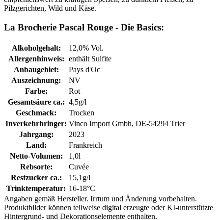
Pilzgerichten, Wild und Käse.
La Brocherie Pascal Rouge - Die Basics:
Alkoholgehalt:
12,0% Vol.
Allergenhinweis:
enthält Sulfite
Anbaugebiet:
Pays d'Oc
Auszeichnung:
NV
Farbe:
Rot
Gesamtsäure ca.:
4,5g/l
Geschmack:
Trocken
Inverkehrbringer:
Vinco Import Gmbh, DE-54294 Trier
Jahrgang:
2023
Land:
Frankreich
Netto-Volumen:
1,0l
Rebsorte:
Cuvée
Restzucker ca.:
15,1g/l
Trinktemperatur:
16-18°C
Angaben gemäß Hersteller. Irrtum und Änderung vorbehalten.
Produktbilder können teilweise digital erzeugte oder KI-unterstützte
Hintergrund- und Dekorationselemente enthalten.