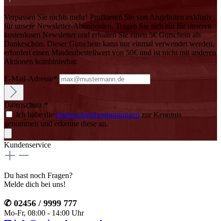
Verpassen Sie nichts mehr! Profitieren Sie von Angeboten exklusiv
für unsere Newsletter-Abonnenten. Tragen Sie sich ein für unseren
kostenlosen Newsletter und erhalten Sie einen 5€ Gutschein als
Dankeschön. Dieser Gutschein kann nur einmal verwendet werden,
erfordert einen Mindestbestellwert von 50€ und ist nicht mit anderen
Aktionen kombinierbar.
E-Mail-Adresse*
Datenschutz *
Ich habe die
Datenschutzbestimmungen
zur Kenntnis
genommen und erkenne diese an.
Kundenservice
Du hast noch Fragen?
Melde dich bei uns!
✆ 02456 / 9999 777
Mo-Fr, 08:00 - 14:00 Uhr