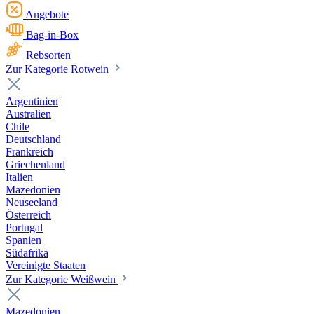
Angebote
Bag-in-Box
Rebsorten
Zur Kategorie Rotwein
Argentinien
Australien
Chile
Deutschland
Frankreich
Griechenland
Italien
Mazedonien
Neuseeland
Österreich
Portugal
Spanien
Südafrika
Vereinigte Staaten
Zur Kategorie Weißwein
Mazedonien