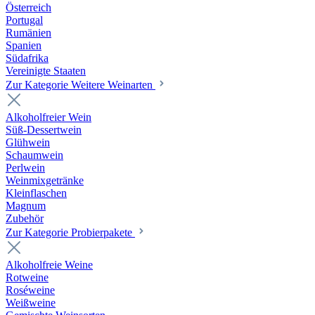
Österreich
Portugal
Rumänien
Spanien
Südafrika
Vereinigte Staaten
Zur Kategorie Weitere Weinarten
Alkoholfreier Wein
Süß-Dessertwein
Glühwein
Schaumwein
Perlwein
Weinmixgetränke
Kleinflaschen
Magnum
Zubehör
Zur Kategorie Probierpakete
Alkoholfreie Weine
Rotweine
Roséweine
Weißweine