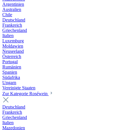
Argentinien
Australien
Chile
Deutschland
Frankreich
Griechenland
Italien
Luxemburg
Moldawien
Neuseeland
Österreich
Portugal
Rumänien
Spanien
Südafrika
Ungarn
Vereinigte Staaten
Zur Kategorie Roséwein
Deutschland
Frankreich
Griechenland
Italien
Mazedonien