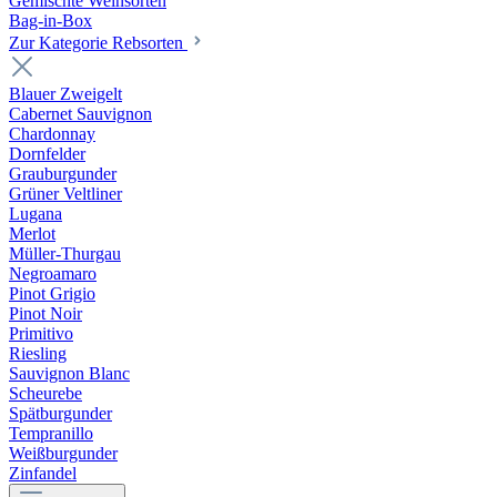
Gemischte Weinsorten
Bag-in-Box
Zur Kategorie Rebsorten
Blauer Zweigelt
Cabernet Sauvignon
Chardonnay
Dornfelder
Grauburgunder
Grüner Veltliner
Lugana
Merlot
Müller-Thurgau
Negroamaro
Pinot Grigio
Pinot Noir
Primitivo
Riesling
Sauvignon Blanc
Scheurebe
Spätburgunder
Tempranillo
Weißburgunder
Zinfandel