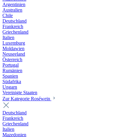
Argentinien
Australien
Chile
Deutschland
Frankreich
Griechenland
Italien
Luxemburg
Moldawien
Neuseeland
Österreich
Portugal
Rumänien
Spanien
Südafrika
Ungarn
Vereinigte Staaten
Zur Kategorie Roséwein
Deutschland
Frankreich
Griechenland
Italien
Mazedonien