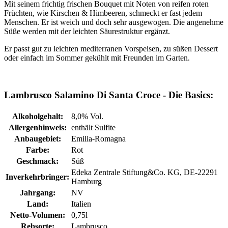
Mit seinem frichtig frischen Bouquet mit Noten von reifen roten
Früchten, wie Kirschen & Himbeeren, schmeckt er fast jedem
Menschen. Er ist weich und doch sehr ausgewogen. Die angenehme
Süße werden mit der leichten Säurestruktur ergänzt.
Er passt gut zu leichten mediterranen Vorspeisen, zu süßen Dessert
oder einfach im Sommer gekühlt mit Freunden im Garten.
Lambrusco Salamino Di Santa Croce - Die Basics:
Alkoholgehalt:
8,0% Vol.
Allergenhinweis:
enthält Sulfite
Anbaugebiet:
Emilia-Romagna
Farbe:
Rot
Geschmack:
Süß
Edeka Zentrale Stiftung&Co. KG, DE-22291
Inverkehrbringer:
Hamburg
Jahrgang:
NV
Land:
Italien
Netto-Volumen:
0,75l
Rebsorte:
Lambrusco