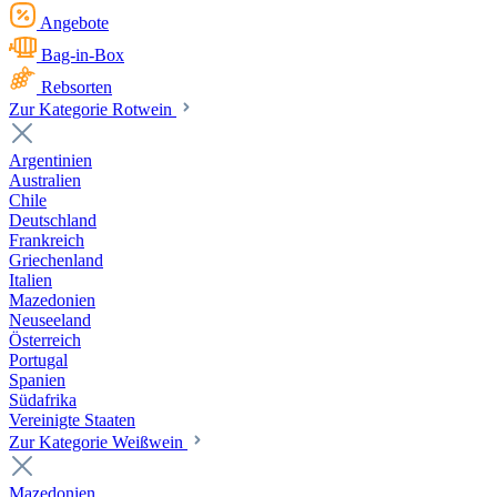
Angebote
Bag-in-Box
Rebsorten
Zur Kategorie Rotwein
Argentinien
Australien
Chile
Deutschland
Frankreich
Griechenland
Italien
Mazedonien
Neuseeland
Österreich
Portugal
Spanien
Südafrika
Vereinigte Staaten
Zur Kategorie Weißwein
Mazedonien