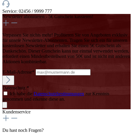
Service: 02456 / 9999 777
Newsletter abonnieren - 5€ Gutschein kassieren!
Verpassen Sie nichts mehr! Profitieren Sie von Angeboten exklusiv
für unsere Newsletter-Abonnenten. Tragen Sie sich ein für unseren
kostenlosen Newsletter und erhalten Sie einen 5€ Gutschein als
Dankeschön. Dieser Gutschein kann nur einmal verwendet werden,
erfordert einen Mindestbestellwert von 50€ und ist nicht mit anderen
Aktionen kombinierbar.
E-Mail-Adresse*
Datenschutz *
Ich habe die
Datenschutzbestimmungen
zur Kenntnis
genommen und erkenne diese an.
Kundenservice
Du hast noch Fragen?