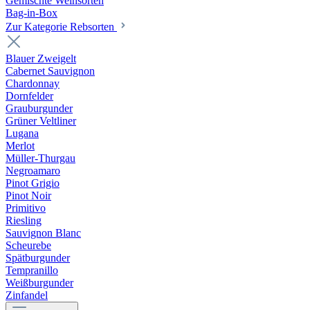
Gemischte Weinsorten
Bag-in-Box
Zur Kategorie Rebsorten
Blauer Zweigelt
Cabernet Sauvignon
Chardonnay
Dornfelder
Grauburgunder
Grüner Veltliner
Lugana
Merlot
Müller-Thurgau
Negroamaro
Pinot Grigio
Pinot Noir
Primitivo
Riesling
Sauvignon Blanc
Scheurebe
Spätburgunder
Tempranillo
Weißburgunder
Zinfandel