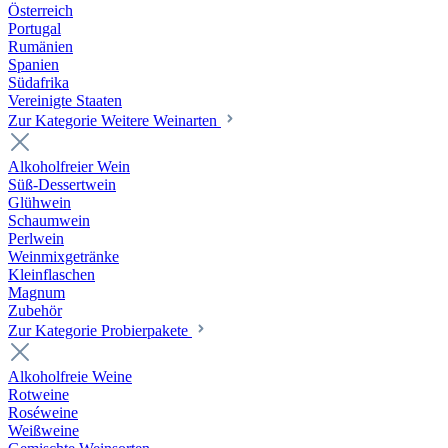
Österreich
Portugal
Rumänien
Spanien
Südafrika
Vereinigte Staaten
Zur Kategorie Weitere Weinarten
Alkoholfreier Wein
Süß-Dessertwein
Glühwein
Schaumwein
Perlwein
Weinmixgetränke
Kleinflaschen
Magnum
Zubehör
Zur Kategorie Probierpakete
Alkoholfreie Weine
Rotweine
Roséweine
Weißweine