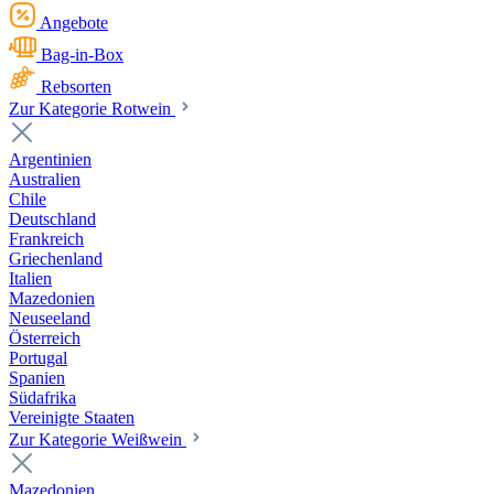
Angebote
Bag-in-Box
Rebsorten
Zur Kategorie Rotwein
Argentinien
Australien
Chile
Deutschland
Frankreich
Griechenland
Italien
Mazedonien
Neuseeland
Österreich
Portugal
Spanien
Südafrika
Vereinigte Staaten
Zur Kategorie Weißwein
Mazedonien