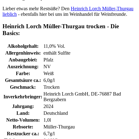
Lieber etwas mehr Restsüße? Den
Heinrich Lorch Müller-Thurgau
lieblich
- ebenfalls hier bei uns im Weinhandel für Weinfreunde.
Heinrich Lorch Müller-Thurgau trocken - Die
Basics:
Alkoholgehalt:
11,0% Vol.
Allergenhinweis:
enthält Sulfite
Anbaugebiet:
Pfalz
Auszeichnung:
NV
Farbe:
Weiß
Gesamtsäure ca.:
6,0g/l
Geschmack:
Trocken
Heinrich Lorch GmbH, DE-76887 Bad
Inverkehrbringer:
Bergzabern
Jahrgang:
2024
Land:
Deutschland
Netto-Volumen:
1,0l
Rebsorte:
Müller-Thurgau
Restzucker ca.:
6,7g/l