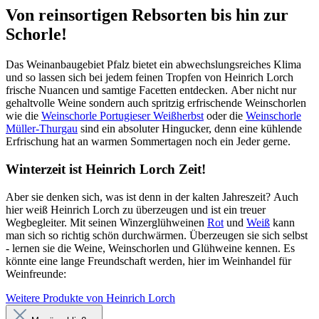
Von reinsortigen Rebsorten bis hin zur
Schorle!
Das Weinanbaugebiet Pfalz bietet ein abwechslungsreiches Klima
und so lassen sich bei jedem feinen Tropfen von Heinrich Lorch
frische Nuancen und samtige Facetten entdecken. Aber nicht nur
gehaltvolle Weine sondern auch spritzig erfrischende Weinschorlen
wie die
Weinschorle Portugieser Weißherbst
oder die
Weinschorle
Müller-Thurgau
sind ein absoluter Hingucker, denn eine kühlende
Erfrischung hat an warmen Sommertagen noch ein Jeder gerne.
Winterzeit ist Heinrich Lorch Zeit!
Aber sie denken sich, was ist denn in der kalten Jahreszeit? Auch
hier weiß Heinrich Lorch zu überzeugen und ist ein treuer
Wegbegleiter. Mit seinen Winzerglühweinen
Rot
und
Weiß
kann
man sich so richtig schön durchwärmen. Überzeugen sie sich selbst
- lernen sie die Weine, Weinschorlen und Glühweine kennen. Es
könnte eine lange Freundschaft werden, hier im Weinhandel für
Weinfreunde:
Weitere Produkte von Heinrich Lorch