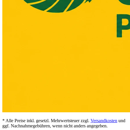
* Alle Preise inkl. gesetzl. Mehrwertsteuer zzgl.
Versandkosten
und
ggf. Nachnahmegebühren, wenn nicht anders angegeben.