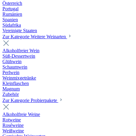
Österreich
Portugal
Rumänien
Spanien
Südafrika
Vereinigte Staaten
Zur Kategorie Weitere Weinarten
Alkoholfreier Wein
Süß-Dessertwein
Glühwein
Schaumwein
Perlwein
Weinmixgetränke
Kleinflaschen
Magnum
Zubehör
Zur Kategorie Probierpakete
Alkoholfreie Weine
Rotweine
Roséweine
Weißweine