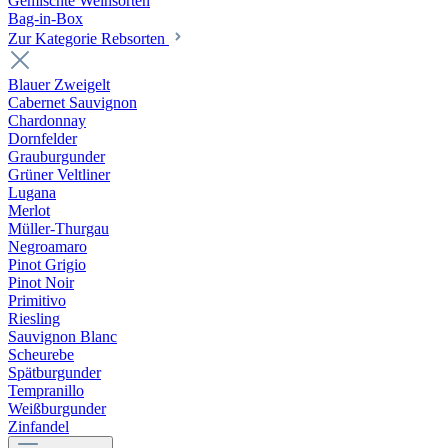
Gemischte Weinsorten
Bag-in-Box
Zur Kategorie Rebsorten
Blauer Zweigelt
Cabernet Sauvignon
Chardonnay
Dornfelder
Grauburgunder
Grüner Veltliner
Lugana
Merlot
Müller-Thurgau
Negroamaro
Pinot Grigio
Pinot Noir
Primitivo
Riesling
Sauvignon Blanc
Scheurebe
Spätburgunder
Tempranillo
Weißburgunder
Zinfandel