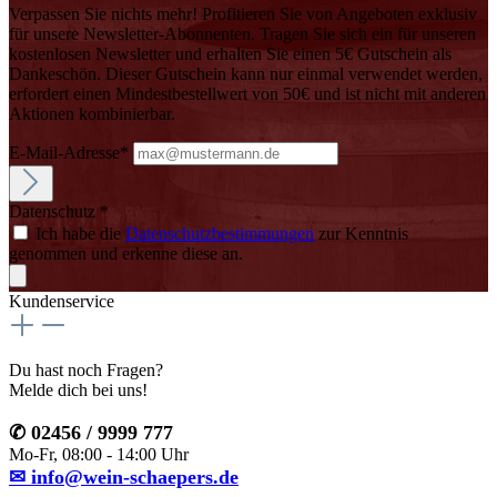
Verpassen Sie nichts mehr! Profitieren Sie von Angeboten exklusiv
für unsere Newsletter-Abonnenten. Tragen Sie sich ein für unseren
kostenlosen Newsletter und erhalten Sie einen 5€ Gutschein als
Dankeschön. Dieser Gutschein kann nur einmal verwendet werden,
erfordert einen Mindestbestellwert von 50€ und ist nicht mit anderen
Aktionen kombinierbar.
E-Mail-Adresse*
Datenschutz *
Ich habe die
Datenschutzbestimmungen
zur Kenntnis
genommen und erkenne diese an.
Kundenservice
Du hast noch Fragen?
Melde dich bei uns!
✆ 02456 / 9999 777
Mo-Fr, 08:00 - 14:00 Uhr
✉ info@wein-schaepers.de