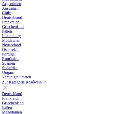
Argentinien
Australien
Chile
Deutschland
Frankreich
Griechenland
Italien
Luxemburg
Moldawien
Neuseeland
Österreich
Portugal
Rumänien
Spanien
Südafrika
Ungarn
Vereinigte Staaten
Zur Kategorie Roséwein
Deutschland
Frankreich
Griechenland
Italien
Mazedonien