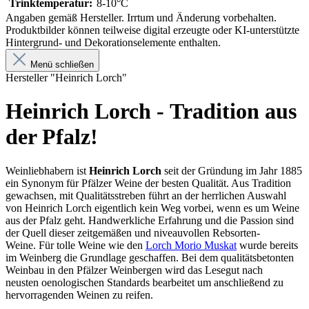
Trinktemperatur:
8-10°C
Angaben gemäß Hersteller. Irrtum und Änderung vorbehalten.
Produktbilder können teilweise digital erzeugte oder KI-unterstützte
Hintergrund- und Dekorationselemente enthalten.
Menü schließen
Hersteller "Heinrich Lorch"
Heinrich Lorch - Tradition aus
der Pfalz!
Weinliebhabern ist
Heinrich Lorch
seit der Gründung im Jahr 1885
ein Synonym für Pfälzer Weine der besten Qualität. Aus Tradition
gewachsen, mit Qualitätsstreben führt an der herrlichen Auswahl
von Heinrich Lorch eigentlich kein Weg vorbei, wenn es um Weine
aus der Pfalz geht. Handwerkliche Erfahrung und die Passion sind
der Quell dieser zeitgemäßen und niveauvollen Rebsorten-
Weine. Für tolle Weine wie den
Lorch Morio Muskat
wurde bereits
im Weinberg die Grundlage geschaffen. Bei dem qualitätsbetonten
Weinbau in den Pfälzer Weinbergen wird das Lesegut nach
neusten oenologischen Standards bearbeitet um anschließend zu
hervorragenden Weinen zu reifen.