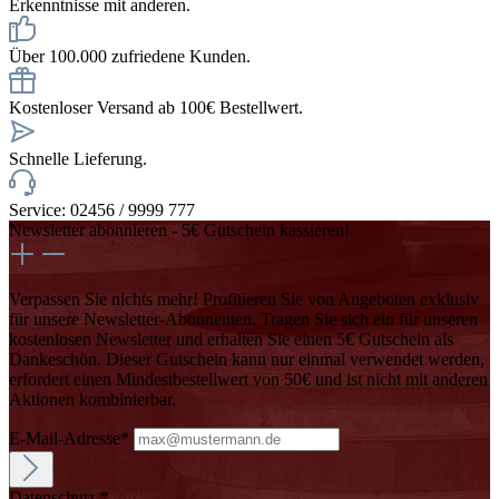
Erkenntnisse mit anderen.
Über 100.000 zufriedene Kunden.
Kostenloser Versand ab 100€ Bestellwert.
Schnelle Lieferung.
Service: 02456 / 9999 777
Newsletter abonnieren - 5€ Gutschein kassieren!
Verpassen Sie nichts mehr! Profitieren Sie von Angeboten exklusiv
für unsere Newsletter-Abonnenten. Tragen Sie sich ein für unseren
kostenlosen Newsletter und erhalten Sie einen 5€ Gutschein als
Dankeschön. Dieser Gutschein kann nur einmal verwendet werden,
erfordert einen Mindestbestellwert von 50€ und ist nicht mit anderen
Aktionen kombinierbar.
E-Mail-Adresse*
Datenschutz *