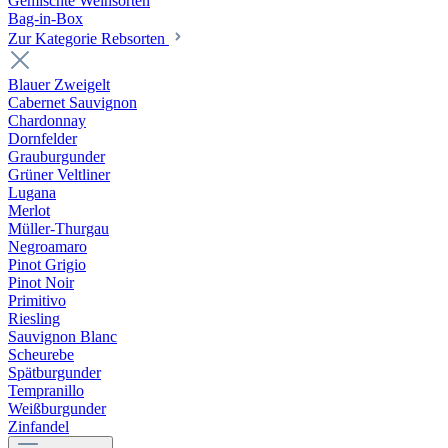
Gemischte Weinsorten
Bag-in-Box
Zur Kategorie Rebsorten
Blauer Zweigelt
Cabernet Sauvignon
Chardonnay
Dornfelder
Grauburgunder
Grüner Veltliner
Lugana
Merlot
Müller-Thurgau
Negroamaro
Pinot Grigio
Pinot Noir
Primitivo
Riesling
Sauvignon Blanc
Scheurebe
Spätburgunder
Tempranillo
Weißburgunder
Zinfandel