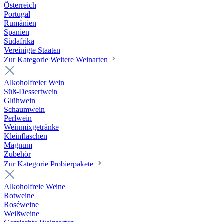
Österreich
Portugal
Rumänien
Spanien
Südafrika
Vereinigte Staaten
Zur Kategorie Weitere Weinarten
Alkoholfreier Wein
Süß-Dessertwein
Glühwein
Schaumwein
Perlwein
Weinmixgetränke
Kleinflaschen
Magnum
Zubehör
Zur Kategorie Probierpakete
Alkoholfreie Weine
Rotweine
Roséweine
Weißweine