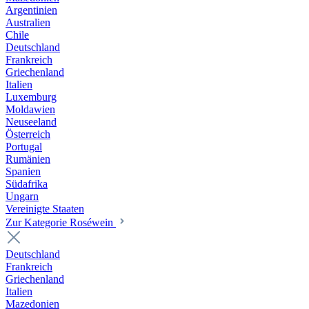
Argentinien
Australien
Chile
Deutschland
Frankreich
Griechenland
Italien
Luxemburg
Moldawien
Neuseeland
Österreich
Portugal
Rumänien
Spanien
Südafrika
Ungarn
Vereinigte Staaten
Zur Kategorie Roséwein
Deutschland
Frankreich
Griechenland
Italien
Mazedonien