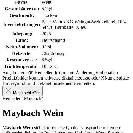
Farbe:
Weiß
Gesamtsäure ca.:
5,7g/l
Geschmack:
Trocken
Peter Mertes KG Weingut-Weinkellerei, DE-
Inverkehrbringer:
54470 Bernkastel-Kues
Jahrgang:
2025
Land:
Deutschland
Netto-Volumen:
0,75l
Rebsorte:
Chardonnay
Restzucker ca.:
6,5g/l
Trinktemperatur:
10-12°C
Angaben gemäß Hersteller. Irrtum und Änderung vorbehalten.
Produktbilder können teilweise digital erzeugte oder KI-unterstützte
Hintergrund- und Dekorationselemente enthalten.
Menü schließen
Hersteller "Maybach"
Maybach Wein
Maybach Wein
steht für höchste Qualitätsansprüche mit einem
außerordentlich guten Preis-Leistungs-Verhältnis. Wenn Sie eine