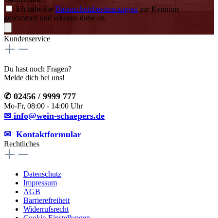
Ich habe die
Datenschutzbestimmungen
zur Kenntnis
genommen und erkenne diese an.
Kundenservice
Du hast noch Fragen?
Melde dich bei uns!
✆ 02456 / 9999 777
Mo-Fr, 08:00 - 14:00 Uhr
✉ info@wein-schaepers.de
✉︎ Kontaktformular
Rechtliches
Datenschutz
Impressum
AGB
Barrierefreiheit
Widerrufsrecht
Cookie-Einstellungen