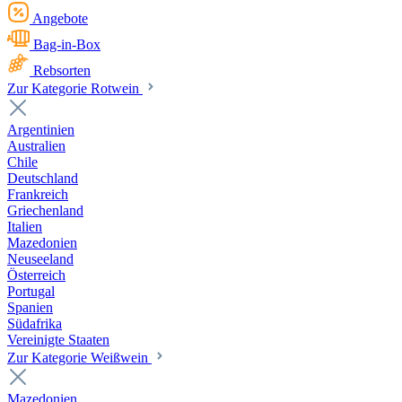
Angebote
Bag-in-Box
Rebsorten
Zur Kategorie Rotwein
Argentinien
Australien
Chile
Deutschland
Frankreich
Griechenland
Italien
Mazedonien
Neuseeland
Österreich
Portugal
Spanien
Südafrika
Vereinigte Staaten
Zur Kategorie Weißwein
Mazedonien