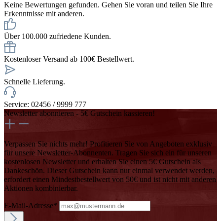
Keine Bewertungen gefunden. Gehen Sie voran und teilen Sie Ihre
Erkenntnisse mit anderen.
Über 100.000 zufriedene Kunden.
Kostenloser Versand ab 100€ Bestellwert.
Schnelle Lieferung.
Service: 02456 / 9999 777
Newsletter abonnieren - 5€ Gutschein kassieren!
Verpassen Sie nichts mehr! Profitieren Sie von Angeboten exklusiv
für unsere Newsletter-Abonnenten. Tragen Sie sich ein für unseren
kostenlosen Newsletter und erhalten Sie einen 5€ Gutschein als
Dankeschön. Dieser Gutschein kann nur einmal verwendet werden,
erfordert einen Mindestbestellwert von 50€ und ist nicht mit anderen
Aktionen kombinierbar.
E-Mail-Adresse*