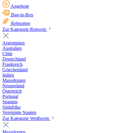
Angebote
Bag-in-Box
Rebsorten
Zur Kategorie Rotwein
Argentinien
Australien
Chile
Deutschland
Frankreich
Griechenland
Italien
Mazedonien
Neuseeland
Österreich
Portugal
Spanien
Südafrika
Vereinigte Staaten
Zur Kategorie Weißwein
Mazedonien