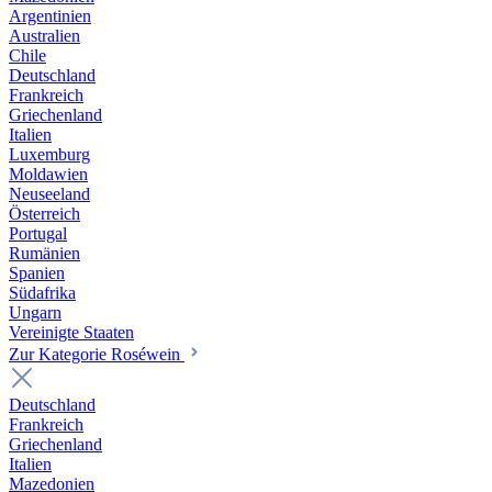
Argentinien
Australien
Chile
Deutschland
Frankreich
Griechenland
Italien
Luxemburg
Moldawien
Neuseeland
Österreich
Portugal
Rumänien
Spanien
Südafrika
Ungarn
Vereinigte Staaten
Zur Kategorie Roséwein
Deutschland
Frankreich
Griechenland
Italien
Mazedonien