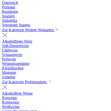
Österreich
Portugal
Rumänien
Spanien
Südafrika
Vereinigte Staaten
Zur Kategorie Weitere Weinarten
Alkoholfreier Wein
Süß-Dessertwein
Glühwein
Schaumwein
Perlwein
Weinmixgetränke
Kleinflaschen
Magnum
Zubehör
Zur Kategorie Probierpakete
Alkoholfreie Weine
Rotweine
Roséweine
Weißweine