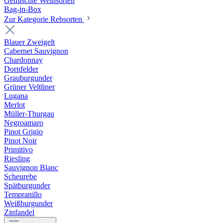
Gemischte Weinsorten
Bag-in-Box
Zur Kategorie Rebsorten
Blauer Zweigelt
Cabernet Sauvignon
Chardonnay
Dornfelder
Grauburgunder
Grüner Veltliner
Lugana
Merlot
Müller-Thurgau
Negroamaro
Pinot Grigio
Pinot Noir
Primitivo
Riesling
Sauvignon Blanc
Scheurebe
Spätburgunder
Tempranillo
Weißburgunder
Zinfandel