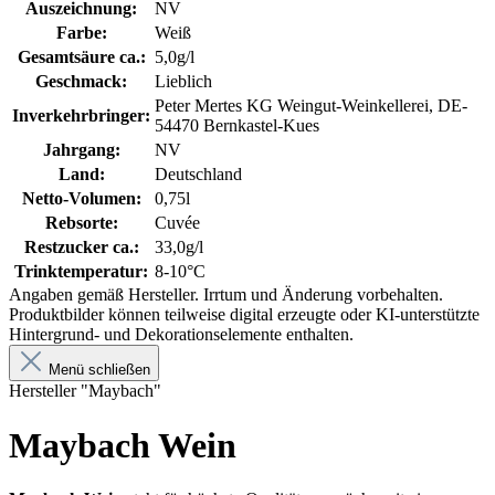
Auszeichnung:
NV
Farbe:
Weiß
Gesamtsäure ca.:
5,0g/l
Geschmack:
Lieblich
Peter Mertes KG Weingut-Weinkellerei, DE-
Inverkehrbringer:
54470 Bernkastel-Kues
Jahrgang:
NV
Land:
Deutschland
Netto-Volumen:
0,75l
Rebsorte:
Cuvée
Restzucker ca.:
33,0g/l
Trinktemperatur:
8-10°C
Angaben gemäß Hersteller. Irrtum und Änderung vorbehalten.
Produktbilder können teilweise digital erzeugte oder KI-unterstützte
Hintergrund- und Dekorationselemente enthalten.
Menü schließen
Hersteller "Maybach"
Maybach Wein