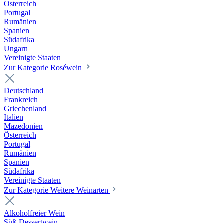
Österreich
Portugal
Rumänien
Spanien
Südafrika
Ungarn
Vereinigte Staaten
Zur Kategorie Roséwein
Deutschland
Frankreich
Griechenland
Italien
Mazedonien
Österreich
Portugal
Rumänien
Spanien
Südafrika
Vereinigte Staaten
Zur Kategorie Weitere Weinarten
Alkoholfreier Wein
Süß-Dessertwein