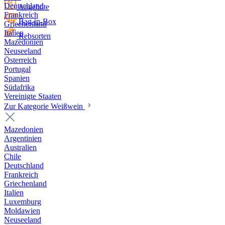
Deutschland
Angebote
Frankreich
Bag-in-Box
Griechenland
Italien
Rebsorten
Mazedonien
Neuseeland
Österreich
Portugal
Spanien
Südafrika
Vereinigte Staaten
Zur Kategorie Weißwein
Mazedonien
Argentinien
Australien
Chile
Deutschland
Frankreich
Griechenland
Italien
Luxemburg
Moldawien
Neuseeland