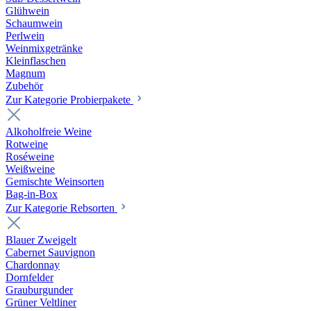
Glühwein
Schaumwein
Perlwein
Weinmixgetränke
Kleinflaschen
Magnum
Zubehör
Zur Kategorie Probierpakete
Alkoholfreie Weine
Rotweine
Roséweine
Weißweine
Gemischte Weinsorten
Bag-in-Box
Zur Kategorie Rebsorten
Blauer Zweigelt
Cabernet Sauvignon
Chardonnay
Dornfelder
Grauburgunder
Grüner Veltliner