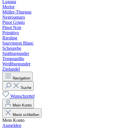
Lugana
Merlot
Müller-Thurgau
Negroamaro
Pinot Grigio
Pinot Noir
Primitivo
Riesling
Sauvignon Blanc
Scheurebe
Spätburgunder
Tempranillo
Weißburgunder
Zinfandel
Navigation
Suche
Wunschzettel
Mein Konto
Menü schließen
Mein Konto
Anmelden