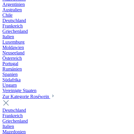
Argentinien
Australien
Chile
Deutschland
Frankreich
Griechenland
Italien
Luxemburg
Moldawien
Neuseeland
Österreich
Portugal
Rumänien
Spanien
Südafrika
Ungarn
Vereinigte Staaten
Zur Kategorie Roséwein
Deutschland
Frankreich
Griechenland
Italien
Mazedonien