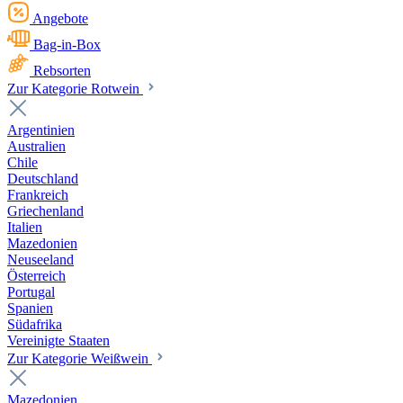
Angebote
Bag-in-Box
Rebsorten
Zur Kategorie Rotwein
Argentinien
Australien
Chile
Deutschland
Frankreich
Griechenland
Italien
Mazedonien
Neuseeland
Österreich
Portugal
Spanien
Südafrika
Vereinigte Staaten
Zur Kategorie Weißwein
Mazedonien