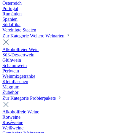
Österreich
Portugal
Rumänien
Spanien
Südafrika
Vereinigte Staaten
Zur Kategorie Weitere Weinarten
Alkoholfreier Wein
Süß-Dessertwein
Glühwein
Schaumwein
Perlwein
Weinmixgetränke
Kleinflaschen
Magnum
Zubehör
Zur Kategorie Probierpakete
Alkoholfreie Weine
Rotweine
Roséweine
Weißweine