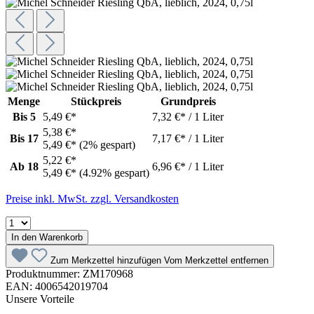
Menge
Stückpreis
Grundpreis
Bis
5
5,49 €*
7,32 €* / 1 Liter
5,38 €*
Bis
17
7,17 €* / 1 Liter
5,49 €*
(2% gespart)
5,22 €*
Ab
18
6,96 €* / 1 Liter
5,49 €*
(4.92% gespart)
Preise inkl. MwSt. zzgl. Versandkosten
In den Warenkorb
Zum Merkzettel hinzufügen
Vom Merkzettel entfernen
Produktnummer:
ZM170968
EAN:
4006542019704
Unsere Vorteile