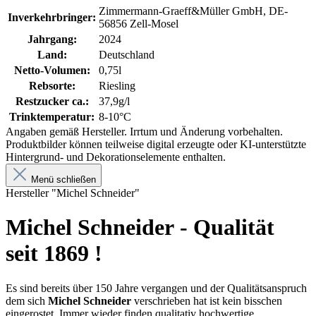
Zimmermann-Graeff&Müller GmbH, DE-
Inverkehrbringer:
56856 Zell-Mosel
Jahrgang:
2024
Land:
Deutschland
Netto-Volumen:
0,75l
Rebsorte:
Riesling
Restzucker ca.:
37,9g/l
Trinktemperatur:
8-10°C
Angaben gemäß Hersteller. Irrtum und Änderung vorbehalten.
Produktbilder können teilweise digital erzeugte oder KI-unterstützte
Hintergrund- und Dekorationselemente enthalten.
Menü schließen
Hersteller "Michel Schneider"
Michel Schneider - Qualität
seit 1869 !
Es sind bereits über 150 Jahre vergangen und der Qualitätsanspruch
dem sich
Michel Schneider
verschrieben hat ist kein bisschen
eingerostet. Immer wieder finden qualitativ hochwertige