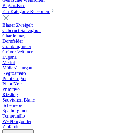
Gemischte Weinsorten
Bag-in-Box
Zur Kategorie Rebsorten
Blauer Zweigelt
Cabernet Sauvignon
Chardonnay
Dornfelder
Grauburgunder
Grüner Veltliner
Lugana
Merlot
Müller-Thurgau
Negroamaro
Pinot Grigio
Pinot Noir
Primitivo
Riesling
Sauvignon Blanc
Scheurebe
Spätburgunder
Tempranillo
Weißburgunder
Zinfandel