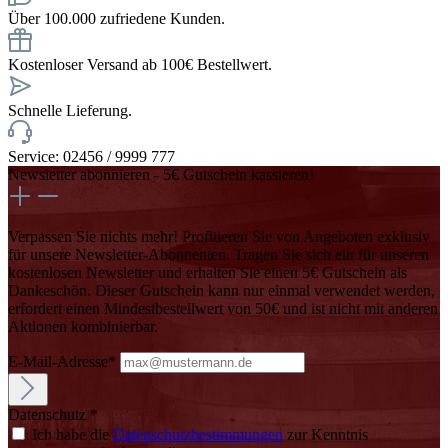
Über 100.000 zufriedene Kunden.
Kostenloser Versand ab 100€ Bestellwert.
Schnelle Lieferung.
Service: 02456 / 9999 777
Newsletter abonnieren - 5€ Gutschein kassieren!
Verpassen Sie nichts mehr! Profitieren Sie von Angeboten exklusiv
für unsere Newsletter-Abonnenten. Tragen Sie sich ein für unseren
kostenlosen Newsletter und erhalten Sie einen 5€ Gutschein als
Dankeschön. Dieser Gutschein kann nur einmal verwendet werden,
erfordert einen Mindestbestellwert von 50€ und ist nicht mit anderen
Aktionen kombinierbar.
E-Mail-Adresse*
Datenschutz *
Ich habe die
Datenschutzbestimmungen
zur Kenntnis