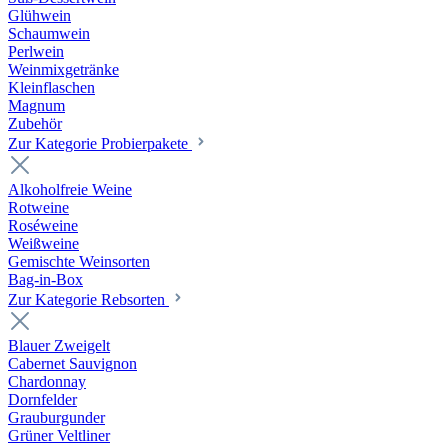
Glühwein
Schaumwein
Perlwein
Weinmixgetränke
Kleinflaschen
Magnum
Zubehör
Zur Kategorie Probierpakete
Alkoholfreie Weine
Rotweine
Roséweine
Weißweine
Gemischte Weinsorten
Bag-in-Box
Zur Kategorie Rebsorten
Blauer Zweigelt
Cabernet Sauvignon
Chardonnay
Dornfelder
Grauburgunder
Grüner Veltliner