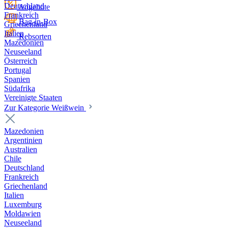
Deutschland
Angebote
Frankreich
Bag-in-Box
Griechenland
Italien
Rebsorten
Mazedonien
Neuseeland
Österreich
Portugal
Spanien
Südafrika
Vereinigte Staaten
Zur Kategorie Weißwein
Mazedonien
Argentinien
Australien
Chile
Deutschland
Frankreich
Griechenland
Italien
Luxemburg
Moldawien
Neuseeland