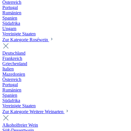
Österreich
Portugal
Rumänien
Spanien
Südafrika
Ungarn
Vereinigte Staaten
Zur Kategorie Roséwein
Deutschland
Frankreich
Griechenland
Italien
Mazedonien
Österreich
Portugal
Rumänien
Spanien
Südafrika
Vereinigte Staaten
Zur Kategorie Weitere Weinarten
Alkoholfreier Wein
Süß-Dessertwein