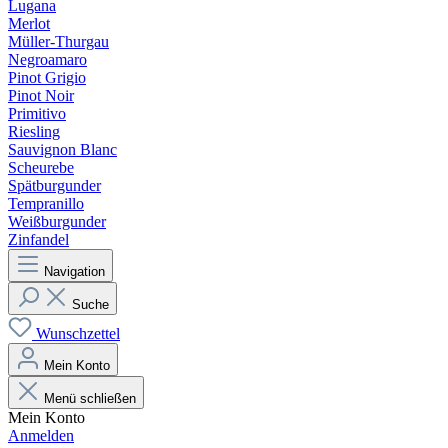
Lugana
Merlot
Müller-Thurgau
Negroamaro
Pinot Grigio
Pinot Noir
Primitivo
Riesling
Sauvignon Blanc
Scheurebe
Spätburgunder
Tempranillo
Weißburgunder
Zinfandel
Navigation
Suche
Wunschzettel
Mein Konto
Menü schließen
Mein Konto
Anmelden