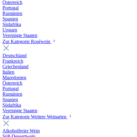
Österreich
Portugal
Rumänien
Spanien
Südafrika
Ungarn
Vereinigte Staaten
Zur Kategorie Roséwein
Deutschland
Frankreich
Griechenland
Italien
Mazedonien
Österreich
Portugal
Rumänien
Spanien
Südafrika
Vereinigte Staaten
Zur Kategorie Weitere Weinarten
Alkoholfreier Wein
Süß-Dessertwein