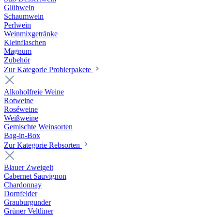
Glühwein
Schaumwein
Perlwein
Weinmixgetränke
Kleinflaschen
Magnum
Zubehör
Zur Kategorie Probierpakete
Alkoholfreie Weine
Rotweine
Roséweine
Weißweine
Gemischte Weinsorten
Bag-in-Box
Zur Kategorie Rebsorten
Blauer Zweigelt
Cabernet Sauvignon
Chardonnay
Dornfelder
Grauburgunder
Grüner Veltliner