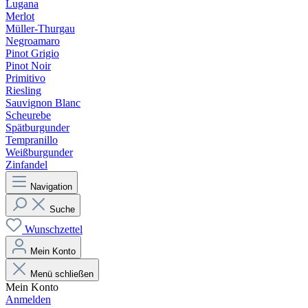
Lugana
Merlot
Müller-Thurgau
Negroamaro
Pinot Grigio
Pinot Noir
Primitivo
Riesling
Sauvignon Blanc
Scheurebe
Spätburgunder
Tempranillo
Weißburgunder
Zinfandel
Navigation
Suche
Wunschzettel
Mein Konto
Menü schließen
Mein Konto
Anmelden