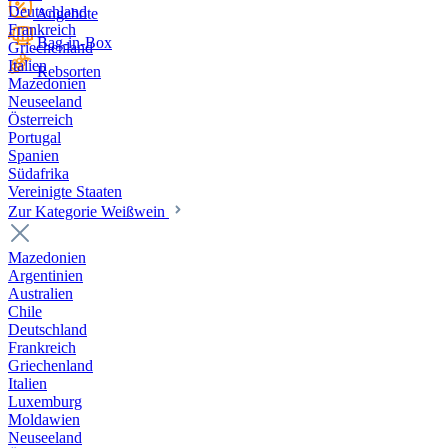
Deutschland
Angebote
Frankreich
Bag-in-Box
Griechenland
Italien
Rebsorten
Mazedonien
Neuseeland
Österreich
Portugal
Spanien
Südafrika
Vereinigte Staaten
Zur Kategorie Weißwein
Mazedonien
Argentinien
Australien
Chile
Deutschland
Frankreich
Griechenland
Italien
Luxemburg
Moldawien
Neuseeland