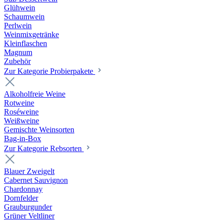
Glühwein
Schaumwein
Perlwein
Weinmixgetränke
Kleinflaschen
Magnum
Zubehör
Zur Kategorie Probierpakete
Alkoholfreie Weine
Rotweine
Roséweine
Weißweine
Gemischte Weinsorten
Bag-in-Box
Zur Kategorie Rebsorten
Blauer Zweigelt
Cabernet Sauvignon
Chardonnay
Dornfelder
Grauburgunder
Grüner Veltliner