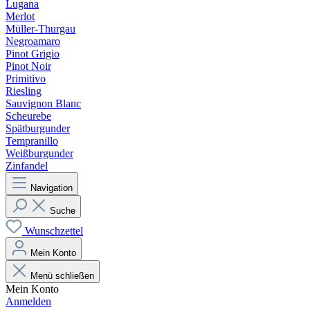
Lugana
Merlot
Müller-Thurgau
Negroamaro
Pinot Grigio
Pinot Noir
Primitivo
Riesling
Sauvignon Blanc
Scheurebe
Spätburgunder
Tempranillo
Weißburgunder
Zinfandel
Navigation
Suche
Wunschzettel
Mein Konto
Menü schließen
Mein Konto
Anmelden