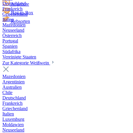
Deutschland
Angebote
Frankreich
Bag-in-Box
Griechenland
Italien
Rebsorten
Mazedonien
Neuseeland
Österreich
Portugal
Spanien
Südafrika
Vereinigte Staaten
Zur Kategorie Weißwein
Mazedonien
Argentinien
Australien
Chile
Deutschland
Frankreich
Griechenland
Italien
Luxemburg
Moldawien
Neuseeland