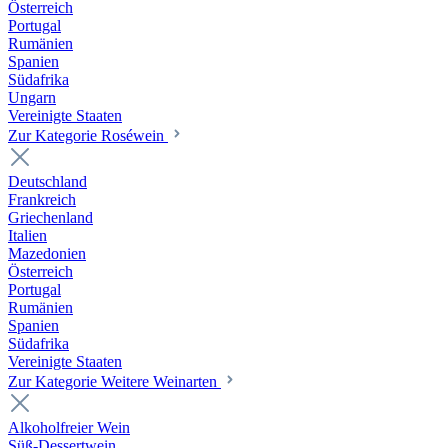
Österreich
Portugal
Rumänien
Spanien
Südafrika
Ungarn
Vereinigte Staaten
Zur Kategorie Roséwein
Deutschland
Frankreich
Griechenland
Italien
Mazedonien
Österreich
Portugal
Rumänien
Spanien
Südafrika
Vereinigte Staaten
Zur Kategorie Weitere Weinarten
Alkoholfreier Wein
Süß-Dessertwein