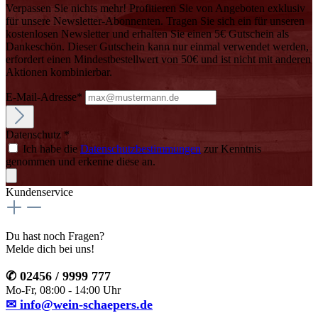
Verpassen Sie nichts mehr! Profitieren Sie von Angeboten exklusiv
für unsere Newsletter-Abonnenten. Tragen Sie sich ein für unseren
kostenlosen Newsletter und erhalten Sie einen 5€ Gutschein als
Dankeschön. Dieser Gutschein kann nur einmal verwendet werden,
erfordert einen Mindestbestellwert von 50€ und ist nicht mit anderen
Aktionen kombinierbar.
E-Mail-Adresse*
Datenschutz *
Ich habe die
Datenschutzbestimmungen
zur Kenntnis
genommen und erkenne diese an.
Kundenservice
Du hast noch Fragen?
Melde dich bei uns!
✆ 02456 / 9999 777
Mo-Fr, 08:00 - 14:00 Uhr
✉ info@wein-schaepers.de