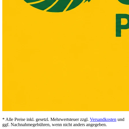
* Alle Preise inkl. gesetzl. Mehrwertsteuer zzgl.
Versandkosten
und
ggf. Nachnahmegebühren, wenn nicht anders angegeben.