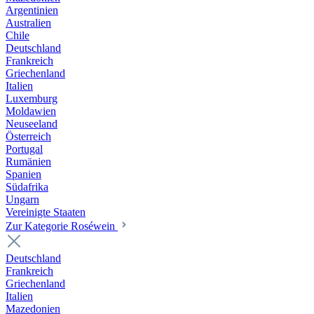
Argentinien
Australien
Chile
Deutschland
Frankreich
Griechenland
Italien
Luxemburg
Moldawien
Neuseeland
Österreich
Portugal
Rumänien
Spanien
Südafrika
Ungarn
Vereinigte Staaten
Zur Kategorie Roséwein
Deutschland
Frankreich
Griechenland
Italien
Mazedonien