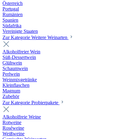
Österreich
Portugal
Rumänien
Spanien
Südafrika
Vereinigte Staaten
Zur Kategorie Weitere Weinarten
Alkoholfreier Wein
Süß-Dessertwein
Glühwein
Schaumwein
Perlwein
Weinmixgetränke
Kleinflaschen
Magnum
Zubehör
Zur Kategorie Probierpakete
Alkoholfreie Weine
Rotweine
Roséweine
Weißweine