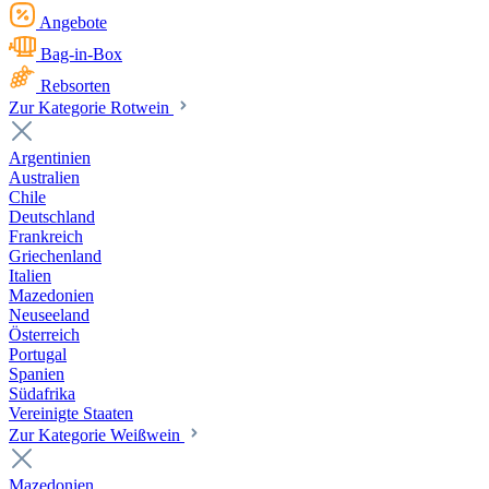
Angebote
Bag-in-Box
Rebsorten
Zur Kategorie Rotwein
Argentinien
Australien
Chile
Deutschland
Frankreich
Griechenland
Italien
Mazedonien
Neuseeland
Österreich
Portugal
Spanien
Südafrika
Vereinigte Staaten
Zur Kategorie Weißwein
Mazedonien