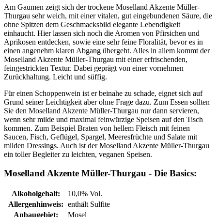
Am Gaumen zeigt sich der trockene Moselland Akzente Müller-
Thurgau sehr weich, mit einer vitalen, gut eingebundenen Säure, die
ohne Spitzen dem Geschmacksbild elegante Lebendigkeit
einhaucht. Hier lassen sich noch die Aromen von Pfirsichen und
Aprikosen entdecken, sowie eine sehr feine Floralität, bevor es in
einen angenehm klaren Abgang übergeht. Alles in allem kommt der
Moselland Akzente Müller-Thurgau mit einer erfrischenden,
feingestrickten Textur. Dabei geprägt von einer vornehmen
Zurückhaltung. Leicht und süffig.
Für einen Schoppenwein ist er beinahe zu schade, eignet sich auf
Grund seiner Leichtigkeit aber ohne Frage dazu. Zum Essen sollten
Sie den Moselland Akzente Müller-Thurgau nur dann servieren,
wenn sehr milde und maximal feinwürzige Speisen auf den Tisch
kommen. Zum Beispiel Braten von hellem Fleisch mit feinen
Saucen, Fisch, Geflügel, Spargel, Meeresfrüchte und Salate mit
milden Dressings. Auch ist der Moselland Akzente Müller-Thurgau
ein toller Begleiter zu leichten, veganen Speisen.
Moselland Akzente Müller-Thurgau - Die Basics:
Alkoholgehalt:
10,0% Vol.
Allergenhinweis:
enthält Sulfite
Anbaugebiet:
Mosel