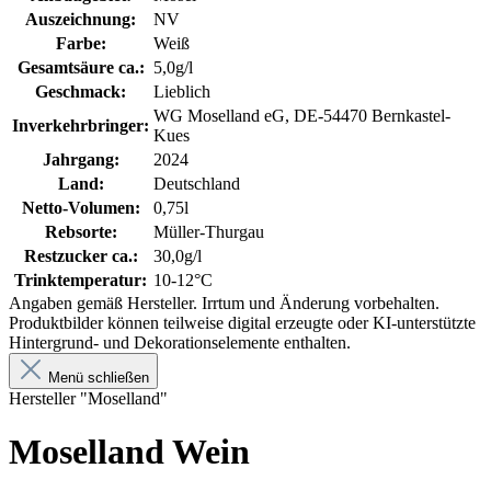
Auszeichnung:
NV
Farbe:
Weiß
Gesamtsäure ca.:
5,0g/l
Geschmack:
Lieblich
WG Moselland eG, DE-54470 Bernkastel-
Inverkehrbringer:
Kues
Jahrgang:
2024
Land:
Deutschland
Netto-Volumen:
0,75l
Rebsorte:
Müller-Thurgau
Restzucker ca.:
30,0g/l
Trinktemperatur:
10-12°C
Angaben gemäß Hersteller. Irrtum und Änderung vorbehalten.
Produktbilder können teilweise digital erzeugte oder KI-unterstützte
Hintergrund- und Dekorationselemente enthalten.
Menü schließen
Hersteller "Moselland"
Moselland Wein