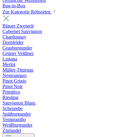
Gemischte Weinsorten
Bag-in-Box
Zur Kategorie Rebsorten
Blauer Zweigelt
Cabernet Sauvignon
Chardonnay
Dornfelder
Grauburgunder
Grüner Veltliner
Lugana
Merlot
Müller-Thurgau
Negroamaro
Pinot Grigio
Pinot Noir
Primitivo
Riesling
Sauvignon Blanc
Scheurebe
Spätburgunder
Tempranillo
Weißburgunder
Zinfandel