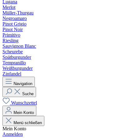
Lugana
Merlot
Müller-Thurgau
Negroamaro
Pinot Grigio
Pinot Noir
Primitivo
Riesling
Sauvignon Blanc
Scheurebe
Spätburgunder
Tempranillo
Weißburgunder
Zinfandel
Navigation
Suche
Wunschzettel
Mein Konto
Menü schließen
Mein Konto
Anmelden