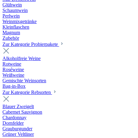
Glühwein
Schaumwein
Perlwein
Weinmixgetränke
Kleinflaschen
Magnum
Zubehör
Zur Kategorie Probierpakete
Alkoholfreie Weine
Rotweine
Roséweine
Weißweine
Gemischte Weinsorten
Bag-in-Box
Zur Kategorie Rebsorten
Blauer Zweigelt
Cabernet Sauvignon
Chardonnay
Dornfelder
Grauburgunder
Grüner Veltliner