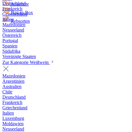
Deutschland
Angebote
Frankreich
Bag-in-Box
Griechenland
Italien
Rebsorten
Mazedonien
Neuseeland
Österreich
Portugal
Spanien
Südafrika
Vereinigte Staaten
Zur Kategorie Weißwein
Mazedonien
Argentinien
Australien
Chile
Deutschland
Frankreich
Griechenland
Italien
Luxemburg
Moldawien
Neuseeland