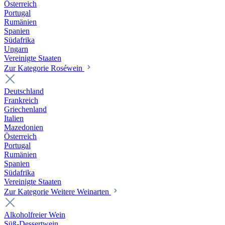
Österreich
Portugal
Rumänien
Spanien
Südafrika
Ungarn
Vereinigte Staaten
Zur Kategorie Roséwein
Deutschland
Frankreich
Griechenland
Italien
Mazedonien
Österreich
Portugal
Rumänien
Spanien
Südafrika
Vereinigte Staaten
Zur Kategorie Weitere Weinarten
Alkoholfreier Wein
Süß-Dessertwein