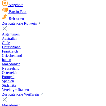
Angebote
Bag-in-Box
Rebsorten
Zur Kategorie Rotwein
Argentinien
Australien
Chile
Deutschland
Frankreich
Griechenland
Italien
Mazedonien
Neuseeland
Österreich
Portugal
Spanien
Südafrika
Vereinigte Staaten
Zur Kategorie Weißwein
Mazedonien