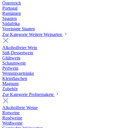
Österreich
Portugal
Rumänien
Spanien
Südafrika
Vereinigte Staaten
Zur Kategorie Weitere Weinarten
Alkoholfreier Wein
Süß-Dessertwein
Glühwein
Schaumwein
Perlwein
Weinmixgetränke
Kleinflaschen
Magnum
Zubehör
Zur Kategorie Probierpakete
Alkoholfreie Weine
Rotweine
Roséweine
Weißweine