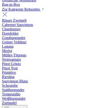
Gemischte Weinsorten
Bag-in-Box
Zur Kategorie Rebsorten
Blauer Zweigelt
Cabernet Sauvignon
Chardonnay
Dornfelder
Grauburgunder
Grüner Veltliner
Lugana
Merlot
Müller-Thurgau
Negroamaro
Pinot Grigio
Pinot Noir
Primitivo
Riesling
Sauvignon Blanc
Scheurebe
Spätburgunder
Tempranillo
Weißburgunder
Zinfandel