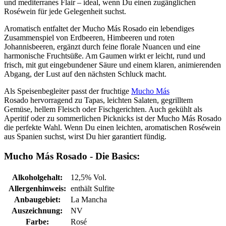
und mediterranes Flair – ideal, wenn Du einen zugänglichen
Roséwein für jede Gelegenheit suchst.
Aromatisch entfaltet der Mucho Más Rosado ein lebendiges
Zusammenspiel von Erdbeeren, Himbeeren und roten
Johannisbeeren, ergänzt durch feine florale Nuancen und eine
harmonische Fruchtsüße. Am Gaumen wirkt er leicht, rund und
frisch, mit gut eingebundener Säure und einem klaren, animierenden
Abgang, der Lust auf den nächsten Schluck macht.
Als Speisenbegleiter passt der fruchtige
Mucho Más
Rosado hervorragend zu Tapas, leichten Salaten, gegrilltem
Gemüse, hellem Fleisch oder Fischgerichten. Auch gekühlt als
Aperitif oder zu sommerlichen Picknicks ist der Mucho Más Rosado
die perfekte Wahl. Wenn Du einen leichten, aromatischen Roséwein
aus Spanien suchst, wirst Du hier garantiert fündig.
Mucho Más Rosado - Die Basics:
Alkoholgehalt:
12,5% Vol.
Allergenhinweis:
enthält Sulfite
Anbaugebiet:
La Mancha
Auszeichnung:
NV
Farbe:
Rosé