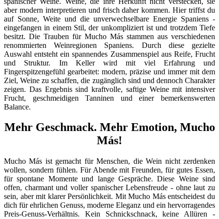
spanischer Weine. Weine, die ihre Herkunft nicht verstecken, sie
aber modern interpretieren und frisch daher kommen. Hier triffst du
auf Sonne, Weite und die unverwechselbare Energie Spaniens -
eingefangen in einem Stil, der unkompliziert ist und trotzdem Tiefe
besitzt. Die Trauben für Mucho Más stammen aus verschiedenen
renommierten Weinregionen Spaniens. Durch diese gezielte
Auswahl entsteht ein spannendes Zusammenspiel aus Reife, Frucht
und Struktur. Im Keller wird mit viel Erfahrung und
Fingerspitzengefühl gearbeitet: modern, präzise und immer mit dem
Ziel, Weine zu schaffen, die zugänglich sind und dennoch Charakter
zeigen. Das Ergebnis sind kraftvolle, saftige Weine mit intensiver
Frucht, geschmeidigen Tanninen und einer bemerkenswerten
Balance.
Mehr Geschmack. Mehr Emotion, Mucho
Más!
Mucho Más ist gemacht für Menschen, die Wein nicht zerdenken
wollen, sondern fühlen. Für Abende mit Freunden, für gutes Essen,
für spontane Momente und lange Gespräche. Diese Weine sind
offen, charmant und voller spanischer Lebensfreude - ohne laut zu
sein, aber mit klarer Persönlichkeit. Mit Mucho Más entscheidest du
dich für ehrlichen Genuss, moderne Eleganz und ein hervorragendes
Preis-Genuss-Verhältnis. Kein Schnickschnack, keine Allüren -