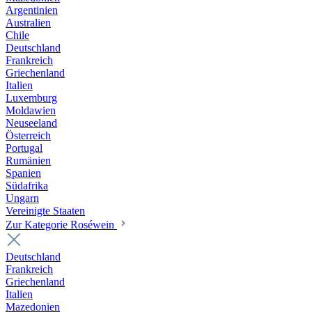
Argentinien
Australien
Chile
Deutschland
Frankreich
Griechenland
Italien
Luxemburg
Moldawien
Neuseeland
Österreich
Portugal
Rumänien
Spanien
Südafrika
Ungarn
Vereinigte Staaten
Zur Kategorie Roséwein
Deutschland
Frankreich
Griechenland
Italien
Mazedonien