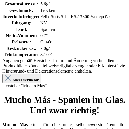
Gesamtsäure ca.:
5,6g/l
Geschmack:
Trocken
Inverkehrbringer:
Félix Solís S.L., ES-13300 Valdepeñas
Jahrgang:
NV
Land:
Spanien
Netto-Volumen:
0,75l
Rebsorte:
Cuvée
Restzucker ca.:
7,0g/l
Trinktemperatur:
8-10°C
Angaben gemäß Hersteller. Irrtum und Änderung vorbehalten.
Produktbilder können teilweise digital erzeugte oder KI-unterstützte
Hintergrund- und Dekorationselemente enthalten.
Menü schließen
Hersteller "Mucho Más"
Mucho Más - Spanien im Glas.
Und zwar richtig!
Mucho Más
steht für eine neue, selbstbewusste Generation