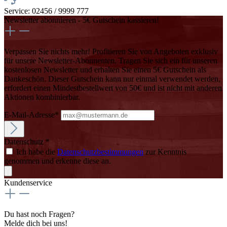
Service: 02456 / 9999 777
Newsletter abonnieren - 5€ Gutschein kassieren!
Verpassen Sie nichts mehr! Profitieren Sie von Angeboten exklusiv
für unsere Newsletter-Abonnenten. Tragen Sie sich ein für unseren
kostenlosen Newsletter und erhalten Sie einen 5€ Gutschein als
Dankeschön. Dieser Gutschein kann nur einmal verwendet werden,
erfordert einen Mindestbestellwert von 50€ und ist nicht mit anderen
Aktionen kombinierbar.
E-Mail-Adresse*
Datenschutz *
Ich habe die
Datenschutzbestimmungen
zur Kenntnis
genommen und erkenne diese an.
Kundenservice
Du hast noch Fragen?
Melde dich bei uns!