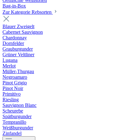
Gemischte Weinsorten
Bag-in-Box
Zur Kategorie Rebsorten
Blauer Zweigelt
Cabernet Sauvignon
Chardonnay
Dornfelder
Grauburgunder
Grüner Veltliner
Lugana
Merlot
Müller-Thurgau
Negroamaro
Pinot Grigio
Pinot Noir
Primitivo
Riesling
Sauvignon Blanc
Scheurebe
Spätburgunder
Tempranillo
Weißburgunder
Zinfandel