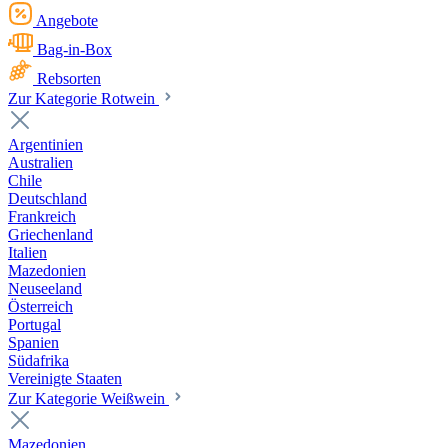
Angebote
Bag-in-Box
Rebsorten
Zur Kategorie Rotwein
Argentinien
Australien
Chile
Deutschland
Frankreich
Griechenland
Italien
Mazedonien
Neuseeland
Österreich
Portugal
Spanien
Südafrika
Vereinigte Staaten
Zur Kategorie Weißwein
Mazedonien