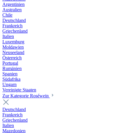
Argentinien
Australien
Chile
Deutschland
Frankreich
Griechenland
Italien
Luxemburg
Moldawien
Neuseeland
Österreich
Portugal
Rumänien
Spanien
Südafrika
Ungarn
Vereinigte Staaten
Zur Kategorie Roséwein
Deutschland
Frankreich
Griechenland
Italien
Mazedonien