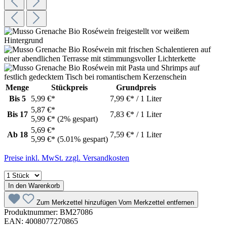
Menge
Stückpreis
Grundpreis
Bis
5
5,99 €*
7,99 €* / 1 Liter
5,87 €*
Bis
17
7,83 €* / 1 Liter
5,99 €*
(2% gespart)
5,69 €*
Ab
18
7,59 €* / 1 Liter
5,99 €*
(5.01% gespart)
Preise inkl. MwSt. zzgl. Versandkosten
In den Warenkorb
Zum Merkzettel hinzufügen
Vom Merkzettel entfernen
Produktnummer:
BM27086
EAN:
4008077270865