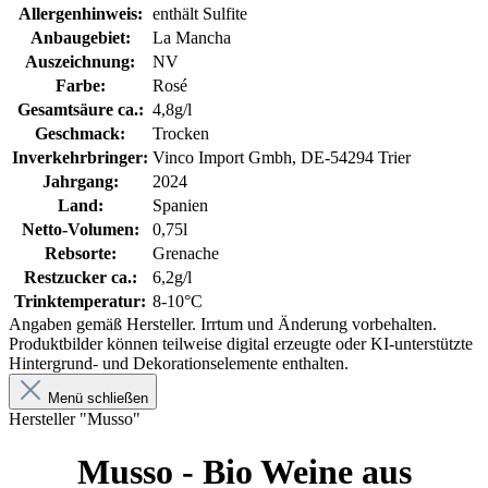
Allergenhinweis:
enthält Sulfite
Anbaugebiet:
La Mancha
Auszeichnung:
NV
Farbe:
Rosé
Gesamtsäure ca.:
4,8g/l
Geschmack:
Trocken
Inverkehrbringer:
Vinco Import Gmbh, DE-54294 Trier
Jahrgang:
2024
Land:
Spanien
Netto-Volumen:
0,75l
Rebsorte:
Grenache
Restzucker ca.:
6,2g/l
Trinktemperatur:
8-10°C
Angaben gemäß Hersteller. Irrtum und Änderung vorbehalten.
Produktbilder können teilweise digital erzeugte oder KI-unterstützte
Hintergrund- und Dekorationselemente enthalten.
Menü schließen
Hersteller "Musso"
Musso - Bio Weine aus