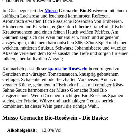
charaktervollen Roséwein wie diesen.
Im Glas begeistert der
Musso
Grenache Bio-Roséwein
mit einem
kräftigen Lachsrosa und leuchtend karminroten Reflexen.
Aromatisch erwarten Dich klassische Rosénoten von Erdbeeren,
Himbeeren und Kirschen, ergänzt durch herbe Grapefruit, frische
Kräuternuancen und einen feinen Hauch weißen Pfeffers. Am
Gaumen zeigt sich der Wein mineralisch, frisch und angenehm
ausgewogen, mit einem harmonischen Süße-Säure-Spiel und einer
weichen, mittleren Struktur. Schwarze Johannisbeere und würzige
Akzente verleihen dem Rosé zusätzliche Tiefe und sorgen für einen
milden, aber kraftvollen Abgang.
Kulinarisch passt dieser
spanische Roséwein
hervorragend zu
Gerichten mit würzigen Tomatensaucen, knusprig gebratenem
Geflügel, Schalentieren oder herzhaften Vorspeisen. Auch zu
veganer Küche, gebratenem Fisch oder Pasta mit cremiger Käse-
Sahne-Sauce harmoniert der Musso Grenache Rosé Bio
ausgezeichnet. Wenn Du einen fruchtigen Bio-Rosé aus Spanien
suchst, der Frische, Würze und nachhaltigen Genuss perfekt
kombiniert, ist dieser Wein genau die richtige Wahl.
Musso Grenache Bio-Roséwein - Die Basics:
Alkoholgehalt:
12,0% Vol.