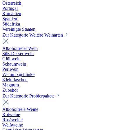
Österreich
Portugal
Rumänien
Spanien
Südafrika
Vereinigte Staaten
Zur Kategorie Weitere Weinarten
Alkoholfreier Wein
Süß-Dessertwein
Glühwein
Schaumwein
Perlwein
Weinmixgetränke
Kleinflaschen
Magnum
Zubehör
Zur Kategorie Probierpakete
Alkoholfreie Weine
Rotweine
Roséweine
Weißweine