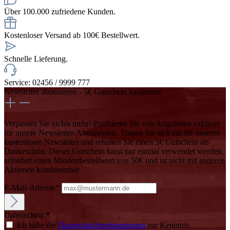
Über 100.000 zufriedene Kunden.
Kostenloser Versand ab 100€ Bestellwert.
Schnelle Lieferung.
Service: 02456 / 9999 777
Newsletter abonnieren - 5€ Gutschein kassieren!
Verpassen Sie nichts mehr! Profitieren Sie von Angeboten exklusiv
für unsere Newsletter-Abonnenten. Tragen Sie sich ein für unseren
kostenlosen Newsletter und erhalten Sie einen 5€ Gutschein als
Dankeschön. Dieser Gutschein kann nur einmal verwendet werden,
erfordert einen Mindestbestellwert von 50€ und ist nicht mit anderen
Aktionen kombinierbar.
E-Mail-Adresse*
Datenschutz *
Ich habe die
Datenschutzbestimmungen
zur Kenntnis