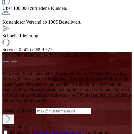
Über 100.000 zufriedene Kunden.
Kostenloser Versand ab 100€ Bestellwert.
Schnelle Lieferung.
Service: 02456 / 9999 777
Newsletter abonnieren - 5€ Gutschein kassieren!
Verpassen Sie nichts mehr! Profitieren Sie von Angeboten exklusiv
für unsere Newsletter-Abonnenten. Tragen Sie sich ein für unseren
kostenlosen Newsletter und erhalten Sie einen 5€ Gutschein als
Dankeschön. Dieser Gutschein kann nur einmal verwendet werden,
erfordert einen Mindestbestellwert von 50€ und ist nicht mit anderen
Aktionen kombinierbar.
E-Mail-Adresse*
Datenschutz *
Ich habe die
Datenschutzbestimmungen
zur Kenntnis