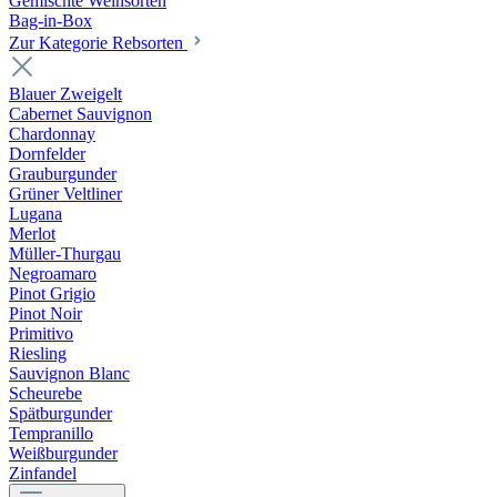
Gemischte Weinsorten
Bag-in-Box
Zur Kategorie Rebsorten
Blauer Zweigelt
Cabernet Sauvignon
Chardonnay
Dornfelder
Grauburgunder
Grüner Veltliner
Lugana
Merlot
Müller-Thurgau
Negroamaro
Pinot Grigio
Pinot Noir
Primitivo
Riesling
Sauvignon Blanc
Scheurebe
Spätburgunder
Tempranillo
Weißburgunder
Zinfandel