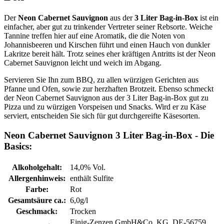
Der
Neon Cabernet Sauvignon
aus der
3 Liter Bag-in-Box
ist ein
einfacher, aber gut zu trinkender Vertreter seiner Rebsorte. Weiche
Tannine treffen hier auf eine Aromatik, die die Noten von
Johannisbeeren und Kirschen führt und einen Hauch von dunkler
Lakritze bereit hält. Trotz seines eher kräftigen Antritts ist der Neon
Cabernet Sauvignon leicht und weich im Abgang.
Servieren Sie Ihn zum BBQ, zu allen würzigen Gerichten aus
Pfanne und Ofen, sowie zur herzhaften Brotzeit. Ebenso schmeckt
der Neon Cabernet Sauvignon aus der 3 Liter Bag-in-Box gut zu
Pizza und zu würzigen Vorspeisen und Snacks. Wird er zu Käse
serviert, entscheiden Sie sich für gut durchgereifte Käsesorten.
Neon Cabernet Sauvignon 3 Liter Bag-in-Box - Die
Basics:
Alkoholgehalt:
14,0% Vol.
Allergenhinweis:
enthält Sulfite
Farbe:
Rot
Gesamtsäure ca.:
6,0g/l
Geschmack:
Trocken
Einig-Zenzen GmbH&Co. KG, DE-56759