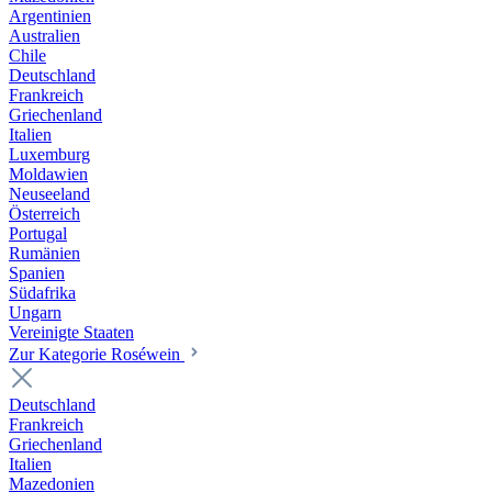
Argentinien
Australien
Chile
Deutschland
Frankreich
Griechenland
Italien
Luxemburg
Moldawien
Neuseeland
Österreich
Portugal
Rumänien
Spanien
Südafrika
Ungarn
Vereinigte Staaten
Zur Kategorie Roséwein
Deutschland
Frankreich
Griechenland
Italien
Mazedonien