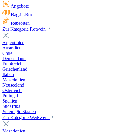
Angebote
Bag-in-Box
Rebsorten
Zur Kategorie Rotwein
Argentinien
Australien
Chile
Deutschland
Frankreich
Griechenland
Italien
Mazedonien
Neuseeland
Österreich
Portugal
Spanien
Südafrika
Vereinigte Staaten
Zur Kategorie Weißwein
Mazedonien