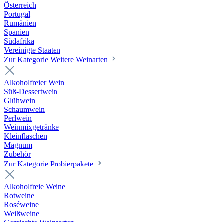
Österreich
Portugal
Rumänien
Spanien
Südafrika
Vereinigte Staaten
Zur Kategorie Weitere Weinarten
Alkoholfreier Wein
Süß-Dessertwein
Glühwein
Schaumwein
Perlwein
Weinmixgetränke
Kleinflaschen
Magnum
Zubehör
Zur Kategorie Probierpakete
Alkoholfreie Weine
Rotweine
Roséweine
Weißweine