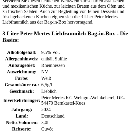
Servieren Sie diesen lieblichen Weißwein zur scharfen asiatischen
und mexikanischen Küche, zur leichten Braten aus dem Ofen und
zu frischen Salaten. Auch zur Begleitung von feinen Desserts und
frischgebackenen Kuchen eignen sich die 3 Liter Peter Mertes
Liebfraumilch aus der Bag-in-Box hervorragend.
3 Liter Peter Mertes Liebfraumilch Bag-in-Box - Die
Basics:
Alkoholgehalt:
9,5% Vol.
Allergenhinweis:
enthält Sulfite
Anbaugebiet:
Rheinhessen
Auszeichnung:
NV
Farbe:
Weiß
Gesamtsäure ca.:
6,5g/l
Geschmack:
Lieblich
Peter Mertes KG Weingut-Weinkellerei, DE-
Inverkehrbringer:
54470 Bernkastel-Kues
Jahrgang:
2024
Land:
Deutschland
Netto-Volumen:
3,0l
Rebsorte:
Cuvée