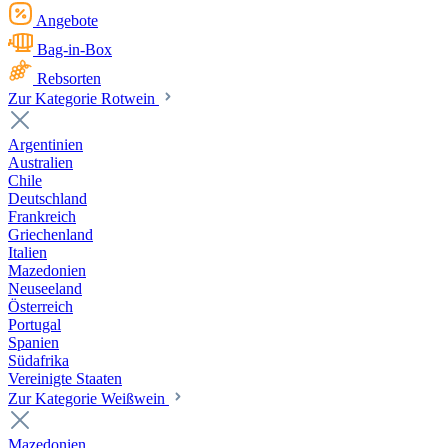
Angebote
Bag-in-Box
Rebsorten
Zur Kategorie Rotwein
Argentinien
Australien
Chile
Deutschland
Frankreich
Griechenland
Italien
Mazedonien
Neuseeland
Österreich
Portugal
Spanien
Südafrika
Vereinigte Staaten
Zur Kategorie Weißwein
Mazedonien