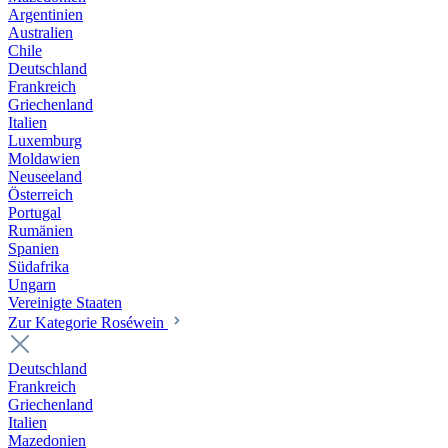
Argentinien
Australien
Chile
Deutschland
Frankreich
Griechenland
Italien
Luxemburg
Moldawien
Neuseeland
Österreich
Portugal
Rumänien
Spanien
Südafrika
Ungarn
Vereinigte Staaten
Zur Kategorie Roséwein
Deutschland
Frankreich
Griechenland
Italien
Mazedonien