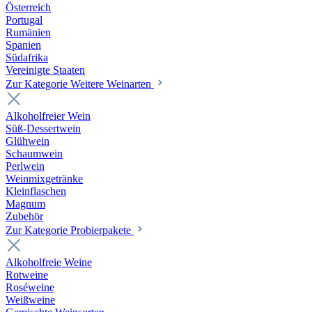
Österreich
Portugal
Rumänien
Spanien
Südafrika
Vereinigte Staaten
Zur Kategorie Weitere Weinarten
Alkoholfreier Wein
Süß-Dessertwein
Glühwein
Schaumwein
Perlwein
Weinmixgetränke
Kleinflaschen
Magnum
Zubehör
Zur Kategorie Probierpakete
Alkoholfreie Weine
Rotweine
Roséweine
Weißweine