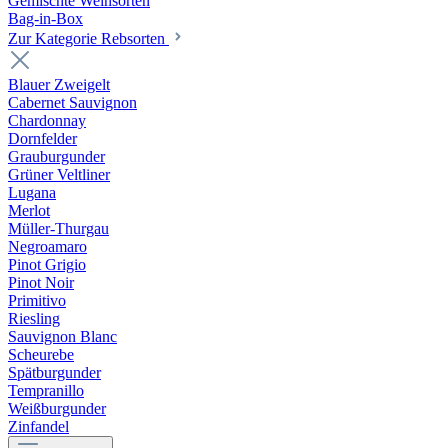
Gemischte Weinsorten
Bag-in-Box
Zur Kategorie Rebsorten
Blauer Zweigelt
Cabernet Sauvignon
Chardonnay
Dornfelder
Grauburgunder
Grüner Veltliner
Lugana
Merlot
Müller-Thurgau
Negroamaro
Pinot Grigio
Pinot Noir
Primitivo
Riesling
Sauvignon Blanc
Scheurebe
Spätburgunder
Tempranillo
Weißburgunder
Zinfandel