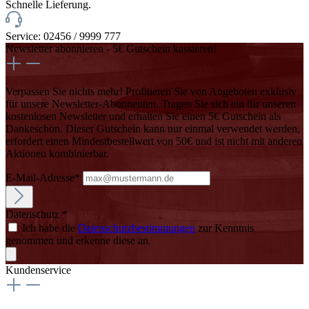
Schnelle Lieferung.
Service: 02456 / 9999 777
Newsletter abonnieren - 5€ Gutschein kassieren!
Verpassen Sie nichts mehr! Profitieren Sie von Angeboten exklusiv
für unsere Newsletter-Abonnenten. Tragen Sie sich ein für unseren
kostenlosen Newsletter und erhalten Sie einen 5€ Gutschein als
Dankeschön. Dieser Gutschein kann nur einmal verwendet werden,
erfordert einen Mindestbestellwert von 50€ und ist nicht mit anderen
Aktionen kombinierbar.
E-Mail-Adresse*
Datenschutz *
Ich habe die
Datenschutzbestimmungen
zur Kenntnis
genommen und erkenne diese an.
Kundenservice