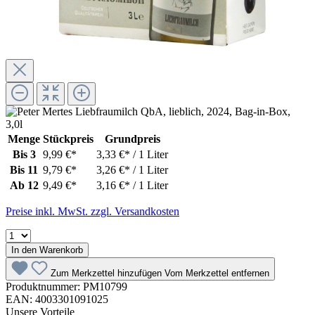
Menge
Stückpreis
Grundpreis
Bis
3
9,99 €*
3,33 €* / 1 Liter
Bis
11
9,79 €*
3,26 €* / 1 Liter
Ab
12
9,49 €*
3,16 €* / 1 Liter
Preise inkl. MwSt. zzgl. Versandkosten
In den Warenkorb
Zum Merkzettel hinzufügen
Vom Merkzettel entfernen
Produktnummer:
PM10799
EAN:
4003301091025
Unsere Vorteile