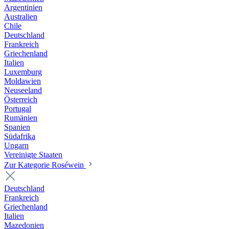
Argentinien
Australien
Chile
Deutschland
Frankreich
Griechenland
Italien
Luxemburg
Moldawien
Neuseeland
Österreich
Portugal
Rumänien
Spanien
Südafrika
Ungarn
Vereinigte Staaten
Zur Kategorie Roséwein
Deutschland
Frankreich
Griechenland
Italien
Mazedonien