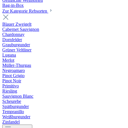
Gemischte Weinsorten
Bag-in-Box
Zur Kategorie Rebsorten
Blauer Zweigelt
Cabernet Sauvignon
Chardonnay
Dornfelder
Grauburgunder
Grüner Veltliner
Lugana
Merlot
Müller-Thurgau
Negroamaro
Pinot Grigio
Pinot Noir
Primitivo
Riesling
Sauvignon Blanc
Scheurebe
Spätburgunder
Tempranillo
Weißburgunder
Zinfandel