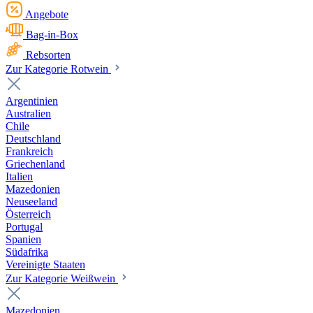
Angebote
Bag-in-Box
Rebsorten
Zur Kategorie Rotwein
Argentinien
Australien
Chile
Deutschland
Frankreich
Griechenland
Italien
Mazedonien
Neuseeland
Österreich
Portugal
Spanien
Südafrika
Vereinigte Staaten
Zur Kategorie Weißwein
Mazedonien