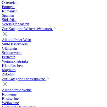
Österreich
Portugal
Rumänien
Spanien
Südafrika
Vereinigte Staaten
Zur Kategorie Weitere Weinarten
Alkoholfreier Wein
Süß-Dessertwein
Glühwein
Schaumwein
Perlwein
Weinmixgetränke
Kleinflaschen
Magnum
Zubehör
Zur Kategorie Probierpakete
Alkoholfreie Weine
Rotweine
Roséweine
Weißweine