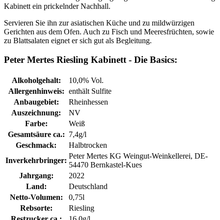
Kabinett ein prickelnder Nachhall.
Servieren Sie ihn zur asiatischen Küche und zu mildwürzigen
Gerichten aus dem Ofen. Auch zu Fisch und Meeresfrüchten, sowie
zu Blattsalaten eignet er sich gut als Begleitung.
Peter Mertes Riesling Kabinett - Die Basics:
Alkoholgehalt:
10,0% Vol.
Allergenhinweis:
enthält Sulfite
Anbaugebiet:
Rheinhessen
Auszeichnung:
NV
Farbe:
Weiß
Gesamtsäure ca.:
7,4g/l
Geschmack:
Halbtrocken
Peter Mertes KG Weingut-Weinkellerei, DE-
Inverkehrbringer:
54470 Bernkastel-Kues
Jahrgang:
2022
Land:
Deutschland
Netto-Volumen:
0,75l
Rebsorte:
Riesling
Restzucker ca.:
16,0g/l