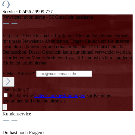
Service: 02456 / 9999 777
Newsletter abonnieren - 5€ Gutschein kassieren!
Verpassen Sie nichts mehr! Profitieren Sie von Angeboten exklusiv
für unsere Newsletter-Abonnenten. Tragen Sie sich ein für unseren
kostenlosen Newsletter und erhalten Sie einen 5€ Gutschein als
Dankeschön. Dieser Gutschein kann nur einmal verwendet werden,
erfordert einen Mindestbestellwert von 50€ und ist nicht mit anderen
Aktionen kombinierbar.
E-Mail-Adresse*
Datenschutz *
Ich habe die
Datenschutzbestimmungen
zur Kenntnis
genommen und erkenne diese an.
Kundenservice
Du hast noch Fragen?