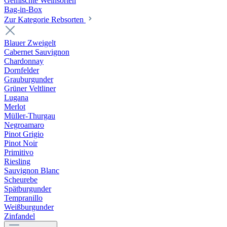
Gemischte Weinsorten
Bag-in-Box
Zur Kategorie Rebsorten
Blauer Zweigelt
Cabernet Sauvignon
Chardonnay
Dornfelder
Grauburgunder
Grüner Veltliner
Lugana
Merlot
Müller-Thurgau
Negroamaro
Pinot Grigio
Pinot Noir
Primitivo
Riesling
Sauvignon Blanc
Scheurebe
Spätburgunder
Tempranillo
Weißburgunder
Zinfandel