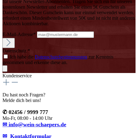
für unsere Newsletter-Abonnenten. Tragen Sie sich ein für unseren
kostenlosen Newsletter und erhalten Sie einen 5€ Gutschein als
Dankeschön. Dieser Gutschein kann nur einmal verwendet werden,
erfordert einen Mindestbestellwert von 50€ und ist nicht mit anderen
Aktionen kombinierbar.
E-Mail-Adresse*
Datenschutz *
Ich habe die
Datenschutzbestimmungen
zur Kenntnis
genommen und erkenne diese an.
Kundenservice
Du hast noch Fragen?
Melde dich bei uns!
✆ 02456 / 9999 777
Mo-Fr, 08:00 - 14:00 Uhr
✉ info@wein-schaepers.de
✉︎ Kontaktformular