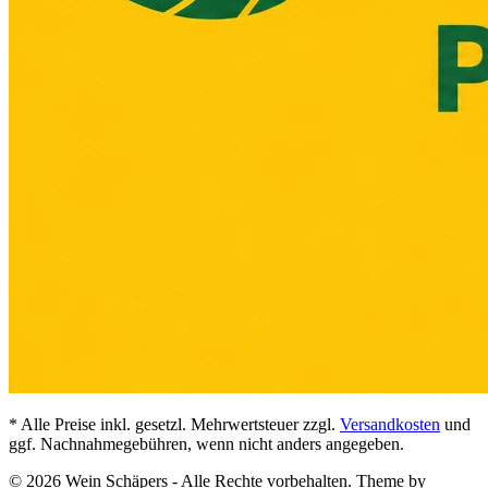
* Alle Preise inkl. gesetzl. Mehrwertsteuer zzgl.
Versandkosten
und
ggf. Nachnahmegebühren, wenn nicht anders angegeben.
© 2026 Wein Schäpers - Alle Rechte vorbehalten. Theme by