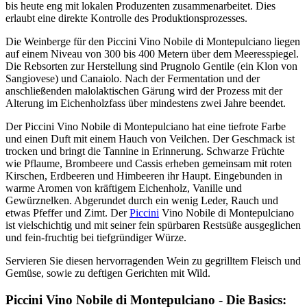
bis heute eng mit lokalen Produzenten zusammenarbeitet. Dies
erlaubt eine direkte Kontrolle des Produktionsprozesses.
Die Weinberge für den Piccini Vino Nobile di Montepulciano liegen
auf einem Niveau von 300 bis 400 Metern über dem Meeresspiegel.
Die Rebsorten zur Herstellung sind Prugnolo Gentile (ein Klon von
Sangiovese) und Canaiolo. Nach der Fermentation und der
anschließenden malolaktischen Gärung wird der Prozess mit der
Alterung im Eichenholzfass über mindestens zwei Jahre beendet.
Der Piccini Vino Nobile di Montepulciano hat eine tiefrote Farbe
und einen Duft mit einem Hauch von Veilchen. Der Geschmack ist
trocken und bringt die Tannine in Erinnerung. Schwarze Früchte
wie Pflaume, Brombeere und Cassis erheben gemeinsam mit roten
Kirschen, Erdbeeren und Himbeeren ihr Haupt. Eingebunden in
warme Aromen von kräftigem Eichenholz, Vanille und
Gewürznelken. Abgerundet durch ein wenig Leder, Rauch und
etwas Pfeffer und Zimt. Der
Piccini
Vino Nobile di Montepulciano
ist vielschichtig und mit seiner fein spürbaren Restsüße ausgeglichen
und fein-fruchtig bei tiefgründiger Würze.
Servieren Sie diesen hervorragenden Wein zu gegrilltem Fleisch und
Gemüse, sowie zu deftigen Gerichten mit Wild.
Piccini Vino Nobile di Montepulciano - Die Basics: