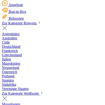
Angebote
Bag-in-Box
Rebsorten
Zur Kategorie Rotwein
Argentinien
Australien
Chile
Deutschland
Frankreich
Griechenland
Italien
Mazedonien
Neuseeland
Österreich
Portugal
Spanien
Südafrika
Vereinigte Staaten
Zur Kategorie Weißwein
Mazedonien