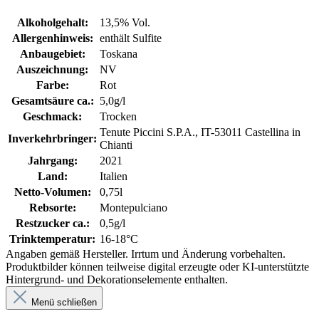
Alkoholgehalt:
13,5% Vol.
Allergenhinweis:
enthält Sulfite
Anbaugebiet:
Toskana
Auszeichnung:
NV
Farbe:
Rot
Gesamtsäure ca.:
5,0g/l
Geschmack:
Trocken
Tenute Piccini S.P.A., IT-53011 Castellina in
Inverkehrbringer:
Chianti
Jahrgang:
2021
Land:
Italien
Netto-Volumen:
0,75l
Rebsorte:
Montepulciano
Restzucker ca.:
0,5g/l
Trinktemperatur:
16-18°C
Angaben gemäß Hersteller. Irrtum und Änderung vorbehalten.
Produktbilder können teilweise digital erzeugte oder KI-unterstützte
Hintergrund- und Dekorationselemente enthalten.
Menü schließen