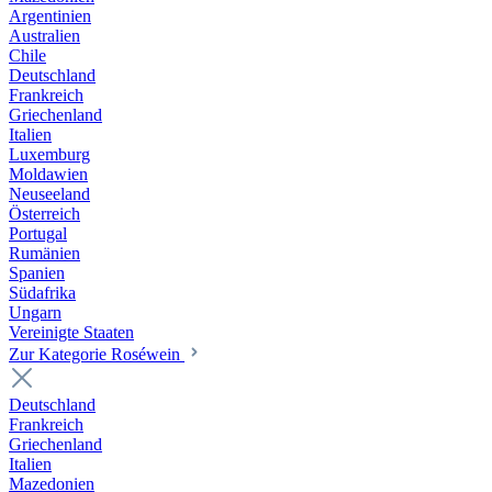
Argentinien
Australien
Chile
Deutschland
Frankreich
Griechenland
Italien
Luxemburg
Moldawien
Neuseeland
Österreich
Portugal
Rumänien
Spanien
Südafrika
Ungarn
Vereinigte Staaten
Zur Kategorie Roséwein
Deutschland
Frankreich
Griechenland
Italien
Mazedonien