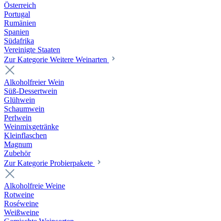
Österreich
Portugal
Rumänien
Spanien
Südafrika
Vereinigte Staaten
Zur Kategorie Weitere Weinarten
Alkoholfreier Wein
Süß-Dessertwein
Glühwein
Schaumwein
Perlwein
Weinmixgetränke
Kleinflaschen
Magnum
Zubehör
Zur Kategorie Probierpakete
Alkoholfreie Weine
Rotweine
Roséweine
Weißweine