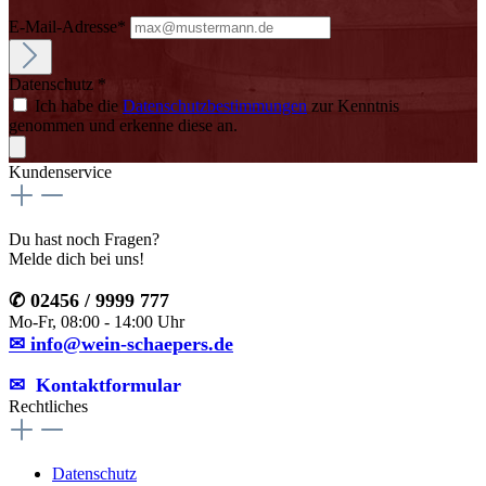
E-Mail-Adresse*
Datenschutz *
Ich habe die
Datenschutzbestimmungen
zur Kenntnis
genommen und erkenne diese an.
Kundenservice
Du hast noch Fragen?
Melde dich bei uns!
✆ 02456 / 9999 777
Mo-Fr, 08:00 - 14:00 Uhr
✉ info@wein-schaepers.de
✉︎ Kontaktformular
Rechtliches
Datenschutz