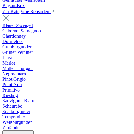
Gemischte Weinsorten
Bag-in-Box
Zur Kategorie Rebsorten
Blauer Zweigelt
Cabernet Sauvignon
Chardonnay
Dornfelder
Grauburgunder
Grüner Veltliner
Lugana
Merlot
Müller-Thurgau
Negroamaro
Pinot Grigio
Pinot Noir
Primitivo
Riesling
Sauvignon Blanc
Scheurebe
Spätburgunder
Tempranillo
Weißburgunder
Zinfandel