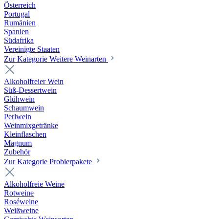
Österreich
Portugal
Rumänien
Spanien
Südafrika
Vereinigte Staaten
Zur Kategorie Weitere Weinarten
Alkoholfreier Wein
Süß-Dessertwein
Glühwein
Schaumwein
Perlwein
Weinmixgetränke
Kleinflaschen
Magnum
Zubehör
Zur Kategorie Probierpakete
Alkoholfreie Weine
Rotweine
Roséweine
Weißweine