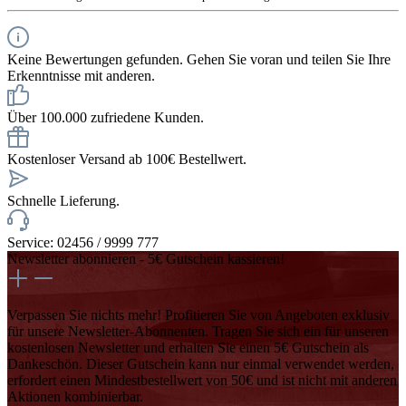
Keine Bewertungen gefunden. Gehen Sie voran und teilen Sie Ihre
Erkenntnisse mit anderen.
Über 100.000 zufriedene Kunden.
Kostenloser Versand ab 100€ Bestellwert.
Schnelle Lieferung.
Service: 02456 / 9999 777
Newsletter abonnieren - 5€ Gutschein kassieren!
Verpassen Sie nichts mehr! Profitieren Sie von Angeboten exklusiv
für unsere Newsletter-Abonnenten. Tragen Sie sich ein für unseren
kostenlosen Newsletter und erhalten Sie einen 5€ Gutschein als
Dankeschön. Dieser Gutschein kann nur einmal verwendet werden,
erfordert einen Mindestbestellwert von 50€ und ist nicht mit anderen
Aktionen kombinierbar.