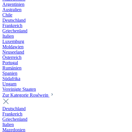
Argentinien
Australien
Chile
Deutschland
Frankreich
Griechenland
Italien
Luxemburg
Moldawien
Neuseeland
Österreich
Portugal
Rumänien
Spanien
Südafrika
Ungarn
Vereinigte Staaten
Zur Kategorie Roséwein
Deutschland
Frankreich
Griechenland
Italien
Mazedonien