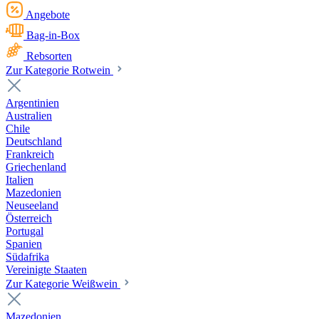
Angebote
Bag-in-Box
Rebsorten
Zur Kategorie Rotwein
Argentinien
Australien
Chile
Deutschland
Frankreich
Griechenland
Italien
Mazedonien
Neuseeland
Österreich
Portugal
Spanien
Südafrika
Vereinigte Staaten
Zur Kategorie Weißwein
Mazedonien