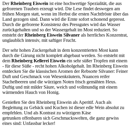
Der
Rheinberg Eiswein
ist eine hochwertige Spezialität, die aus
gefrorenen Trauben erzeugt wird. Die Lese findet deswegen am
frühen Morgen statt, wenn im Herbst die ersten Nachtfröste über das
Land gezogen sind. Dann wird die Ernte sofort schonend gepresst.
Durch die gefrorene Konsistenz des Pressgutes wird das Wasser
zurückgehalten und so der Wassergehalt im Most reduziert. So
entsteht der
Rheinberg Eiswein Silvaner
als herrliches Konzentrat,
unglaublich intensiv, mit saftiger Frucht.
Der sehr hohen Zuckergehalt in dem konzentrierten Most kann
durch die Gärung nicht komplett abgebaut werden. So entsteht mit
dem
Rheinberg Kellerei Eiswein
ein sehr süßer Tropfen mit einem
- für diese Süße - recht hohen Alkoholgehalt. Im Rheinberg Eiswein
entdecken Sie die klassischen Aromen der Rebsorte Silvaner: Feiner
Duft und Geschmack von Wiesenkräutern, Nuancen reifer
Stachelbeeren und die würzigen Noten frisch gemähten Heus.
Duftig und mit milder Säure, weich und vollmundig mit einem
wärmenden Hauch von Honig.
Genießen Sie den Rheinberg Eiswein als Aperitif. Auch als
Begleitung zu Gebäck und Kuchen ist dieser edle Wein absolut zu
empfehlen. Und als Kontrast zu würzigem Käse
getrunken offenbaren sich Geschmackswelten, die ganz gewiss
eines sind: Unfassbar lecker!