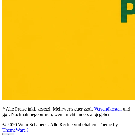
* Alle Preise inkl. gesetzl. Mehrwertsteuer zzgl.
Versandkosten
und
ggf. Nachnahmegebühren, wenn nicht anders angegeben.
© 2026 Wein Schäpers - Alle Rechte vorbehalten. Theme by
ThemeWare®