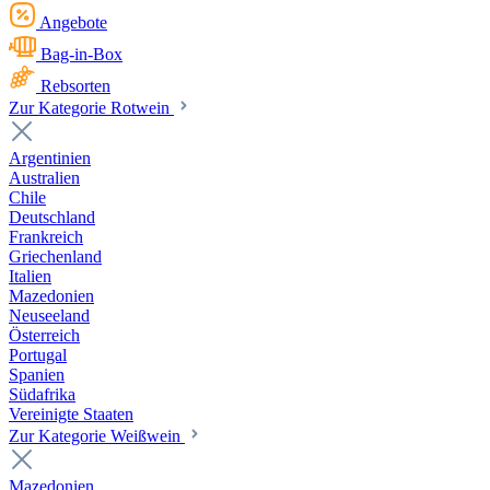
Angebote
Bag-in-Box
Rebsorten
Zur Kategorie Rotwein
Argentinien
Australien
Chile
Deutschland
Frankreich
Griechenland
Italien
Mazedonien
Neuseeland
Österreich
Portugal
Spanien
Südafrika
Vereinigte Staaten
Zur Kategorie Weißwein
Mazedonien