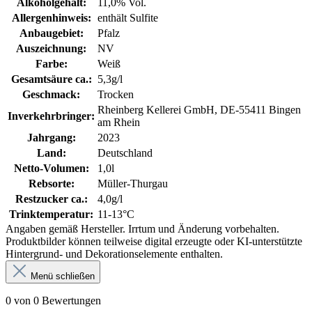
Alkoholgehalt:
11,0% Vol.
Allergenhinweis:
enthält Sulfite
Anbaugebiet:
Pfalz
Auszeichnung:
NV
Farbe:
Weiß
Gesamtsäure ca.:
5,3g/l
Geschmack:
Trocken
Rheinberg Kellerei GmbH, DE-55411 Bingen
Inverkehrbringer:
am Rhein
Jahrgang:
2023
Land:
Deutschland
Netto-Volumen:
1,0l
Rebsorte:
Müller-Thurgau
Restzucker ca.:
4,0g/l
Trinktemperatur:
11-13°C
Angaben gemäß Hersteller. Irrtum und Änderung vorbehalten.
Produktbilder können teilweise digital erzeugte oder KI-unterstützte
Hintergrund- und Dekorationselemente enthalten.
Menü schließen
0 von 0 Bewertungen