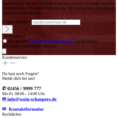
Dankeschön. Dieser Gutschein kann nur einmal verwendet werden,
erfordert einen Mindestbestellwert von 50€ und ist nicht mit anderen
Aktionen kombinierbar.
E-Mail-Adresse*
Datenschutz *
Ich habe die
Datenschutzbestimmungen
zur Kenntnis
genommen und erkenne diese an.
Kundenservice
Du hast noch Fragen?
Melde dich bei uns!
✆ 02456 / 9999 777
Mo-Fr, 08:00 - 14:00 Uhr
✉ info@wein-schaepers.de
✉︎ Kontaktformular
Rechtliches