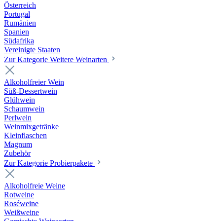
Österreich
Portugal
Rumänien
Spanien
Südafrika
Vereinigte Staaten
Zur Kategorie Weitere Weinarten
Alkoholfreier Wein
Süß-Dessertwein
Glühwein
Schaumwein
Perlwein
Weinmixgetränke
Kleinflaschen
Magnum
Zubehör
Zur Kategorie Probierpakete
Alkoholfreie Weine
Rotweine
Roséweine
Weißweine