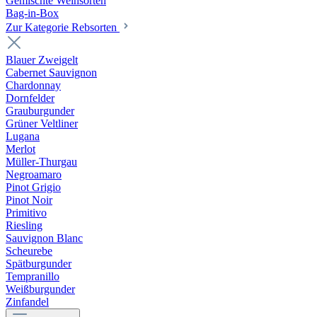
Gemischte Weinsorten
Bag-in-Box
Zur Kategorie Rebsorten
Blauer Zweigelt
Cabernet Sauvignon
Chardonnay
Dornfelder
Grauburgunder
Grüner Veltliner
Lugana
Merlot
Müller-Thurgau
Negroamaro
Pinot Grigio
Pinot Noir
Primitivo
Riesling
Sauvignon Blanc
Scheurebe
Spätburgunder
Tempranillo
Weißburgunder
Zinfandel