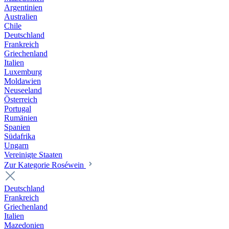
Argentinien
Australien
Chile
Deutschland
Frankreich
Griechenland
Italien
Luxemburg
Moldawien
Neuseeland
Österreich
Portugal
Rumänien
Spanien
Südafrika
Ungarn
Vereinigte Staaten
Zur Kategorie Roséwein
Deutschland
Frankreich
Griechenland
Italien
Mazedonien