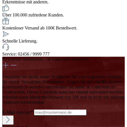
Erkenntnisse mit anderen.
Über 100.000 zufriedene Kunden.
Kostenloser Versand ab 100€ Bestellwert.
Schnelle Lieferung.
Service: 02456 / 9999 777
Newsletter abonnieren - 5€ Gutschein kassieren!
Verpassen Sie nichts mehr! Profitieren Sie von Angeboten exklusiv
für unsere Newsletter-Abonnenten. Tragen Sie sich ein für unseren
kostenlosen Newsletter und erhalten Sie einen 5€ Gutschein als
Dankeschön. Dieser Gutschein kann nur einmal verwendet werden,
erfordert einen Mindestbestellwert von 50€ und ist nicht mit anderen
Aktionen kombinierbar.
E-Mail-Adresse*