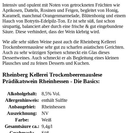
Intensiv und opulent mit Noten von getrockneten Früchten wie
Aprikosen, Datteln, Rosinen und Feigen, begleitet von Honig,
Karamell, manchmal Orangenmarmelade, Blütenhonig und einem
Hauch von Botrytis-Edelpilz-Ton. Er ist sehr süß, fast schon
sirupartig, balanciert aber durch eine frische & gut eingebundene
Säure. Diese verhindert, dass der Wein klebrig wird.
Wie alle sehr süßen Weine passt auch die Rheinberg Kellerei
Trockenbeerenauslese sehr gut zu scharfen asiatischen Gerichten.
Auch zu sehr würzigen Speisen schmeckt ein Glas dieses
Dessertweines. Auch schmeckt er als Begleitung eines kleinen
Plausches und zu feinen Desserts und Kuchen.
Rheinberg Kellerei Trockenbeerenauslese
Prädikatswein Rheinhessen - Die Basics:
Alkoholgehalt:
8,5% Vol.
Allergenhinweis:
enthält Sulfite
Anbaugebiet:
Rheinhessen
Auszeichnung:
NV
Farbe:
Weiß
Gesamtsäure ca.:
9,4g/l
Geschmack:
Süß