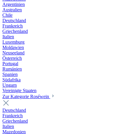
Argentinien
Australien
Chile
Deutschland
Frankreich
Griechenland
Italien
Luxemburg
Moldawien
Neuseeland
Österreich
Portugal
Rumänien
Spanien
Südafrika
Ungarn
Vereinigte Staaten
Zur Kategorie Roséwein
Deutschland
Frankreich
Griechenland
Italien
Mazedonien