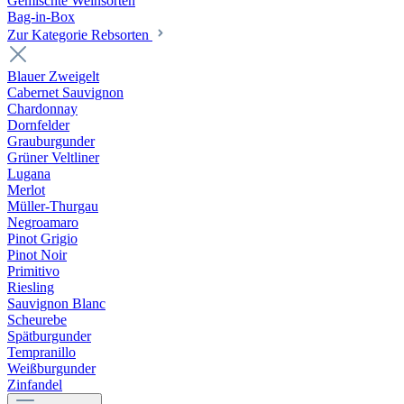
Gemischte Weinsorten
Bag-in-Box
Zur Kategorie Rebsorten
Blauer Zweigelt
Cabernet Sauvignon
Chardonnay
Dornfelder
Grauburgunder
Grüner Veltliner
Lugana
Merlot
Müller-Thurgau
Negroamaro
Pinot Grigio
Pinot Noir
Primitivo
Riesling
Sauvignon Blanc
Scheurebe
Spätburgunder
Tempranillo
Weißburgunder
Zinfandel