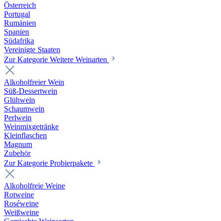
Österreich
Portugal
Rumänien
Spanien
Südafrika
Vereinigte Staaten
Zur Kategorie Weitere Weinarten
Alkoholfreier Wein
Süß-Dessertwein
Glühwein
Schaumwein
Perlwein
Weinmixgetränke
Kleinflaschen
Magnum
Zubehör
Zur Kategorie Probierpakete
Alkoholfreie Weine
Rotweine
Roséweine
Weißweine