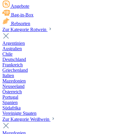
Angebote
Bag-in-Box
Rebsorten
Zur Kategorie Rotwein
Argentinien
Australien
Chile
Deutschland
Frankreich
Griechenland
Italien
Mazedonien
Neuseeland
Österreich
Portugal
Spanien
Südafrika
Vereinigte Staaten
Zur Kategorie Weißwein
Mazedonien