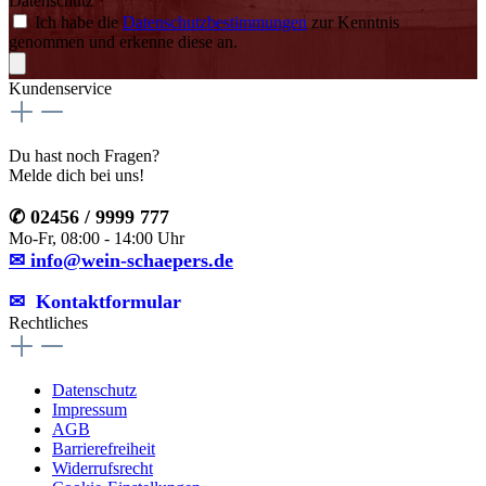
Datenschutz *
Ich habe die
Datenschutzbestimmungen
zur Kenntnis
genommen und erkenne diese an.
Kundenservice
Du hast noch Fragen?
Melde dich bei uns!
✆ 02456 / 9999 777
Mo-Fr, 08:00 - 14:00 Uhr
✉ info@wein-schaepers.de
✉︎ Kontaktformular
Rechtliches
Datenschutz
Impressum
AGB
Barrierefreiheit
Widerrufsrecht