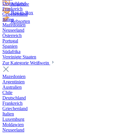
Deutschland
Angebote
Frankreich
Bag-in-Box
Griechenland
Italien
Rebsorten
Mazedonien
Neuseeland
Österreich
Portugal
Spanien
Südafrika
Vereinigte Staaten
Zur Kategorie Weißwein
Mazedonien
Argentinien
Australien
Chile
Deutschland
Frankreich
Griechenland
Italien
Luxemburg
Moldawien
Neuseeland