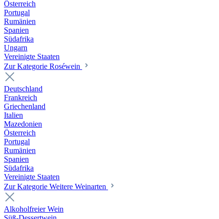
Österreich
Portugal
Rumänien
Spanien
Südafrika
Ungarn
Vereinigte Staaten
Zur Kategorie Roséwein
Deutschland
Frankreich
Griechenland
Italien
Mazedonien
Österreich
Portugal
Rumänien
Spanien
Südafrika
Vereinigte Staaten
Zur Kategorie Weitere Weinarten
Alkoholfreier Wein
Süß-Dessertwein