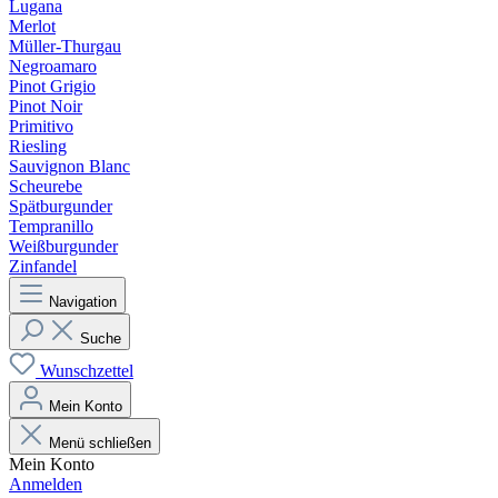
Lugana
Merlot
Müller-Thurgau
Negroamaro
Pinot Grigio
Pinot Noir
Primitivo
Riesling
Sauvignon Blanc
Scheurebe
Spätburgunder
Tempranillo
Weißburgunder
Zinfandel
Navigation
Suche
Wunschzettel
Mein Konto
Menü schließen
Mein Konto
Anmelden