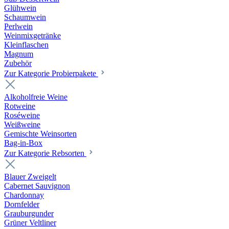
Glühwein
Schaumwein
Perlwein
Weinmixgetränke
Kleinflaschen
Magnum
Zubehör
Zur Kategorie Probierpakete
Alkoholfreie Weine
Rotweine
Roséweine
Weißweine
Gemischte Weinsorten
Bag-in-Box
Zur Kategorie Rebsorten
Blauer Zweigelt
Cabernet Sauvignon
Chardonnay
Dornfelder
Grauburgunder
Grüner Veltliner