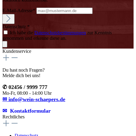
E-Mail-Adresse*
Datenschutz *
Ich habe die
Datenschutzbestimmungen
zur Kenntnis
genommen und erkenne diese an.
Kundenservice
Du hast noch Fragen?
Melde dich bei uns!
✆ 02456 / 9999 777
Mo-Fr, 08:00 - 14:00 Uhr
✉ info@wein-schaepers.de
✉︎ Kontaktformular
Rechtliches
Datenschutz