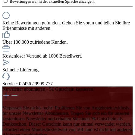
Bewertungen nur in der aktuellen Sprache anzeigen.
Keine Bewertungen gefunden. Gehen Sie voran und teilen Sie Ihre
Erkenntnisse mit anderen.
Über 100.000 zufriedene Kunden.
Kostenloser Versand ab 100€ Bestellwert.
Schnelle Lieferung.
Service: 02456 / 9999 777
Newsletter abonnieren - 5€ Gutschein kassieren!
Verpassen Sie nichts mehr! Profitieren Sie von Angeboten exklusiv
für unsere Newsletter-Abonnenten. Tragen Sie sich ein für unseren
kostenlosen Newsletter und erhalten Sie einen 5€ Gutschein als
Dankeschön. Dieser Gutschein kann nur einmal verwendet werden,
erfordert einen Mindestbestellwert von 50€ und ist nicht mit anderen
Aktionen kombinierbar.