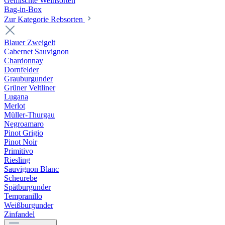
Gemischte Weinsorten
Bag-in-Box
Zur Kategorie Rebsorten
Blauer Zweigelt
Cabernet Sauvignon
Chardonnay
Dornfelder
Grauburgunder
Grüner Veltliner
Lugana
Merlot
Müller-Thurgau
Negroamaro
Pinot Grigio
Pinot Noir
Primitivo
Riesling
Sauvignon Blanc
Scheurebe
Spätburgunder
Tempranillo
Weißburgunder
Zinfandel