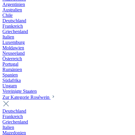
Argentinien
Australien
Chile
Deutschland
Frankreich
Griechenland
Italien
Luxemburg
Moldawien
Neuseeland
Österreich
Portugal
Rumänien
Spanien
Südafrika
Ungarn
Vereinigte Staaten
Zur Kategorie Roséwein
Deutschland
Frankreich
Griechenland
Italien
Mazedonien