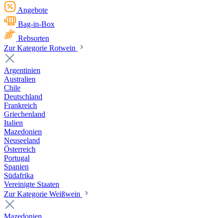
Angebote
Bag-in-Box
Rebsorten
Zur Kategorie Rotwein
Argentinien
Australien
Chile
Deutschland
Frankreich
Griechenland
Italien
Mazedonien
Neuseeland
Österreich
Portugal
Spanien
Südafrika
Vereinigte Staaten
Zur Kategorie Weißwein
Mazedonien