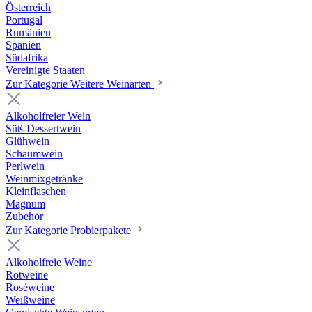
Österreich
Portugal
Rumänien
Spanien
Südafrika
Vereinigte Staaten
Zur Kategorie Weitere Weinarten
Alkoholfreier Wein
Süß-Dessertwein
Glühwein
Schaumwein
Perlwein
Weinmixgetränke
Kleinflaschen
Magnum
Zubehör
Zur Kategorie Probierpakete
Alkoholfreie Weine
Rotweine
Roséweine
Weißweine