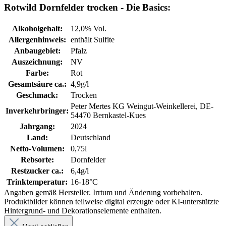
Rotwild Dornfelder trocken - Die Basics:
Alkoholgehalt:
12,0% Vol.
Allergenhinweis:
enthält Sulfite
Anbaugebiet:
Pfalz
Auszeichnung:
NV
Farbe:
Rot
Gesamtsäure ca.:
4,9g/l
Geschmack:
Trocken
Peter Mertes KG Weingut-Weinkellerei, DE-
Inverkehrbringer:
54470 Bernkastel-Kues
Jahrgang:
2024
Land:
Deutschland
Netto-Volumen:
0,75l
Rebsorte:
Dornfelder
Restzucker ca.:
6,4g/l
Trinktemperatur:
16-18°C
Angaben gemäß Hersteller. Irrtum und Änderung vorbehalten.
Produktbilder können teilweise digital erzeugte oder KI-unterstützte
Hintergrund- und Dekorationselemente enthalten.