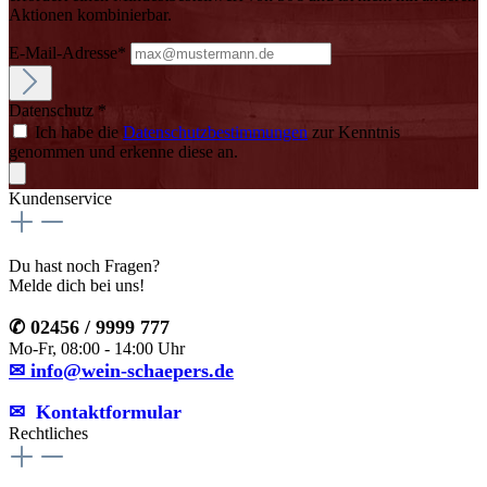
Aktionen kombinierbar.
E-Mail-Adresse*
Datenschutz *
Ich habe die
Datenschutzbestimmungen
zur Kenntnis
genommen und erkenne diese an.
Kundenservice
Du hast noch Fragen?
Melde dich bei uns!
✆ 02456 / 9999 777
Mo-Fr, 08:00 - 14:00 Uhr
✉ info@wein-schaepers.de
✉︎ Kontaktformular
Rechtliches