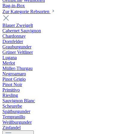
Gemischte Weinsorten
Bag-in-Box
Zur Kategorie Rebsorten
Blauer Zweigelt
Cabernet Sauvignon
Chardonnay
Dornfelder
Grauburgunder
Grüner Veltliner
Lugana
Merlot
Müller-Thurgau
Negroamaro
Pinot Grigio
Pinot Noir
Primitivo
Riesling
Sauvignon Blanc
Scheurebe
Spätburgunder
Tempranillo
Weißburgunder
Zinfandel