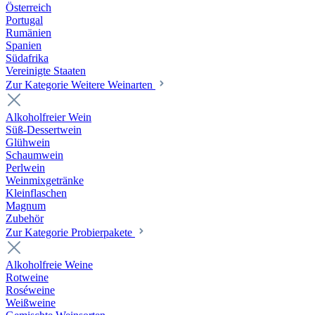
Österreich
Portugal
Rumänien
Spanien
Südafrika
Vereinigte Staaten
Zur Kategorie Weitere Weinarten
Alkoholfreier Wein
Süß-Dessertwein
Glühwein
Schaumwein
Perlwein
Weinmixgetränke
Kleinflaschen
Magnum
Zubehör
Zur Kategorie Probierpakete
Alkoholfreie Weine
Rotweine
Roséweine
Weißweine