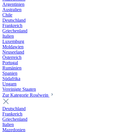
Argentinien
Australien
Chile
Deutschland
Frankreich
Griechenland
Italien
Luxemburg
Moldawien
Neuseeland
Österreich
Portugal
Rumänien
Spanien
Südafrika
Ungarn
Vereinigte Staaten
Zur Kategorie Roséwein
Deutschland
Frankreich
Griechenland
Italien
Mazedonien