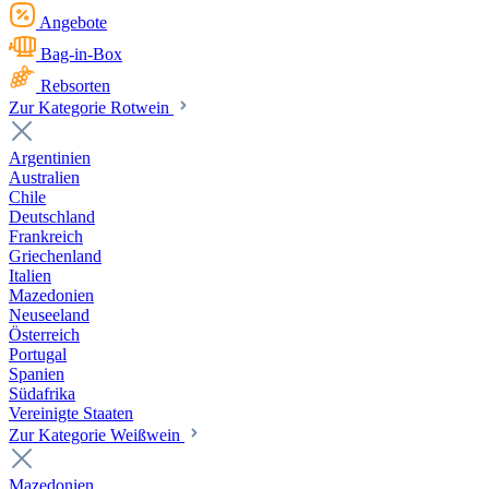
Angebote
Bag-in-Box
Rebsorten
Zur Kategorie Rotwein
Argentinien
Australien
Chile
Deutschland
Frankreich
Griechenland
Italien
Mazedonien
Neuseeland
Österreich
Portugal
Spanien
Südafrika
Vereinigte Staaten
Zur Kategorie Weißwein
Mazedonien