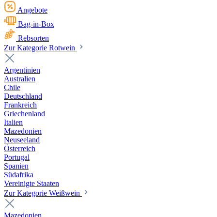
Angebote
Bag-in-Box
Rebsorten
Zur Kategorie Rotwein
Argentinien
Australien
Chile
Deutschland
Frankreich
Griechenland
Italien
Mazedonien
Neuseeland
Österreich
Portugal
Spanien
Südafrika
Vereinigte Staaten
Zur Kategorie Weißwein
Mazedonien