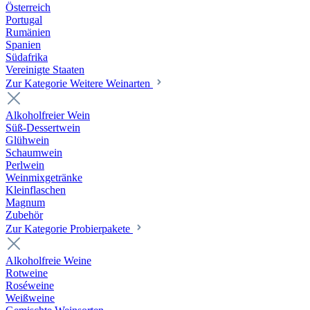
Österreich
Portugal
Rumänien
Spanien
Südafrika
Vereinigte Staaten
Zur Kategorie Weitere Weinarten
Alkoholfreier Wein
Süß-Dessertwein
Glühwein
Schaumwein
Perlwein
Weinmixgetränke
Kleinflaschen
Magnum
Zubehör
Zur Kategorie Probierpakete
Alkoholfreie Weine
Rotweine
Roséweine
Weißweine