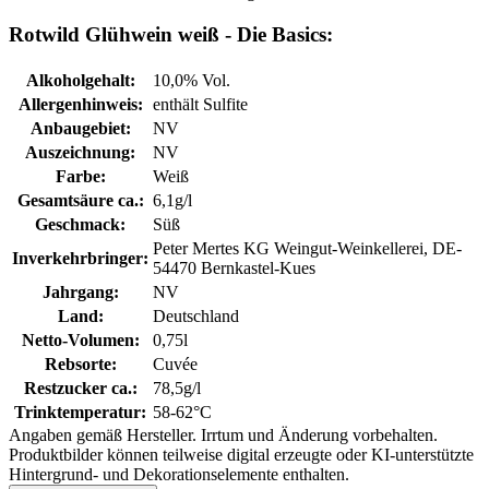
Rotwild Glühwein weiß - Die Basics:
Alkoholgehalt:
10,0% Vol.
Allergenhinweis:
enthält Sulfite
Anbaugebiet:
NV
Auszeichnung:
NV
Farbe:
Weiß
Gesamtsäure ca.:
6,1g/l
Geschmack:
Süß
Peter Mertes KG Weingut-Weinkellerei, DE-
Inverkehrbringer:
54470 Bernkastel-Kues
Jahrgang:
NV
Land:
Deutschland
Netto-Volumen:
0,75l
Rebsorte:
Cuvée
Restzucker ca.:
78,5g/l
Trinktemperatur:
58-62°C
Angaben gemäß Hersteller. Irrtum und Änderung vorbehalten.
Produktbilder können teilweise digital erzeugte oder KI-unterstützte
Hintergrund- und Dekorationselemente enthalten.