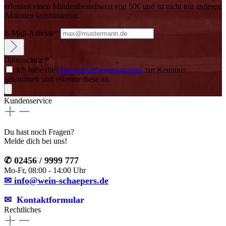
erfordert einen Mindestbestellwert von 50€ und ist nicht mit anderen
Aktionen kombinierbar.
E-Mail-Adresse*
Datenschutz *
Ich habe die
Datenschutzbestimmungen
zur Kenntnis
genommen und erkenne diese an.
Kundenservice
Du hast noch Fragen?
Melde dich bei uns!
✆ 02456 / 9999 777
Mo-Fr, 08:00 - 14:00 Uhr
✉ info@wein-schaepers.de
✉︎ Kontaktformular
Rechtliches