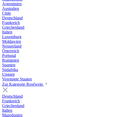
Argentinien
Australien
Chile
Deutschland
Frankreich
Griechenland
Italien
Luxemburg
Moldawien
Neuseeland
Österreich
Portugal
Rumänien
Spanien
Südafrika
Ungarn
Vereinigte Staaten
Zur Kategorie Roséwein
Deutschland
Frankreich
Griechenland
Italien
Mazedonien