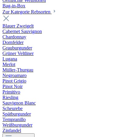
Gemischte Weinsorten
Bag-in-Box
Zur Kategorie Rebsorten
Blauer Zweigelt
Cabernet Sauvignon
Chardonnay
Dornfelder
Grauburgunder
Grüner Veltliner
Lugana
Merlot
Müller-Thurgau
Negroamaro
Pinot Grigio
Pinot Noir
Primitivo
Riesling
Sauvignon Blanc
Scheurebe
Spätburgunder
Tempranillo
Weißburgunder
Zinfandel